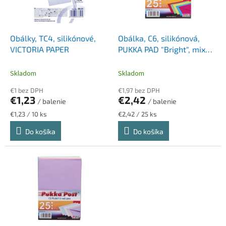
p
k
r
t
o
o
d
Obálky, TC4, silikónové,
Obálka, C6, silikónová,
v
u
VICTORIA PAPER
PUKKA PAD "Bright", mix
k
farieb
t
Skladom
Skladom
o
€1 bez DPH
€1,97 bez DPH
v
€1,23
€2,42
/ balenie
/ balenie
Jednotková
Jednotková
€1,23 / 10 ks
€2,42 / 25 ks
cena:
cena:
Do košíka
Do košíka