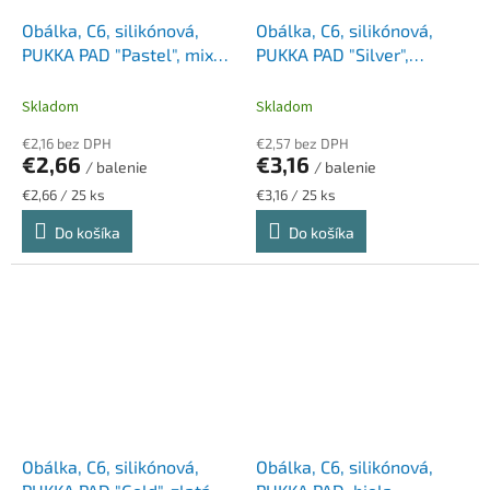
Obálka, C6, silikónová,
Obálka, C6, silikónová,
PUKKA PAD "Pastel", mix
PUKKA PAD "Silver",
farieb
strieborná
Skladom
Skladom
€2,16 bez DPH
€2,57 bez DPH
€2,66
€3,16
/ balenie
/ balenie
Jednotková
Jednotková
€2,66 / 25 ks
€3,16 / 25 ks
cena:
cena:
Do košíka
Do košíka
Obálka, C6, silikónová,
Obálka, C6, silikónová,