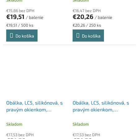
Skladom
Skladom
€15,86 bez DPH
€16,47 bez DPH
€19,51
€20,26
/ balenie
/ balenie
Jednotková
Jednotková
€19,51 / 500 ks
€20,26 / 250 ks
cena:
cena:
Do košíka
Do košíka
Obálka, LC5, silikónová, s
Obálka, LC5, silikónová, s
pravým okienkom,
pravým okienkom,
VICTORIA PAPER
VICTORIA PAPER
Skladom
Skladom
€17,53 bez DPH
€17,53 bez DPH