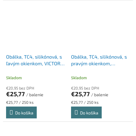
Obálka, TC4, silikónová, s
Obálka, TC4, silikónová, s
ľavým okienkom, VICTORIA
pravým okienkom,
PAPER
VICTORIA PAPER
Skladom
Skladom
€20,95 bez DPH
€20,95 bez DPH
€25,77
€25,77
/ balenie
/ balenie
Jednotková
Jednotková
€25,77 / 250 ks
€25,77 / 250 ks
cena:
cena:
Do košíka
Do košíka