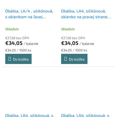
Obálka, LA/4 , silikónová,
Obálka, LA4, silikónová,
s okienkom na ľavej
okienko na pravej strane,
strane, VICTORIA PAPER
VICTORIA PAPER
Skladom
Skladom
€27,68 bez DPH
€27,68 bez DPH
€34,05
€34,05
/ balenie
/ balenie
Jednotková
Jednotková
€34,05 / 1000 ks
€34,05 / 1000 ks
cena:
cena:
Do košíka
Do košíka
Obálka, LA4, silikónová, s
Obálka, LA4, silikónová, s