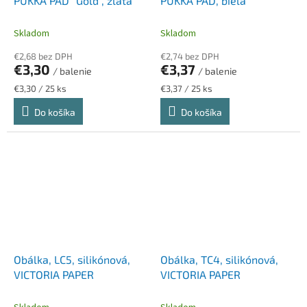
PUKKA PAD "Gold", zlatá
PUKKA PAD, biela
Skladom
Skladom
€2,68 bez DPH
€2,74 bez DPH
€3,30
€3,37
/ balenie
/ balenie
Jednotková
Jednotková
€3,30 / 25 ks
€3,37 / 25 ks
cena:
cena:
Do košíka
Do košíka
Obálka, LC5, silikónová,
Obálka, TC4, silikónová,
VICTORIA PAPER
VICTORIA PAPER