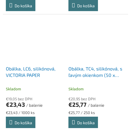
cena:
cena:
Do košíka
Do košíka
Obálka, LC6, silikónová,
Obálka, TC4, silikónová, s
VICTORIA PAPER
ľavým okienkom (50 x
100), VICTORIA PAPER
Skladom
Skladom
€19,05 bez DPH
€20,95 bez DPH
€23,43
€25,77
/ balenie
/ balenie
Jednotková
Jednotková
€23,43 / 1000 ks
€25,77 / 250 ks
cena:
cena:
Do košíka
Do košíka