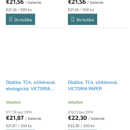
€21,56
€21,56
/ balenie
/ balenie
Jednotková
Jednotková
€21,56 / 500 ks
€21,56 / 500 ks
cena:
cena:
Do košíka
Do košíka
Obálka, TC4, silikónová,
Obálka, TC4, silikónová,
ekologická, VICTORIA
VICTORIA PAPER
PAPER
Skladom
Skladom
€17,78 bez DPH
€18,13 bez DPH
€21,87
€22,30
/ balenie
/ balenie
Jednotková
Jednotková
€21,87 / 250 ks
€22,30 / 250 ks