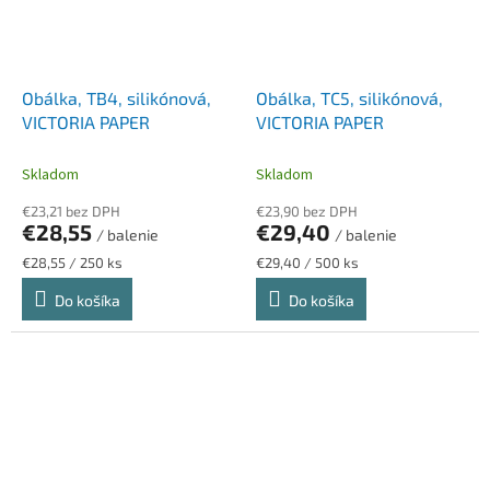
Obálka, TB4, silikónová,
Obálka, TC5, silikónová,
VICTORIA PAPER
VICTORIA PAPER
Skladom
Skladom
€23,21 bez DPH
€23,90 bez DPH
€28,55
€29,40
/ balenie
/ balenie
Jednotková
Jednotková
€28,55 / 250 ks
€29,40 / 500 ks
cena:
cena:
Do košíka
Do košíka