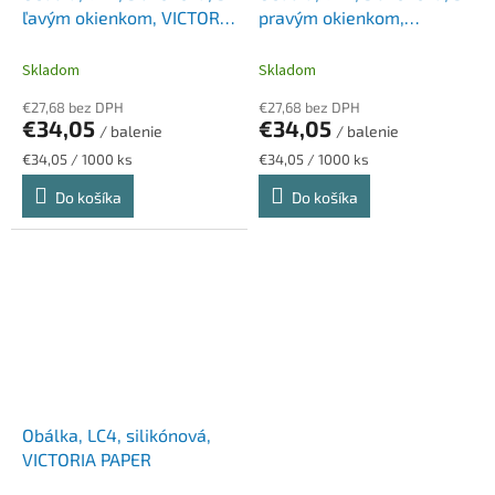
ľavým okienkom, VICTORIA
pravým okienkom,
PAPER
VICTORIA PAPER
Skladom
Skladom
€27,68 bez DPH
€27,68 bez DPH
€34,05
€34,05
/ balenie
/ balenie
Jednotková
Jednotková
€34,05 / 1000 ks
€34,05 / 1000 ks
cena:
cena:
Do košíka
Do košíka
Obálka, LC4, silikónová,
VICTORIA PAPER