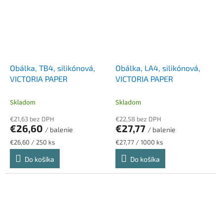
Obálka, TB4, silikónová,
Obálka, LA4, silikónová,
VICTORIA PAPER
VICTORIA PAPER
Skladom
Skladom
€21,63 bez DPH
€22,58 bez DPH
€26,60
€27,77
/ balenie
/ balenie
Jednotková
Jednotková
€26,60 / 250 ks
€27,77 / 1000 ks
cena:
cena:
Do košíka
Do košíka