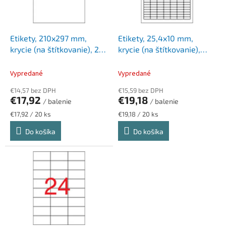
p
k
r
t
o
o
d
Etikety, 210x297 mm,
Etikety, 25,4x10 mm,
v
u
krycie (na štítkovanie), 20
krycie (na štítkovanie),
k
etikiet/bal
3780 etikiet/bal
t
Vypredané
Vypredané
o
€14,57 bez DPH
€15,59 bez DPH
v
€17,92
€19,18
/ balenie
/ balenie
Jednotková
Jednotková
€17,92 / 20 ks
€19,18 / 20 ks
cena:
cena:
Do košíka
Do košíka