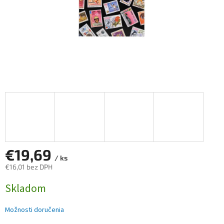
€19,69
/ ks
€16,01 bez DPH
Jednotková
Skladom
cena:
Možnosti doručenia