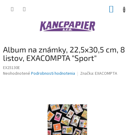
Prejsť
NÁKUP
na
obsah
KOŠÍK
Album na známky, 22,5x30,5 cm, 8
listov, EXACOMPTA "Sport"
EX25130E
Priemerné
Neohodnotené
Podrobnosti hodnotenia
Značka:
EXACOMPTA
hodnotenie
produktu
je
0,0
z
5
hviezdičiek.