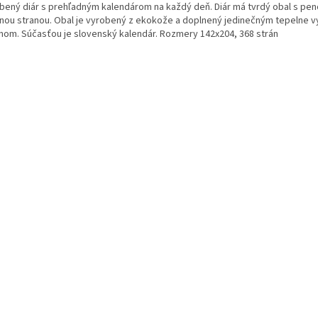
bený diár s prehľadným kalendárom na každý deň. Diár má tvrdý obal s pe
nou stranou. Obal je vyrobený z ekokože a doplnený jedinečným tepelne 
jnom. Súčasťou je slovenský kalendár. Rozmery 142x204, 368 strán