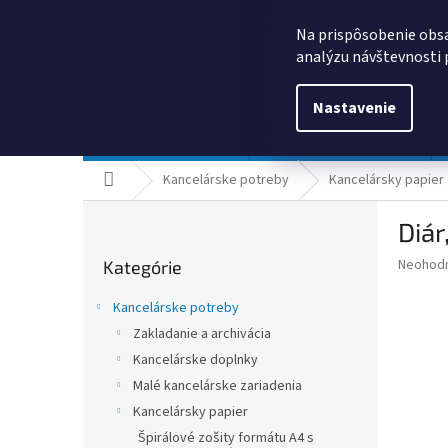
Prejsť
0385325635
obchod@kancpapier.sk
na
Na prispôsobenie obsa
obsah
analýzu návštevnosti 
Nastavenie
Kancelárske potreby
Technologické výrobky
Domov
Kancelárske potreby
Kancelársky papier
B
Diár
o
Preskočiť
č
Priemer
Neohod
Kategórie
kategórie
n
hodnote
ý
produkt
Kancelárske potreby
p
je
Zakladanie a archivácia
0,0
a
z
Kancelárske doplnky
n
5
e
Malé kancelárske zariadenia
hviezdič
l
Kancelársky papier
Špirálové zošity formátu A4 s