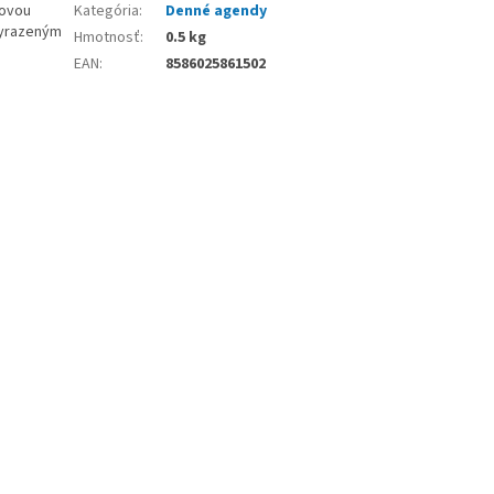
novou
Kategória
:
Denné agendy
vyrazeným
Hmotnosť
:
0.5 kg
EAN
:
8586025861502