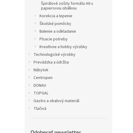
Špirálové zošity formátu A6 s
papierovou obálkou
Korekcia a lepenie
Školské pomôcky
Balenie a odkladanie
Písacie potreby
Kreatívne a hobby výrobky
Technologické výrobky
Prevádzka a údržba
Nábytok
Centropen
DONAU
TOPGAL
Gastro a obalový materiál
Tlačivá
Odoberať newsletter