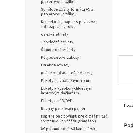
papierovou obálkou
Špirálové zošity formátu A5 s
papierovou obálkou
Kancelársky papier s povlakom,
fotopapiere v rolke
Cenové etikety
Tabelačné etikety
Štandardné etikety
Polyesterové etikety
Farebné etikety
Ručne popisovateľné etikety
Etikety so zaoblenými rohmi
Etikety k vysokorýchlostným
laserovým tlačiarňam
Etikety na CD/DVD
Popi
Rezaný pauzovací papier
Papiere bez povlaku pre digitálnu tlač
formátu A3 s väčšou gramážou
Pod
80 g štandardné A3 kancelárske