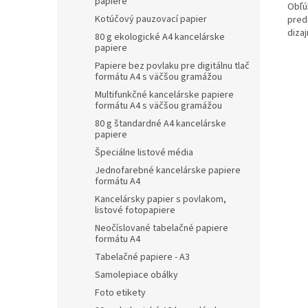
papiere
Obľú
Kotúčový pauzovací papier
pred
diza
80 g ekologické A4 kancelárske
papiere
Papiere bez povlaku pre digitálnu tlač
formátu A4 s väčšou gramážou
Multifunkčné kancelárske papiere
formátu A4 s väčšou gramážou
80 g štandardné A4 kancelárske
papiere
Špeciálne listové média
Jednofarebné kancelárske papiere
formátu A4
Kancelársky papier s povlakom,
listové fotopapiere
Neočíslované tabelačné papiere
formátu A4
Tabelačné papiere - A3
Samolepiace obálky
Foto etikety