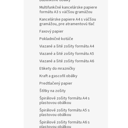
Bublinkové obálky
Multifunkčné kancelárske papiere
formátu A3 s väčšou gramážou
Kancelárske papiere A4 s väčšou
gramážou, pre atramentovú tlač
Faxový papier
Pokladničné kotúče
Viazané a šité zošity formátu A4
Viazané a šité zošity formátu A5
Viazané a šité zošity formátu A6
Etikety do mrazničky
Kraft a gascofil obálky
Predtlačený papier
Štítky na zošity
Špirálové zošity formátu A4 s
plastovou obálkou
Špirálové zošity formátu A5 s
plastovou obálkou
Špirálové zošity formátu A6 s
plastovou obálkou