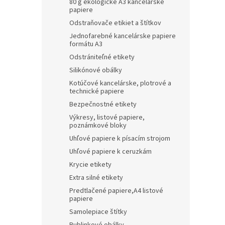
80 g ekologické A3 kancelárske
papiere
Odstraňovače etikiet a štítkov
Jednofarebné kancelárske papiere
formátu A3
Odstrániteľné etikety
Silikónové obálky
Kotúčové kancelárske, plotrové a
technické papiere
Bezpečnostné etikety
Výkresy, listové papiere,
poznámkové bloky
Uhľové papiere k písacím strojom
Uhľové papiere k ceruzkám
Krycie etikety
Extra silné etikety
Predtlačené papiere,A4 listové
papiere
Samolepiace štítky