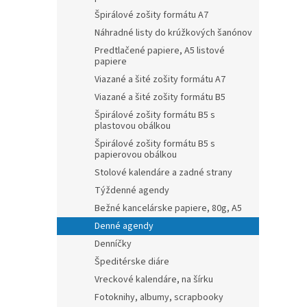
Špirálové zošity formátu A7
Náhradné listy do krúžkových šanónov
Predtlačené papiere, A5 listové
papiere
Viazané a šité zošity formátu A7
Viazané a šité zošity formátu B5
Špirálové zošity formátu B5 s
plastovou obálkou
Špirálové zošity formátu B5 s
papierovou obálkou
Stolové kalendáre a zadné strany
Týždenné agendy
Bežné kancelárske papiere, 80g, A5
Denné agendy
Denníčky
Špeditérske diáre
Vreckové kalendáre, na šírku
Fotoknihy, albumy, scrapbooky