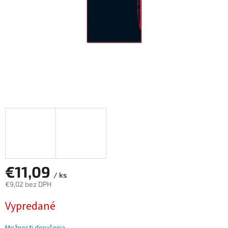
€11,09
/ ks
€9,02 bez DPH
Jednotková
Vypredané
cena: