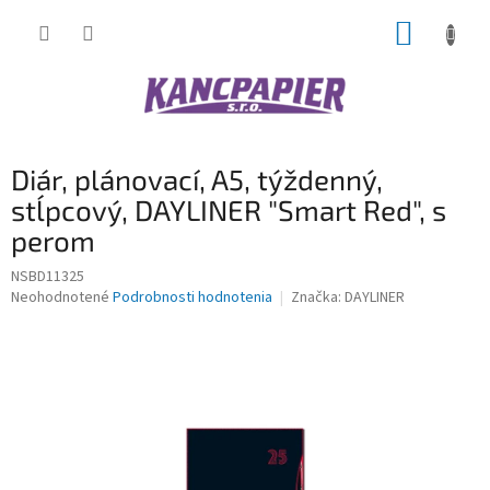
Prejsť
NÁKUP
na
obsah
KOŠÍK
Diár, plánovací, A5, týždenný,
stĺpcový, DAYLINER "Smart Red", s
perom
NSBD11325
Priemerné
Neohodnotené
Podrobnosti hodnotenia
Značka:
DAYLINER
hodnotenie
produktu
je
0,0
z
5
hviezdičiek.