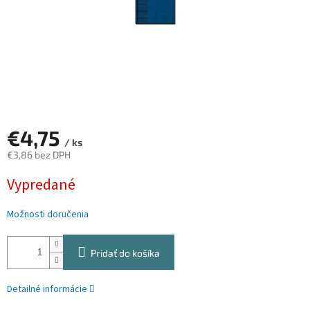
€4,75
/ ks
€3,86 bez DPH
Jednotková
Vypredané
cena:
Možnosti doručenia
Pridať do košíka
Detailné informácie