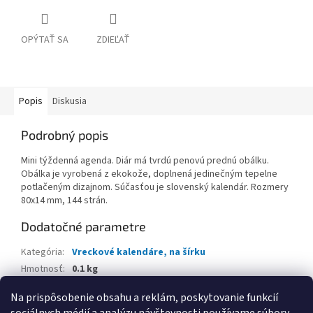
OPÝTAŤ SA
ZDIEĽAŤ
Popis
Diskusia
Podrobný popis
Mini týždenná agenda. Diár má tvrdú penovú prednú obálku.
Obálka je vyrobená z ekokože, doplnená jedinečným tepelne
potlačeným dizajnom. Súčasťou je slovenský kalendár. Rozmery
80x14 mm, 144 strán.
Dodatočné parametre
Kategória
:
Vreckové kalendáre, na šírku
Hmotnosť
:
0.1 kg
EAN
:
8586025861564
Na prispôsobenie obsahu a reklám, poskytovanie funkcií