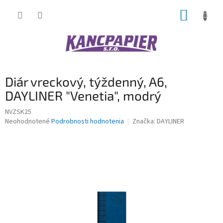
Prejsť
NÁKUP
na
obsah
KOŠÍK
Diár vreckový, týždenný, A6,
DAYLINER "Venetia", modrý
NVZSK25
Priemerné
Neohodnotené
Podrobnosti hodnotenia
Značka:
DAYLINER
hodnotenie
produktu
je
0,0
z
5
hviezdičiek.