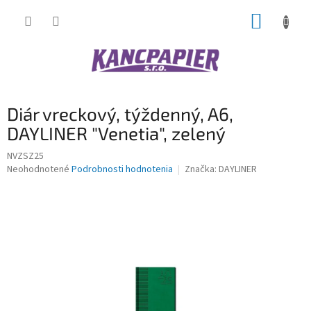
Prejsť
NÁKUP
na
obsah
KOŠÍK
Diár vreckový, týždenný, A6,
DAYLINER "Venetia", zelený
NVZSZ25
Priemerné
Neohodnotené
Podrobnosti hodnotenia
Značka:
DAYLINER
hodnotenie
produktu
je
0,0
z
5
hviezdičiek.