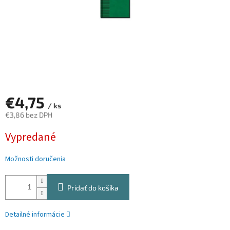
€4,75
/ ks
€3,86 bez DPH
Jednotková
Vypredané
cena:
Možnosti doručenia
Pridať do košíka
Detailné informácie