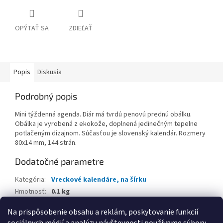
OPÝTAŤ SA
ZDIEĽAŤ
Popis
Diskusia
Podrobný popis
Mini týždenná agenda. Diár má tvrdú penovú prednú obálku.
Obálka je vyrobená z ekokože, doplnená jedinečným tepelne
potlačeným dizajnom. Súčasťou je slovenský kalendár. Rozmery
80x14 mm, 144 strán.
Dodatočné parametre
Kategória
:
Vreckové kalendáre, na šírku
Hmotnosť
:
0.1 kg
EAN
:
8586025861595
Na prispôsobenie obsahu a reklám, poskytovanie funkcií