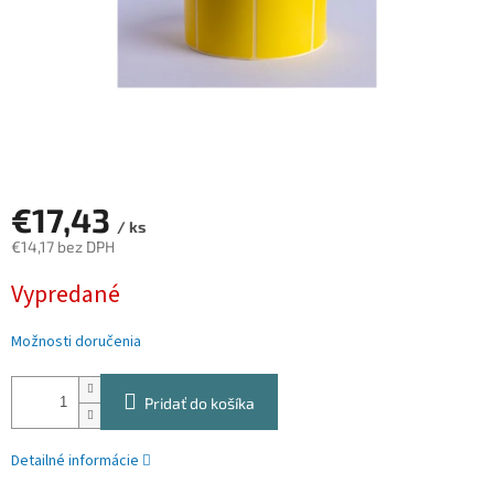
€17,43
/ ks
€14,17 bez DPH
Jednotková
Vypredané
cena:
Možnosti doručenia
Pridať do košíka
Detailné informácie