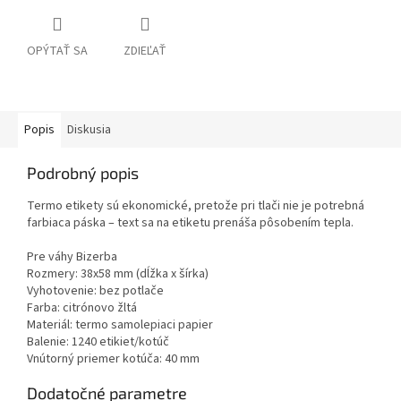
OPÝTAŤ SA
ZDIEĽAŤ
Popis
Diskusia
Podrobný popis
Termo etikety sú ekonomické, pretože pri tlači nie je potrebná
farbiaca páska – text sa na etiketu prenáša pôsobením tepla.
Pre váhy Bizerba
Rozmery: 38x58 mm (dĺžka x šírka)
Vyhotovenie: bez potlače
Farba: citrónovo žltá
Materiál: termo samolepiaci papier
Balenie: 1240 etikiet/kotúč
Vnútorný priemer kotúča: 40 mm
Dodatočné parametre