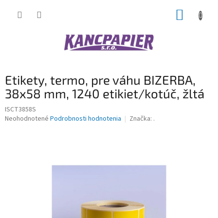
Prejsť
NÁKUP
na
obsah
KOŠÍK
Etikety, termo, pre váhu BIZERBA,
38x58 mm, 1240 etikiet/kotúč, žltá
ISCT3858S
Priemerné
Neohodnotené
Podrobnosti hodnotenia
Značka:
.
hodnotenie
produktu
je
0,0
z
5
hviezdičiek.