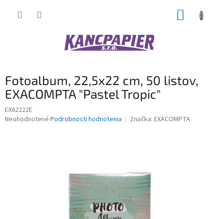
Prejsť
NÁKUP
na
obsah
KOŠÍK
Fotoalbum, 22,5x22 cm, 50 listov,
EXACOMPTA "Pastel Tropic"
EX62222E
Priemerné
Neohodnotené
Podrobnosti hodnotenia
Značka:
EXACOMPTA
hodnotenie
produktu
je
0,0
z
5
hviezdičiek.