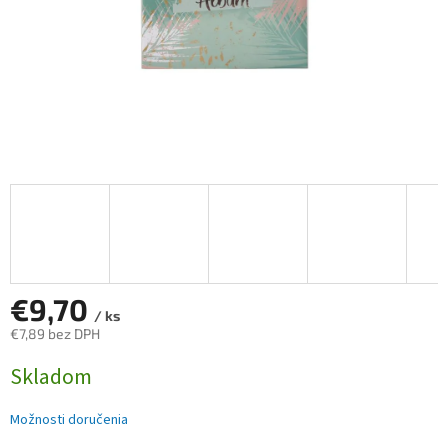
€9,70
/ ks
€7,89 bez DPH
Jednotková
Skladom
cena:
Možnosti doručenia