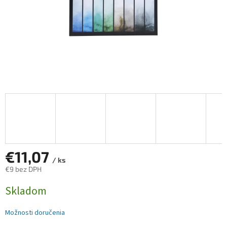
€11,07
/ ks
€9 bez DPH
Jednotková
Skladom
cena:
Možnosti doručenia