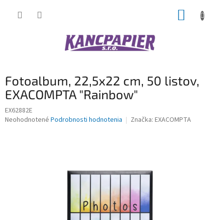
Prejsť
NÁKUP
na
obsah
KOŠÍK
Fotoalbum, 22,5x22 cm, 50 listov,
EXACOMPTA "Rainbow"
EX62882E
Priemerné
Neohodnotené
Podrobnosti hodnotenia
Značka:
EXACOMPTA
hodnotenie
produktu
je
0,0
z
5
hviezdičiek.