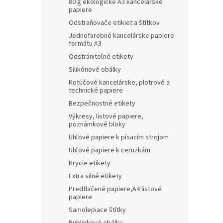
80 g ekologické A3 kancelárske
papiere
Odstraňovače etikiet a štítkov
Jednofarebné kancelárske papiere
formátu A3
Odstrániteľné etikety
Silikónové obálky
Kotúčové kancelárske, plotrové a
technické papiere
Bezpečnostné etikety
Výkresy, listové papiere,
poznámkové bloky
Uhľové papiere k písacím strojom
Uhľové papiere k ceruzkám
Krycie etikety
Extra silné etikety
Predtlačené papiere,A4 listové
papiere
Samolepiace štítky