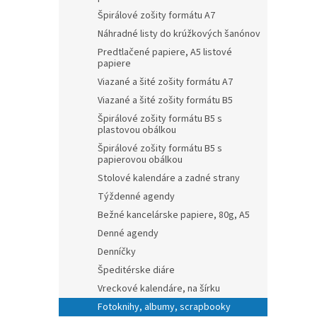
Špirálové zošity formátu A7
Náhradné listy do krúžkových šanónov
Predtlačené papiere, A5 listové
papiere
Viazané a šité zošity formátu A7
Viazané a šité zošity formátu B5
Špirálové zošity formátu B5 s
plastovou obálkou
Špirálové zošity formátu B5 s
papierovou obálkou
Stolové kalendáre a zadné strany
Týždenné agendy
Bežné kancelárske papiere, 80g, A5
Denné agendy
Denníčky
Špeditérske diáre
Vreckové kalendáre, na šírku
Fotoknihy, albumy, scrapbooky