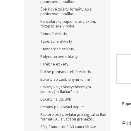
papierovou obálkou
Špirálové zošity formátu A5 s
papierovou obálkou
Kancelársky papier s povlakom,
fotopapiere v rolke
Cenové etikety
Tabelačné etikety
Štandardné etikety
Polyesterové etikety
Farebné etikety
Ručne popisovateľné etikety
Etikety so zaoblenými rohmi
Etikety k vysokorýchlostným
laserovým tlačiarňam
Etikety na CD/DVD
Popi
Rezaný pauzovací papier
Papiere bez povlaku pre digitálnu tlač
formátu A3 s väčšou gramážou
Pod
80 g štandardné A3 kancelárske