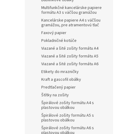
Bublinkové obálky
Multifunkčné kancelárske papiere
formátu A3 s väčšou gramážou
Kancelárske papiere A4 s väčšou
gramážou, pre atramentovú tlač
Faxový papier
Pokladničné kotúče
Viazané a šité zošity formátu A4
Viazané a šité zošity formátu A5
Viazané a šité zošity formátu A6
Etikety do mrazničky
Kraft a gascofil obálky
Predtlačený papier
Štítky na zošity
Špirálové zošity formátu A4 s
plastovou obálkou
Špirálové zošity formátu A5 s
plastovou obálkou
Špirálové zošity formátu A6 s
plastovou obálkou