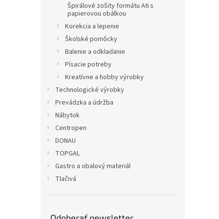
Špirálové zošity formátu A6 s
papierovou obálkou
Korekcia a lepenie
Školské pomôcky
Balenie a odkladanie
Písacie potreby
Kreatívne a hobby výrobky
Technologické výrobky
Prevádzka a údržba
Nábytok
Centropen
DONAU
TOPGAL
Gastro a obalový materiál
Tlačivá
Odoberať newsletter