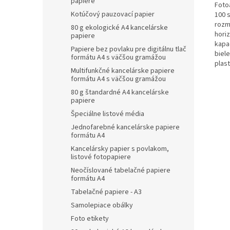
papiere
Fotoa
Kotúčový pauzovací papier
100 
rozm
80 g ekologické A4 kancelárske
hori
papiere
kapac
Papiere bez povlaku pre digitálnu tlač
biele
formátu A4 s väčšou gramážou
plas
Multifunkčné kancelárske papiere
formátu A4 s väčšou gramážou
80 g štandardné A4 kancelárske
papiere
Špeciálne listové média
Jednofarebné kancelárske papiere
formátu A4
Kancelársky papier s povlakom,
listové fotopapiere
Neočíslované tabelačné papiere
formátu A4
Tabelačné papiere - A3
Samolepiace obálky
Foto etikety