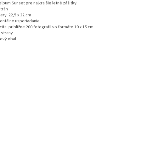
lbum Sunset pre najkrajšie letné zážitky!
strán
ery: 22,5 x 22 cm
zontálne usporiadanie
ita: približne 200 fotografií vo formáte 10 x 15 cm
 strany
tový obal