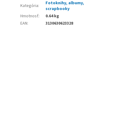
Fotoknihy, albumy,
Kategória
:
scrapbooky
Hmotnosť
:
0.64 kg
EAN
:
3130630623328