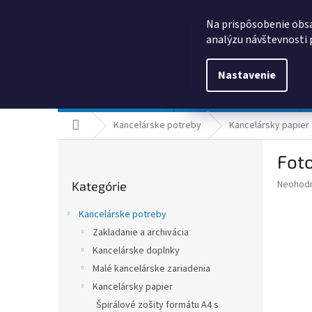
Prejsť
0385325635
obchod@kancpapier.sk
na
Na prispôsobenie obsa
obsah
analýzu návštevnosti 
Nastavenie
Kancelárske potreby
Technologické výrobky
Domov
Kancelárske potreby
Kancelársky papier
B
Fot
o
Preskočiť
č
Priemer
Neohod
Kategórie
kategórie
n
hodnote
ý
produkt
Kancelárske potreby
p
je
Zakladanie a archivácia
0,0
a
z
Kancelárske doplnky
n
5
e
Malé kancelárske zariadenia
hviezdič
l
Kancelársky papier
Špirálové zošity formátu A4 s