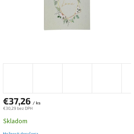
€37,26
/ ks
€30,29 bez DPH
Jednotková
Skladom
cena: