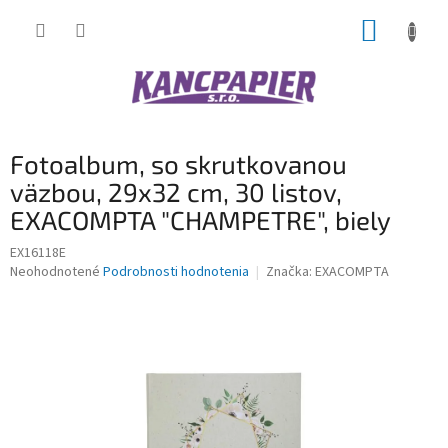
Prejsť
NÁKUP
na
obsah
KOŠÍK
Fotoalbum, so skrutkovanou
väzbou, 29x32 cm, 30 listov,
EXACOMPTA "CHAMPETRE", biely
EX16118E
Priemerné
Neohodnotené
Podrobnosti hodnotenia
Značka:
EXACOMPTA
hodnotenie
produktu
je
0,0
z
5
hviezdičiek.