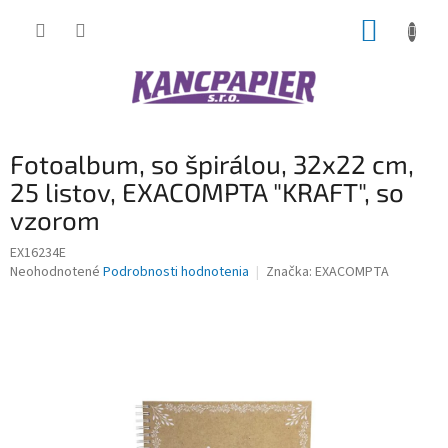
Prejsť
NÁKUP
na
obsah
KOŠÍK
Fotoalbum, so špirálou, 32x22 cm,
25 listov, EXACOMPTA "KRAFT", so
vzorom
EX16234E
Priemerné
Neohodnotené
Podrobnosti hodnotenia
Značka:
EXACOMPTA
hodnotenie
produktu
je
0,0
z
5
hviezdičiek.