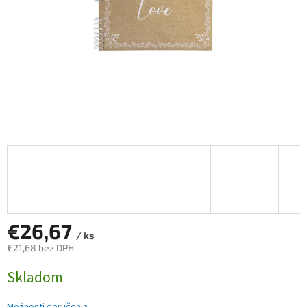
€26,67
/ ks
€21,68 bez DPH
Jednotková
Skladom
cena: