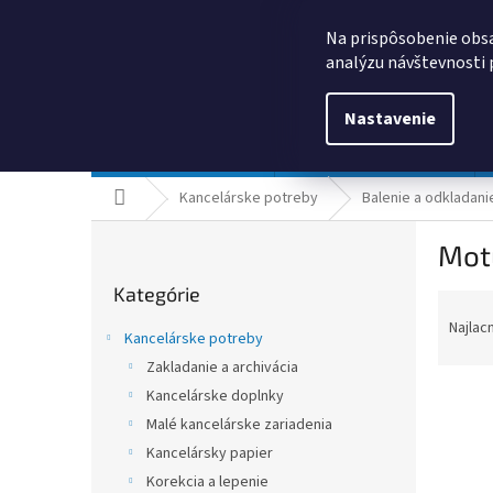
Prejsť
0385325635
obchod@kancpapier.sk
na
Na prispôsobenie obsa
obsah
analýzu návštevnosti 
Nastavenie
Kancelárske potreby
Technologické výrobky
Domov
Kancelárske potreby
Balenie a odkladani
B
Mot
o
Preskočiť
č
Kategórie
kategórie
R
n
a
ý
Najlac
Kancelárske potreby
d
p
Zakladanie a archivácia
e
a
n
Kancelárske doplnky
n
i
e
Malé kancelárske zariadenia
e
l
Kancelársky papier
V
p
ý
Korekcia a lepenie