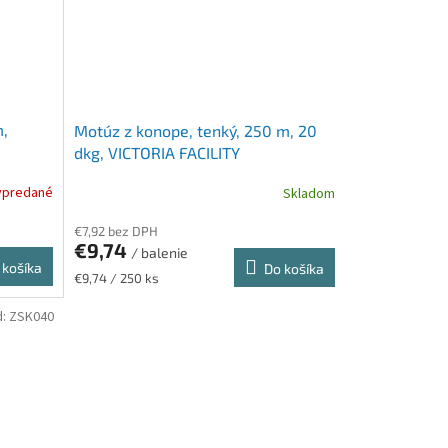
m,
Motúz z konope, tenký, 250 m, 20
dkg, VICTORIA FACILITY
ypredané
Skladom
€7,92 bez DPH
€9,74
/ balenie
 košíka
Do košíka
Jednotková
€9,74 / 250 ks
cena:
d:
ZSK040