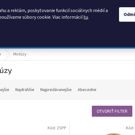
AKO NAKUPOVAŤ
OBCHODNÉ PODMIENKY
PODMIENKY OCHRANY
hu a reklám, poskytovanie funkcií sociálnych médií a
Odmi
používame súbory cookie. Viac informácií
tu
.
HĽADAŤ
Prevádzka a údržba
Nábytok
Centropen
DONAU
e
Motúzy
úzy
nejšie
Najdrahšie
Najpredávanejšie
Abecedne
OTVORIŤ FILTER
Kód:
ZSPP
Kód: