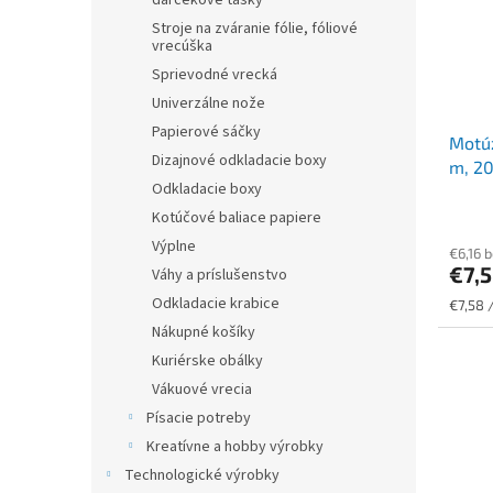
darčekové tašky
Stroje na zváranie fólie, fóliové
vrecúška
Sprievodné vrecká
Univerzálne nože
Papierové sáčky
Motúz
Dizajnové odkladacie boxy
m, 20
Odkladacie boxy
Kotúčové baliace papiere
Výplne
€6,16 
€7,
Váhy a príslušenstvo
Odkladacie krabice
Jednot
€7,58 
cena:
Nákupné košíky
Kuriérske obálky
Vákuové vrecia
Písacie potreby
Kreatívne a hobby výrobky
Technologické výrobky