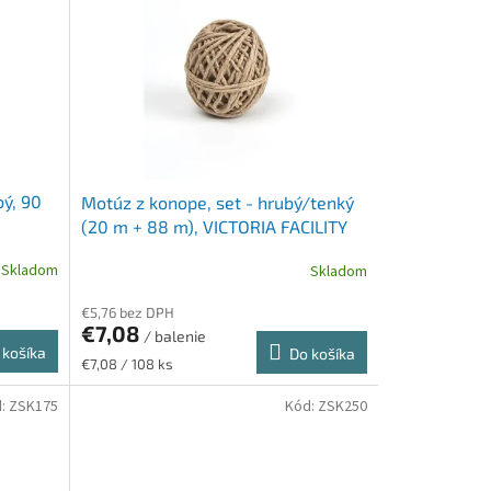
bý, 90
Motúz z konope, set - hrubý/tenký
(20 m + 88 m), VICTORIA FACILITY
Skladom
Skladom
€5,76 bez DPH
€7,08
/ balenie
 košíka
Do košíka
Jednotková
€7,08 / 108 ks
cena:
d:
ZSK175
Kód:
ZSK250