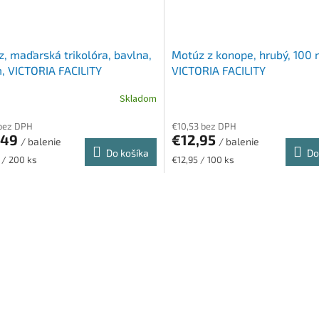
, maďarská trikolóra, bavlna,
Motúz z konope, hrubý, 100 
 VICTORIA FACILITY
VICTORIA FACILITY
Skladom
bez DPH
€10,53 bez DPH
,49
€12,95
/ balenie
/ balenie
Do košíka
Do
ková
Jednotková
 / 200 ks
€12,95 / 100 ks
cena:
O
v
l
á
d
a
c
i
e
p