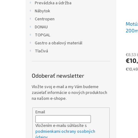
Prevádzka a údržba
Nábytok
Centropen
Motúz
DONAU
200m,
TOPGAL
Gastro a obalový materiál
Tlačivá
€8,53 
€10
Jednot
€10,49
cena:
Odoberať newsletter
Vložte svoj e-mail a my Vám budeme
zasielať informácie o nových produktoch
na našom e-shope.
Email
Vložením e-mailu súhlasíte s
podmienkami ochrany osobných
údajov