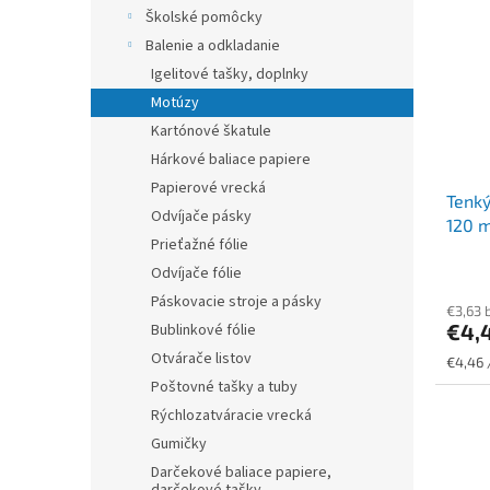
r
p
Školské pomôcky
o
i
Balenie a odkladanie
d
s
u
Igelitové tašky, doplnky
p
k
Motúzy
r
t
o
Kartónové škatule
o
d
Hárkové baliace papiere
v
u
Papierové vrecká
Tenký
k
Odvíjače pásky
120 m
t
Prieťažné fólie
o
Odvíjače fólie
v
Páskovacie stroje a pásky
€3,63 
€4,
Bublinkové fólie
Otvárače listov
Jednot
€4,46 
cena:
Poštovné tašky a tuby
Rýchlozatváracie vrecká
Gumičky
Darčekové baliace papiere,