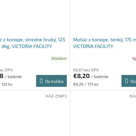
 z konope, stredne hrubý, 125
Motúz z konope, tenký, 175 
 dkg, VICTORIA FACILITY
VICTORIA FACILITY
Skladom
V
bez DPH
€6,67 bez DPH
58
€8,20
/ balenie
/ balenie
Do košíka
Do
ková
Jednotková
/ 125 ks
€8,20 / 175 ks
cena:
Kód:
ZSNP2
Kó