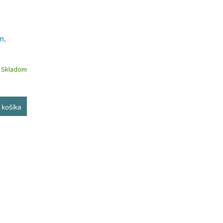
m,
Skladom
 košíka