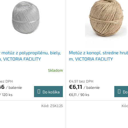
 motúz z polypropilénu, biely,
Motúz z konopí, stredne hru
, VICTORIA FACILITY
m, VICTORIA FACILITY
Skladom
bez DPH
€4,97 bez DPH
46
€6,11
/ balenie
/ balenie
Do košíka
Do
ková
Jednotková
/ 120 ks
€6,11 / 90 ks
cena:
Kód:
ZSK125
Kó