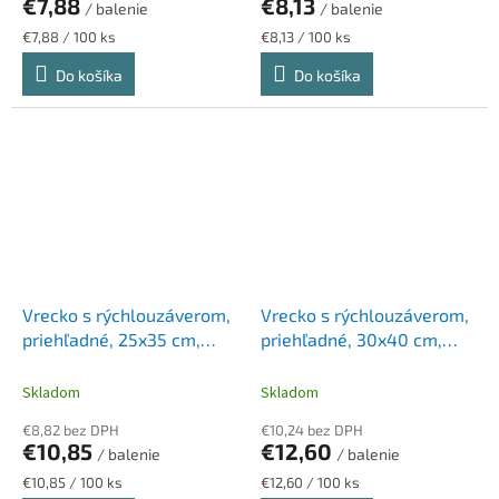
€7,88
€8,13
/ balenie
/ balenie
Jednotková
Jednotková
€7,88 / 100 ks
€8,13 / 100 ks
cena:
cena:
Do košíka
Do košíka
Vrecko s rýchlouzáverom,
Vrecko s rýchlouzáverom,
priehľadné, 25x35 cm,
priehľadné, 30x40 cm,
VICTORIA FACILITY
VICTORIA FACILITY
Skladom
Skladom
€8,82 bez DPH
€10,24 bez DPH
€10,85
€12,60
/ balenie
/ balenie
Jednotková
Jednotková
€10,85 / 100 ks
€12,60 / 100 ks