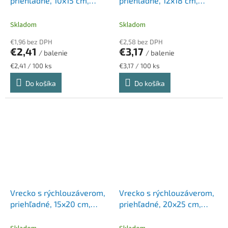
priehľadné, 10x15 cm,
priehľadné, 12x18 cm,
VICTORIA FACILITY
VICTORIA FACILITY
Skladom
Skladom
€1,96 bez DPH
€2,58 bez DPH
€2,41
€3,17
/ balenie
/ balenie
Jednotková
Jednotková
€2,41 / 100 ks
€3,17 / 100 ks
cena:
cena:
Do košíka
Do košíka
Vrecko s rýchlouzáverom,
Vrecko s rýchlouzáverom,
priehľadné, 15x20 cm,
priehľadné, 20x25 cm,
VICTORIA FACILITY
VICTORIA FACILITY