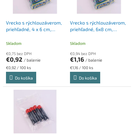
p
k
r
t
o
o
d
Vrecko s rýchlouzáverom,
Vrecko s rýchlouzáverom,
v
u
priehľadné, 4 x 6 cm,
priehľadné, 6x8 cm,
k
VICTORIA FACILITY
VICTORIA FACILITY
t
Skladom
Skladom
o
€0,75 bez DPH
€0,94 bez DPH
v
€0,92
€1,16
/ balenie
/ balenie
Jednotková
Jednotková
€0,92 / 100 ks
€1,16 / 100 ks
cena:
cena:
Do košíka
Do košíka