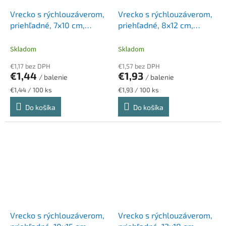
Vrecko s rýchlouzáverom,
Vrecko s rýchlouzáverom,
priehľadné, 7x10 cm,
priehľadné, 8x12 cm,
VICTORIA FACILITY
VICTORIA FACILITY
Skladom
Skladom
€1,17 bez DPH
€1,57 bez DPH
€1,44
€1,93
/ balenie
/ balenie
Jednotková
Jednotková
€1,44 / 100 ks
€1,93 / 100 ks
cena:
cena:
Do košíka
Do košíka
Vrecko s rýchlouzáverom,
Vrecko s rýchlouzáverom,