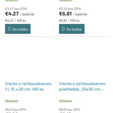
Skladom
Skladom
€3,47 bez DPH
€5,54 bez DPH
€4,27
€6,81
/ balenie
/ balenie
Jednotková
Jednotková
€4,27 / 100 ks
€6,81 / 100 ks
cena:
cena:
Do košíka
Do košíka
Vrecko s rýchlouzáverom,
Vrecko s rýchlouzáverom,
1 l, 15 x 20 cm, 100 ks
priehľadné,, 20x30 cm,
VICTORIA FACILITY
Skladom
Skladom
€6,41 bez DPH
€6,61 bez DPH