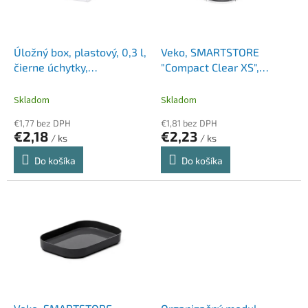
p
k
r
t
o
o
d
Úložný box, plastový, 0,3 l,
Veko, SMARTSTORE
v
u
čierne úchytky,
"Compact Clear XS",
k
SMARTSTORE "Classic
priehľadné
t
0,5", priehľadný
Skladom
Skladom
o
€1,77 bez DPH
€1,81 bez DPH
v
€2,18
€2,23
/ ks
/ ks
Do košíka
Do košíka