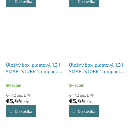
Do košíka
Do košíka
Úložný box, plastový, 1,3 l,
Úložný box, plastový, 1,3 l,
SMARTSTORE "Compact
SMARTSTORE "Compact
Clear Slim", priehľadný
Slim", biely
Skladom
Skladom
€4,42 bez DPH
€4,42 bez DPH
€5,44
€5,44
/ ks
/ ks
Do košíka
Do košíka