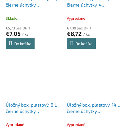
čierne úchytky,
čierne úchytky, 4
SMARTSTORE "Classic 10",
priehradky, SMARTSTORE
priehľadný
"Classic 4", priehľadný
Skladom
Vypredané
€5,73 bez DPH
€7,09 bez DPH
€7,05
€8,72
/ ks
/ ks
Do košíka
Do košíka
Úložný box, plastový, 8 l,
Úložný box, plastový, 14 l,
čierne úchytky,
čierne úchytky,
SMARTSTORE "Classic 14",
SMARTSTORE "Classic 11",
priehľadný
priehľadný
Vypredané
Vypredané