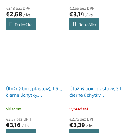
€2,18 bez DPH
€2,55 bez DPH
€2,68
€3,14
/ ks
/ ks
Do košíka
Do košíka
Úložný box, plastový, 1,5 l,
Úložný box, plastový, 3 l,
čierne úchytky,
čierne úchytky,
SMARTSTORE "Classic 1,5",
SMARTSTORE "Classic 3",
priehľadný
priehľadný
Skladom
Vypredané
€2,57 bez DPH
€2,76 bez DPH
€3,16
€3,39
/ ks
/ ks