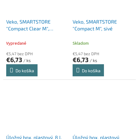
Veko, SMARTSTORE
Veko, SMARTSTORE
"Compact Clear M",
"Compact M", sivé
priehľadné
Vypredané
Skladom
€5,47 bez DPH
€5,47 bez DPH
€6,73
€6,73
/ ks
/ ks
Do košíka
Do košíka
Úložný box, plastový, 8 l,
Úložný box, plastový,