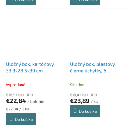
Úložný box, kartónový,
Úložný box, plastový,
33,3x28,5x39 cm
čierne úchytky, 6
FELLOWES, "Style",
priehradiek, SMARTSTORE
modrá-biela
"Classic 15", priehľadný
Vypredané
Skladom
€18,57 bez DPH
€19,42 bez DPH
€22,84
€23,89
/ balenie
/ ks
Jednotková
€22,84 / 2 ks
Do košíka
cena:
Do košíka