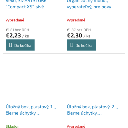
Veko, SMARTSTORE
Organizačný modul,
"Compact XS", sivé
vyberateľný, pre boxy
Classic 15, vysoký, 1,6 l,
SMARTSTORE, priehľadný
Vypredané
Vypredané
€1,81 bez DPH
€1,87 bez DPH
€2,23
€2,30
/ ks
/ ks
Do košíka
Do košíka
Úložný box, plastový, 1 l,
Úložný box, plastový, 2 l,
čierne úchytky,
čierne úchytky,
SMARTSTORE "Classic 1",
SMARTSTORE "Classic 2",
priehľadný
priehľadný
Skladom
Vypredané