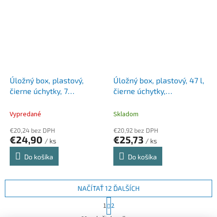
Úložný box, plastový,
Úložný box, plastový, 47 l,
čierne úchytky, 7
čierne úchytky,
priehradiek, SMARTSTORE
SMARTSTORE "Classic 45",
"Classic 15", priehľadný
priehľadný
Vypredané
Skladom
€20,24 bez DPH
€20,92 bez DPH
€24,90
€25,73
/ ks
/ ks
Do košíka
Do košíka
NAČÍTAŤ 12 ĎALŠÍCH
S
1
2
t
O