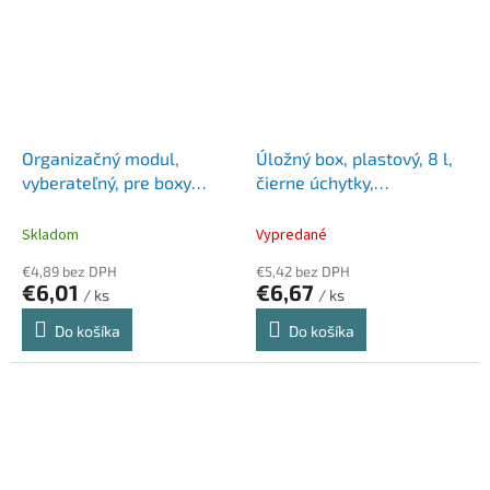
Organizačný modul,
Úložný box, plastový, 8 l,
vyberateľný, pre boxy
čierne úchytky,
Classic 15, 2 priehradky, s
SMARTSTORE "Classic 12",
úchytkami, SMARTSTORE,
priehľadný
Skladom
Vypredané
priehľadný
€4,89 bez DPH
€5,42 bez DPH
€6,01
€6,67
/ ks
/ ks
Do košíka
Do košíka