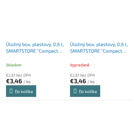
Úložný box, plastový, 0,6 l,
Úložný box, plastový, 0,6 l,
SMARTSTORE "Compact
SMARTSTORE "Compact
XS", biely
XS", priehľadný
Skladom
Vypredané
€2,81 bez DPH
€2,81 bez DPH
€3,46
€3,46
/ ks
/ ks
Do košíka
Do košíka