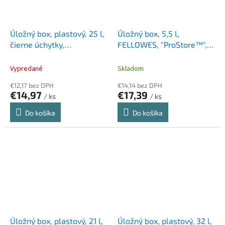
Úložný box, plastový, 25 l,
Úložný box, 5,5 l,
čierne úchytky,
FELLOWES, "ProStore™",
SMARTSTORE "Classic 16",
priehľadná
priehľadný
Vypredané
Skladom
€12,17 bez DPH
€14,14 bez DPH
€14,97
€17,39
/ ks
/ ks
Do košíka
Do košíka
Úložný box, plastový, 21 l,
Úložný box, plastový, 32 l,