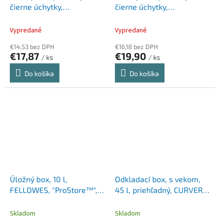
čierne úchytky,
čierne úchytky,
SMARTSTORE "Classic 24",
SMARTSTORE "Classic 31",
priehľadný
priehľadný
Vypredané
Vypredané
€14,53 bez DPH
€16,18 bez DPH
€17,87
€19,90
/ ks
/ ks
Do košíka
Do košíka
Úložný box, 10 l,
Odkladací box, s vekom,
FELLOWES, "ProStore™",
45 l, priehľadný, CURVER
priehľadná
"Essentials"
Skladom
Skladom