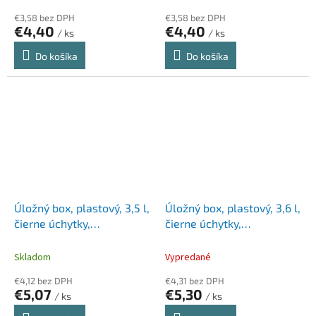
€3,58 bez DPH
€3,58 bez DPH
€4,40
€4,40
/ ks
/ ks
Do košíka
Do košíka
Úložný box, plastový, 3,5 l,
Úložný box, plastový, 3,6 l,
čierne úchytky,
čierne úchytky,
SMARTSTORE "Classic 4",
SMARTSTORE "Classic 5",
priehľadný
priehľadný
Skladom
Vypredané
€4,12 bez DPH
€4,31 bez DPH
€5,07
€5,30
/ ks
/ ks