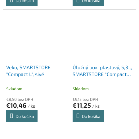
Do košíka
Do košíka
Veko, SMARTSTORE
Úložný box, plastový, 5,3 l,
"Compact L", sivé
SMARTSTORE "Compact
Clear M", priehľadný
Skladom
Skladom
€8,50 bez DPH
€9,15 bez DPH
€10,46
€11,25
/ ks
/ ks
Do košíka
Do košíka