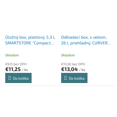
Úložný box, plastový, 5,3 l,
Odkladací box, s vekom,
SMARTSTORE "Compact
26 l, priehľadný, CURVER
M", biely
"Essentials"
Skladom
Skladom
€9,15 bez DPH
€10,60 bez DPH
€11,25
€13,04
/ ks
/ ks
Do košíka
Do košíka