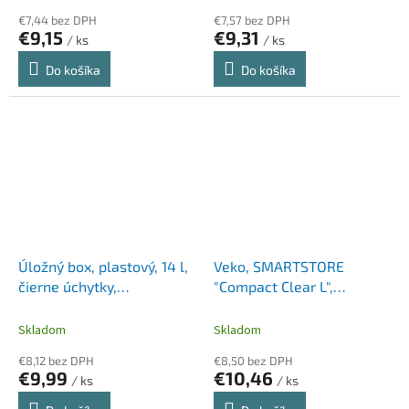
€7,44 bez DPH
€7,57 bez DPH
€9,15
€9,31
/ ks
/ ks
Do košíka
Do košíka
Úložný box, plastový, 14 l,
Veko, SMARTSTORE
čierne úchytky,
"Compact Clear L",
SMARTSTORE "Classic 15",
priehľadné
priehľadný
Skladom
Skladom
€8,12 bez DPH
€8,50 bez DPH
€9,99
€10,46
/ ks
/ ks