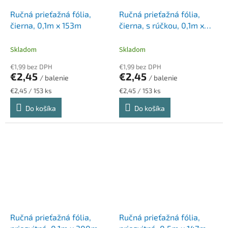
Ručná prieťažná fólia,
Ručná prieťažná fólia,
čierna, 0,1m x 153m
čierna, s rúčkou, 0,1m x
153m
Skladom
Skladom
€1,99 bez DPH
€1,99 bez DPH
€2,45
€2,45
/ balenie
/ balenie
Jednotková
Jednotková
€2,45 / 153 ks
€2,45 / 153 ks
cena:
cena:
Do košíka
Do košíka
Ručná prieťažná fólia,
Ručná prieťažná fólia,