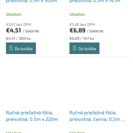
priesvitná, 0,1m x 300m
priesvitná, 0,5m x 147m
Skladom
Skladom
€3,67 bez DPH
€5,60 bez DPH
€4,51
€6,89
/ balenie
/ balenie
Jednotková
Jednotková
€4,51 / 300 ks
€6,89 / 147 ks
cena:
cena:
Do košíka
Do košíka
Ručná prieťažná fólia,
Ručná prieťažná fólia,
priesvitná, 0,5m x 220m
priesvitná, čierna, 0,5m x
210m