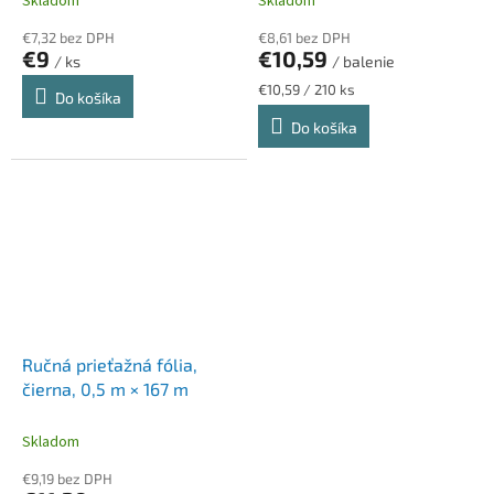
Skladom
Skladom
€7,32 bez DPH
€8,61 bez DPH
€9
€10,59
/ ks
/ balenie
Jednotková
€10,59 / 210 ks
Do košíka
cena:
Do košíka
Ručná prieťažná fólia,
čierna, 0,5 m × 167 m
Skladom
€9,19 bez DPH