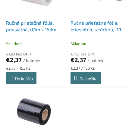
p
k
r
t
o
o
d
Ručná prieťažná fólia,
Ručná prieťažná fólia,
v
u
priesvitná, 0,1m x 153m
priesvitná, s rúčkou, 0,1m x
k
153m
t
Skladom
Skladom
o
€1,93 bez DPH
€1,93 bez DPH
v
€2,37
€2,37
/ balenie
/ balenie
Jednotková
Jednotková
€2,37 / 153 ks
€2,37 / 153 ks
cena:
cena:
Do košíka
Do košíka