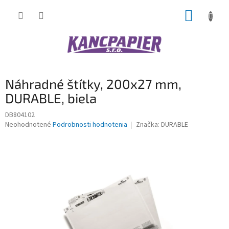
Prejsť
NÁKUP
na
obsah
KOŠÍK
Náhradné štítky, 200x27 mm,
DURABLE, biela
DB804102
Priemerné
Neohodnotené
Podrobnosti hodnotenia
Značka:
DURABLE
hodnotenie
produktu
je
0,0
z
5
hviezdičiek.