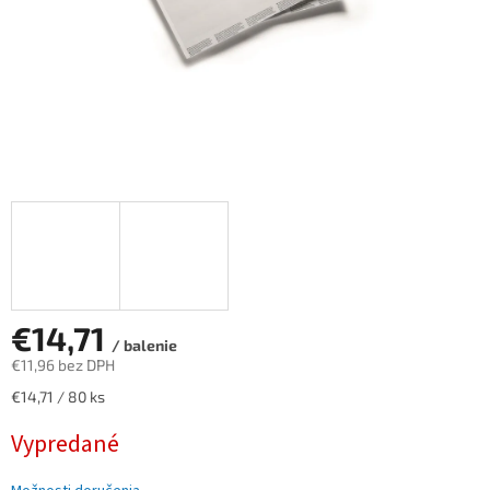
€14,71
/ balenie
€11,96 bez DPH
Jednotková
€14,71 / 80 ks
cena:
Vypredané