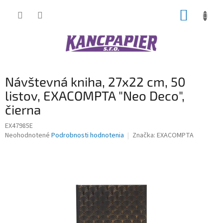
Prejsť
NÁKUP
na
obsah
KOŠÍK
Návštevná kniha, 27x22 cm, 50
listov, EXACOMPTA "Neo Deco",
čierna
EX47985E
Priemerné
Neohodnotené
Podrobnosti hodnotenia
Značka:
EXACOMPTA
hodnotenie
produktu
je
0,0
z
5
hviezdičiek.