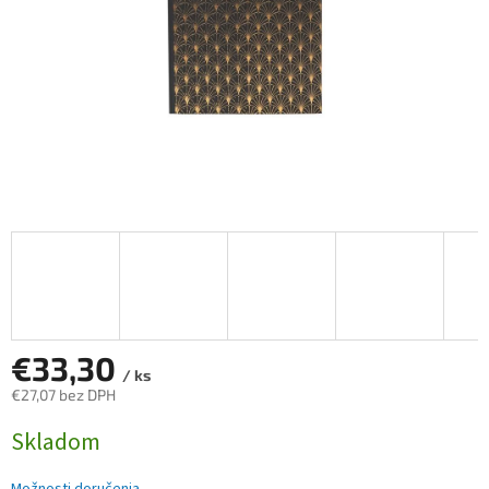
€33,30
/ ks
€27,07 bez DPH
Jednotková
Skladom
cena: