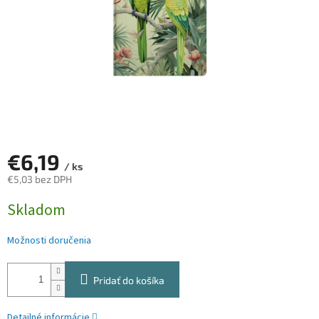
€6,19
/ ks
€5,03 bez DPH
Jednotková
Skladom
cena:
Možnosti doručenia
Pridať do košíka
Detailné informácie