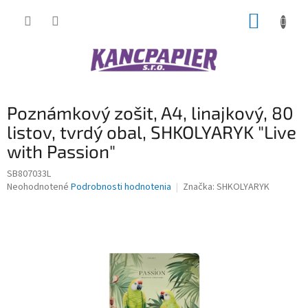
Prejsť
NÁKUP
na
obsah
KOŠÍK
Poznámkový zošit, A4, linajkový, 80
listov, tvrdý obal, SHKOLYARYK "Live
with Passion"
SB807033L
Priemerné
Neohodnotené
Podrobnosti hodnotenia
Značka:
SHKOLYARYK
hodnotenie
produktu
je
0,0
z
5
hviezdičiek.