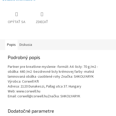
OPÝTAŤ SA
ZDIEĽAŤ
Popis
Diskusia
Podrobný popis
Partner pre kreatívne myslenie -formát: A4 -listy: 70 g/m2 -
obálka: 440 /m2 -bezdrevné listy krémovej farby -matná
laminovaná obálka -zaoblené rohy Značka: SHKOLYARYK
Výrobca: Corwell Kft
Adresa: 2120 Dunakeszi, Pallag utca 37. Hungary
Web: www.corwell.hu
Email: corwell@corwell.huZnačka: SHKOLYARYK
Dodatočné parametre