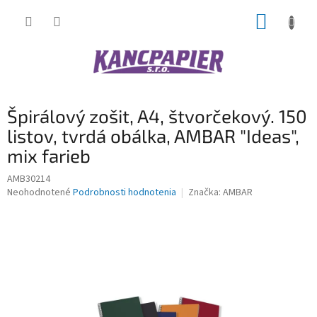
Prejsť
NÁKUP
na
obsah
KOŠÍK
Špirálový zošit, A4, štvorčekový. 150
listov, tvrdá obálka, AMBAR "Ideas",
mix farieb
AMB30214
Priemerné
Neohodnotené
Podrobnosti hodnotenia
Značka:
AMBAR
hodnotenie
produktu
je
0,0
z
5
hviezdičiek.