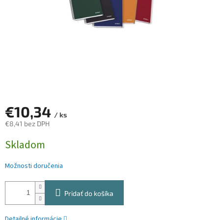
€10,34
/ ks
€8,41 bez DPH
Jednotková
Skladom
cena:
Možnosti doručenia
Pridať do košíka
Detailné informácie