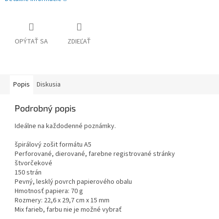
OPÝTAŤ SA
ZDIEĽAŤ
Popis
Diskusia
Podrobný popis
Ideálne na každodenné poznámky.
špirálový zošit formátu A5
Perforované, dierované, farebne registrované stránky
štvorčekové
150 strán
Pevný, lesklý povrch papierového obalu
Hmotnosť papiera: 70 g
Rozmery: 22,6 x 29,7 cm x 15 mm
Mix farieb, farbu nie je možné vybrať