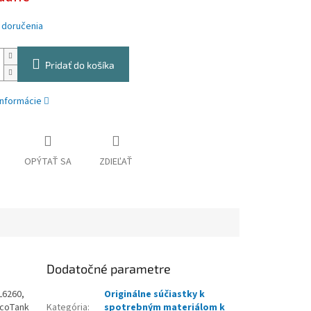
 doručenia
Pridať do košíka
informácie
OPÝTAŤ SA
ZDIEĽAŤ
Dodatočné parametre
L6260,
Originálne súčiastky k
EcoTank
Kategória
:
spotrebným materiálom k