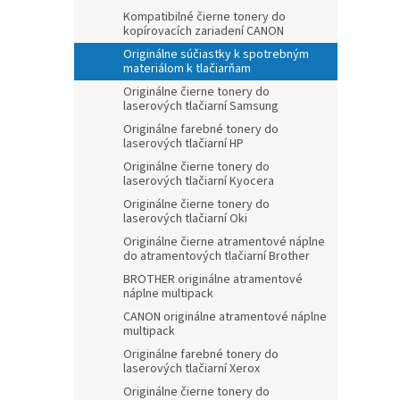
Kompatibilné čierne tonery do
kopírovacích zariadení CANON
Originálne súčiastky k spotrebným
materiálom k tlačiarňam
Originálne čierne tonery do
laserových tlačiarní Samsung
Originálne farebné tonery do
laserových tlačiarní HP
Originálne čierne tonery do
laserových tlačiarní Kyocera
Originálne čierne tonery do
laserových tlačiarní Oki
Originálne čierne atramentové náplne
do atramentových tlačiarní Brother
BROTHER originálne atramentové
náplne multipack
CANON originálne atramentové náplne
multipack
Originálne farebné tonery do
laserových tlačiarní Xerox
Originálne čierne tonery do