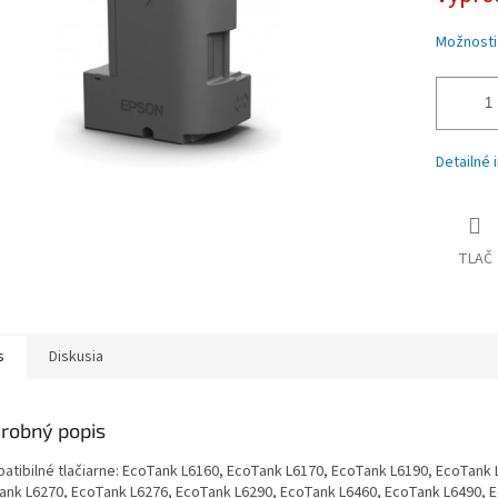
iek.
Možnosti
Detailné 
TLAČ
s
Diskusia
robný popis
atibilné tlačiarne: EcoTank L6160, EcoTank L6170, EcoTank L6190, EcoTank 
ank L6270, EcoTank L6276, EcoTank L6290, EcoTank L6460, EcoTank L6490, 