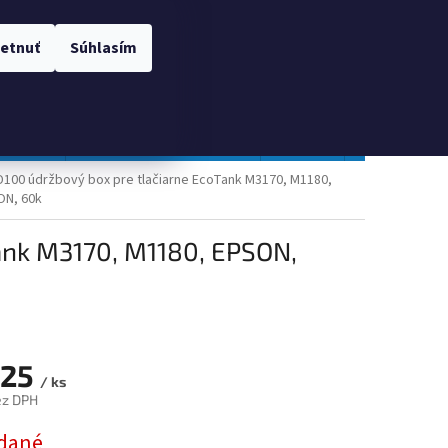
 OSOBNÝCH ÚDAJOV
Prihlásenie
etnuť
Súhlasím
NÁKUPNÝ
Prázdny košík
KOŠÍK
TOPGAL
Gastro a obalový materiál
Tlačivá
Obchodné po
100 údržbový box pre tlačiarne EcoTank M3170, M1180,
ON, 60k
ank M3170, M1180, EPSON,
,25
/ ks
ez DPH
ová
dané