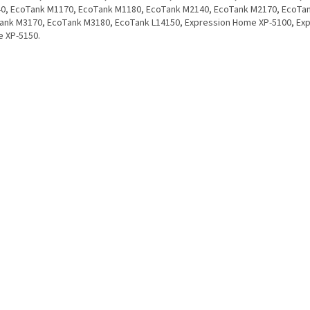
0, EcoTank M1170, EcoTank M1180, EcoTank M2140, EcoTank M2170, EcoTa
ank M3170, EcoTank M3180, EcoTank L14150, Expression Home XP-5100, Ex
 XP-5150.