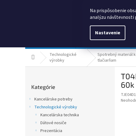
Prejsť
0385325635
obchod@kancpapier.sk
na
Na prispôsobenie obsa
obsah
analýzu návštevnosti 
Nastavenie
Kancelárske potreby
Technologické výrobky
Technologické
Spotrebný materiál k
Domov
výrobky
tlačiarňam
B
T04
o
Preskočiť
č
60k
Kategórie
kategórie
n
TJE04D1
ý
Kancelárske potreby
Priemer
Neohod
p
hodnote
Technologické výrobky
a
produkt
Kancelárska technika
n
je
e
Dátové nosiče
0,0
z
l
Prezentácia
5