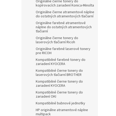
Originálne čierne tonery do
kopírovacích zariadení Konica-Minolta
Originálne čierne atramentové náplne
do ostatných atramentových tlačiarní
Originálne farebné atramentové
náplne do ostatných atramentových
tlačiarní
Originálne čierne tonery do
laserových tlačiarní Ricoh
Originálne farebné laserové tonery
pre RICOH
Kompatibilné farebné tonery do
zariadení KYOCERA
Kompatibilné čierne tonery do
laserových tlačiarní BROTHER
Kompatibilné čierne tonery do
zariadení KYOCERA
Kompatibilné čierne tonery do
zariadení OKI
Kompatibilné bubnové jednotky
HP originálne atramentové náplne
multipack