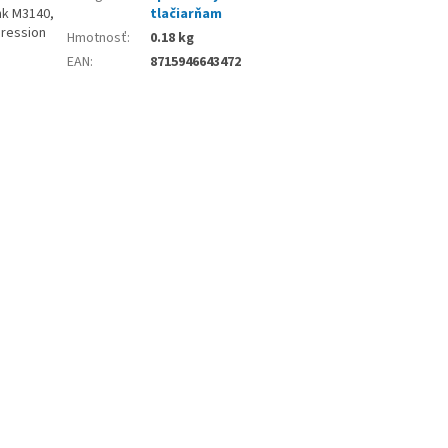
nk M3140,
tlačiarňam
pression
Hmotnosť
:
0.18 kg
EAN
:
8715946643472