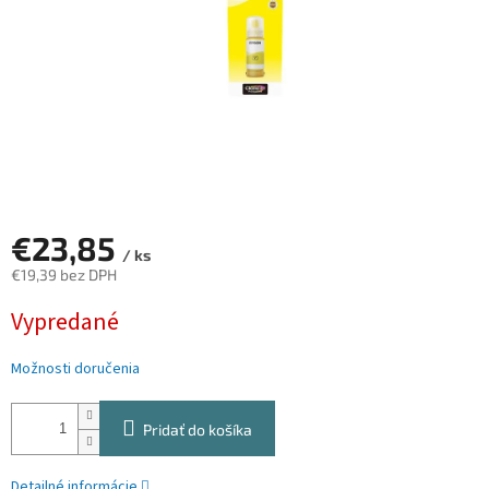
€23,85
/ ks
€19,39 bez DPH
Jednotková
Vypredané
cena:
Možnosti doručenia
Pridať do košíka
Detailné informácie