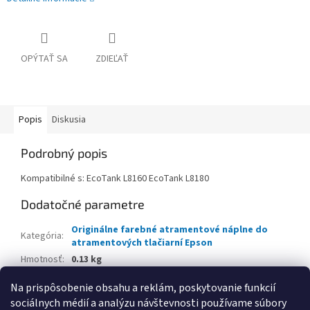
OPÝTAŤ SA
ZDIEĽAŤ
Popis
Diskusia
Podrobný popis
Kompatibilné s: EcoTank L8160 EcoTank L8180
Dodatočné parametre
Originálne farebné atramentové náplne do
Kategória
:
atramentových tlačiarní Epson
Hmotnosť
:
0.13 kg
EAN
:
8715946687452
Na prispôsobenie obsahu a reklám, poskytovanie funkcií
sociálnych médií a analýzu návštevnosti používame súbory