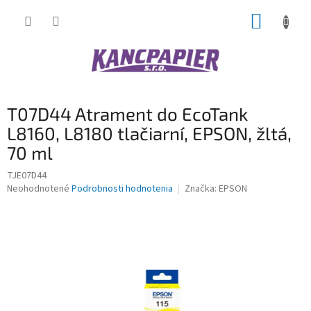
Prejsť
NÁKUP
na
obsah
KOŠÍK
T07D44 Atrament do EcoTank
L8160, L8180 tlačiarní, EPSON, žltá,
70 ml
TJE07D44
Priemerné
Neohodnotené
Podrobnosti hodnotenia
Značka:
EPSON
hodnotenie
produktu
je
0,0
z
5
hviezdičiek.