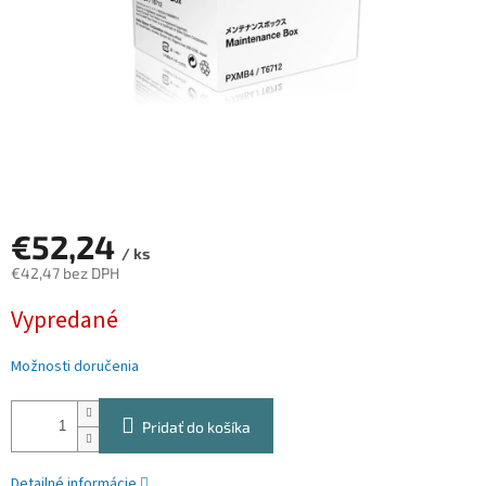
€52,24
/ ks
€42,47 bez DPH
Jednotková
Vypredané
cena:
Možnosti doručenia
Pridať do košíka
Detailné informácie