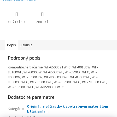
OPÝTAŤ SA
ZDIEĽAŤ
Popis
Diskusia
Podrobný popis
Kompatibilné tlačiarne: WF-6590D2TWFC, WF-8010DW, WF-
8510DWF, WF-6090DW, WF-6590DWF, WF-6590DTWFC, WF-
8090DW, WF-8090DTW, WF-8090D3TWC, WF-8590DWF, WF-
8590D3TWFC, WF-8590DTWF, WF-R8590DTWFC, WF-R8590DTWF,
WF-R8590DTWFL, WF-R8590D3TWFC.
Dodatočné parametre
Originálne súčiastky k spotrebným materiálom
Kategória
:
k tlačiarňam