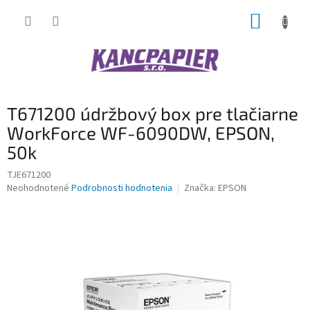
Prejsť
NÁKUP
na
obsah
KOŠÍK
T671200 údržbový box pre tlačiarne
WorkForce WF-6090DW, EPSON,
50k
TJE671200
Priemerné
Neohodnotené
Podrobnosti hodnotenia
Značka:
EPSON
hodnotenie
produktu
je
0,0
z
5
hviezdičiek.