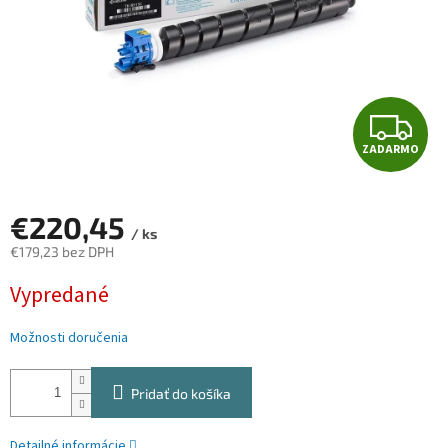
Z
ZADARMO
A
D
€220,45
/ ks
A
€179,23 bez DPH
Jednotková
R
Vypredané
cena:
M
Možnosti doručenia
O
Pridať do košíka
Detailné informácie