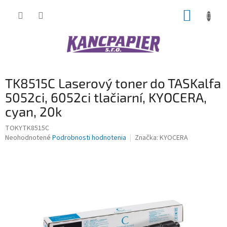
Prejsť
NÁKUP
na
obsah
KOŠÍK
TK8515C Laserový toner do TASKalfa
5052ci, 6052ci tlačiarní, KYOCERA,
cyan, 20k
TOKYTK8515C
Priemerné
Neohodnotené
Podrobnosti hodnotenia
Značka:
KYOCERA
hodnotenie
produktu
je
0,0
z
5
hviezdičiek.