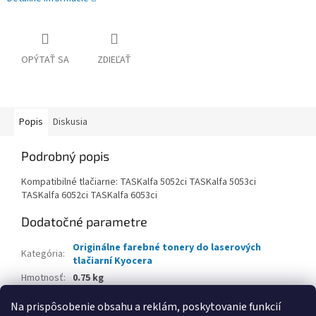
OPÝTAŤ SA
ZDIEĽAŤ
Popis
Diskusia
Podrobný popis
Kompatibilné tlačiarne: TASKalfa 5052ci TASKalfa 5053ci
TASKalfa 6052ci TASKalfa 6053ci
Dodatočné parametre
Originálne farebné tonery do laserových
Kategória
:
tlačiarní Kyocera
Hmotnosť
:
0.75 kg
EAN
:
632983038673
Na prispôsobenie obsahu a reklám, poskytovanie funkcií