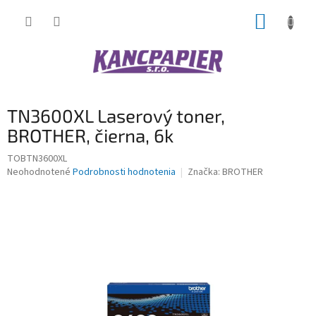
Prejsť
NÁKUP
na
obsah
KOŠÍK
TN3600XL Laserový toner,
BROTHER, čierna, 6k
TOBTN3600XL
Priemerné
Neohodnotené
Podrobnosti hodnotenia
Značka:
BROTHER
hodnotenie
produktu
je
0,0
z
5
hviezdičiek.