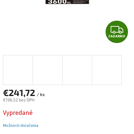
Z
ZADARMO
A
D
A
R
M
€241,72
/ ks
€196,52 bez DPH
O
Jednotková
Vypredané
cena:
Možnosti doručenia