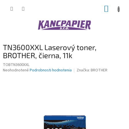
Prejsť
NÁKUP
na
obsah
KOŠÍK
TN3600XXL Laserový toner,
BROTHER, čierna, 11k
TOBTN3600XXL
Priemerné
Neohodnotené
Podrobnosti hodnotenia
Značka:
BROTHER
hodnotenie
produktu
je
0,0
z
5
hviezdičiek.