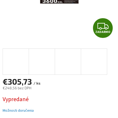
Z
ZADARMO
A
D
A
R
M
€305,73
/ ks
€248,56 bez DPH
O
Jednotková
Vypredané
cena:
Možnosti doručenia