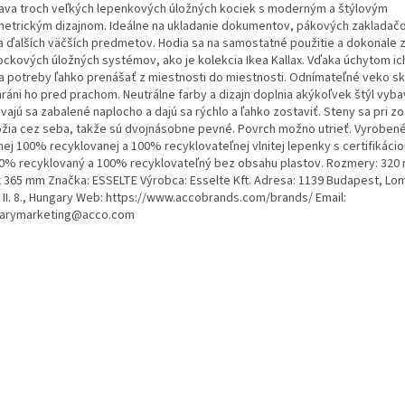
ava troch veľkých lepenkových úložných kociek s moderným a štýlovým
etrickým dizajnom. Ideálne na ukladanie dokumentov, pákových zakladačo
 a ďalších väčších predmetov. Hodia sa na samostatné použitie a dokonale 
ockových úložných systémov, ako je kolekcia Ikea Kallax. Vďaka úchytom i
a potreby ľahko prenášať z miestnosti do miestnosti. Odnímateľné veko s
hráni ho pred prachom. Neutrálne farby a dizajn doplnia akýkoľvek štýl vyba
vajú sa zabalené naplocho a dajú sa rýchlo a ľahko zostaviť. Steny sa pri z
ožia cez seba, takže sú dvojnásobne pevné. Povrch možno utrieť. Vyrobené
nej 100% recyklovanej a 100% recyklovateľnej vlnitej lepenky s certifikáci
00% recyklovaný a 100% recyklovateľný bez obsahu plastov. Rozmery: 320
 365 mm Značka: ESSELTE Výrobca: Esselte Kft. Adresa: 1139 Budapest, Lomb
. II. 8., Hungary Web: https://www.accobrands.com/brands/ Email:
arymarketing@acco.com