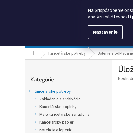
Prejsť
0385325635
obchod@kancpapier.sk
na
Na prispôsobenie obsa
obsah
analýzu návštevnosti 
Nastavenie
Kancelárske potreby
Technologické výrobky
Domov
Kancelárske potreby
Balenie a odkladani
B
Úlož
o
Preskočiť
č
Priemer
Neohod
Kategórie
kategórie
n
hodnote
ý
produkt
Kancelárske potreby
p
je
Zakladanie a archivácia
0,0
a
z
Kancelárske doplnky
n
5
e
Malé kancelárske zariadenia
hviezdič
l
Kancelársky papier
Korekcia a lepenie