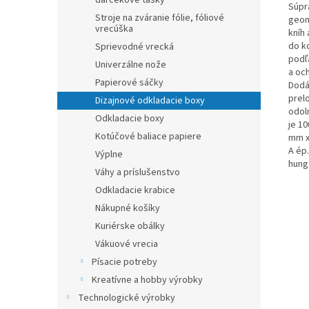
darčekové tašky
Súpr
Stroje na zváranie fólie, fóliové
geom
vrecúška
kníh
do k
Sprievodné vrecká
podľ
Univerzálne nože
a oc
Papierové sáčky
Dodá
prel
Dizajnové odkladacie boxy
odol
Odkladacie boxy
je 1
Kotúčové baliace papiere
mm x
A ép
Výplne
hung
Váhy a príslušenstvo
Odkladacie krabice
Nákupné košíky
Kuriérske obálky
Vákuové vrecia
Písacie potreby
Kreatívne a hobby výrobky
Technologické výrobky