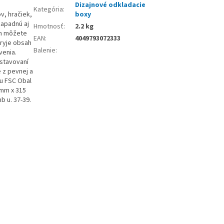
Dizajnové odkladacie
Kategória
:
v, hračiek,
boxy
zapadnú aj
Hmotnosť
:
2.2 kg
ch môžete
EAN
:
4049793072333
kryje obsah
Balenie
:
venia.
ostavovaní
 z pevnej a
ou FSC Obal
 mm x 315
 u. 37-39.