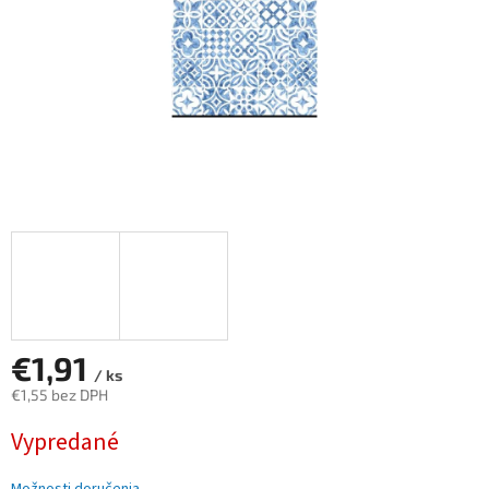
€1,91
/ ks
€1,55 bez DPH
Jednotková
Vypredané
cena: