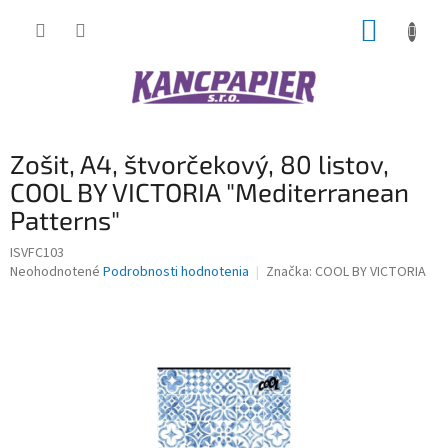
Prejsť
NÁKUP
na
obsah
KOŠÍK
Zošit, A4, štvorčekový, 80 listov,
COOL BY VICTORIA "Mediterranean
Patterns"
ISVFC103
Priemerné
Neohodnotené
Podrobnosti hodnotenia
Značka:
COOL BY VICTORIA
hodnotenie
produktu
je
0,0
z
5
hviezdičiek.