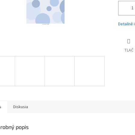
Detailné 
TLAČ
s
Diskusia
robný popis