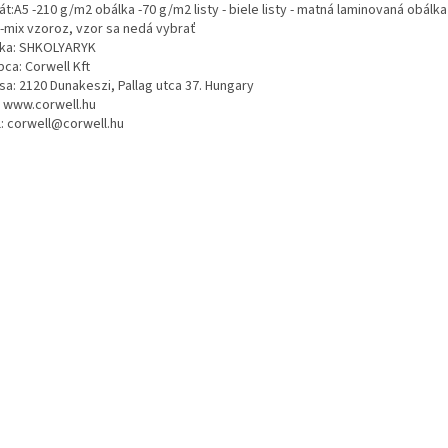
t:A5 -210 g/m2 obálka -70 g/m2 listy - biele listy - matná laminovaná obálk
 -mix vzoroz, vzor sa nedá vybrať
ka: SHKOLYARYK
ca: Corwell Kft
sa: 2120 Dunakeszi, Pallag utca 37. Hungary
 www.corwell.hu
l: corwell@corwell.hu