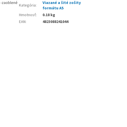
a -zaoblené
Viazané a šité zošity
Kategória
:
formátu A5
Hmotnosť
:
0.18 kg
EAN
:
4823088241044