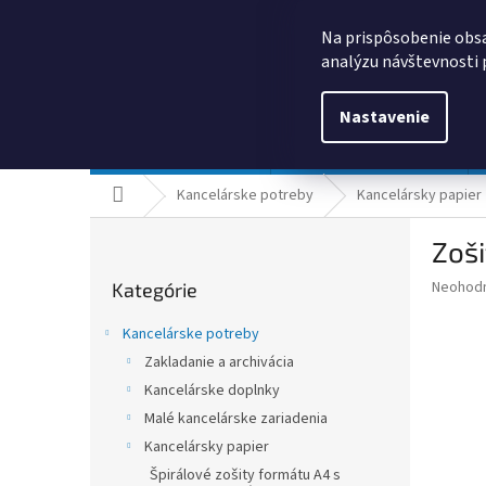
Prejsť
0385325635
obchod@kancpapier.sk
na
Na prispôsobenie obsa
obsah
analýzu návštevnosti 
Nastavenie
Kancelárske potreby
Technologické výrobky
Domov
Kancelárske potreby
Kancelársky papier
B
Zoši
o
Preskočiť
č
Priemer
Neohod
Kategórie
kategórie
n
hodnote
ý
produkt
Kancelárske potreby
p
je
Zakladanie a archivácia
0,0
a
z
Kancelárske doplnky
n
5
e
Malé kancelárske zariadenia
hviezdič
l
Kancelársky papier
Špirálové zošity formátu A4 s