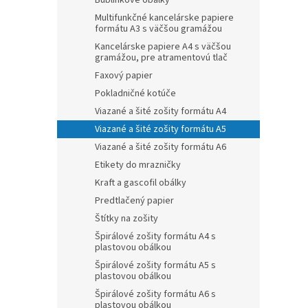
Bublinkové obálky
Multifunkčné kancelárske papiere
formátu A3 s väčšou gramážou
Kancelárske papiere A4 s väčšou
gramážou, pre atramentovú tlač
Faxový papier
Pokladničné kotúče
Viazané a šité zošity formátu A4
Viazané a šité zošity formátu A5
Viazané a šité zošity formátu A6
Etikety do mrazničky
Kraft a gascofil obálky
Predtlačený papier
Štítky na zošity
Špirálové zošity formátu A4 s
plastovou obálkou
Špirálové zošity formátu A5 s
plastovou obálkou
Špirálové zošity formátu A6 s
plastovou obálkou