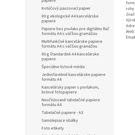
papiere
formá
Kotúčový pauzovací papier
rohy
Znač
80 g ekologické A4 kancelárske
Výrob
papiere
Adre
Papiere bez povlaku pre digitálnu tlač
Web:
formátu A4 s väčšou gramážou
Emai
Multifunkčné kancelárske papiere
formátu A4 s väčšou gramážou
80 g štandardné A4 kancelárske
papiere
Špeciálne listové média
Jednofarebné kancelárske papiere
formátu A4
Kancelársky papier s povlakom,
listové fotopapiere
Neočíslované tabelačné papiere
formátu A4
Tabelačné papiere - A3
Samolepiace obálky
Foto etikety