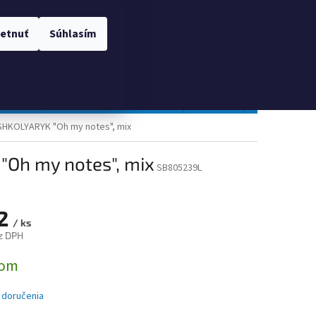
 OSOBNÝCH ÚDAJOV
Prihlásenie
etnuť
Súhlasím
NÁKUPNÝ
Prázdny košík
KOŠÍK
TOPGAL
Gastro a obalový materiál
Tlačivá
Obchodné po
v, SHKOLYARYK "Oh my notes", mix
 "Oh my notes", mix
SB805239L
12
/ ks
z DPH
ová
dom
 doručenia