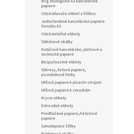
80 g ekologické A3 kancelárske
papiere
Odstraňovače etikiet a štítkov
Jednofarebné kancelárske papiere
formátu A3
Odstrániteľné etikety
Silikónové obálky
Kotúčové kancelárske, plotrové a
technické papiere
Bezpečnostné etikety
Výkresy, listové papiere,
poznámkové bloky
Uhľové papiere k písacím strojom
Uhľové papiere k ceruzkám
Krycie etikety
Extra silné etikety
Predtlačené papiere,A4 listové
papiere
Samolepiace štítky