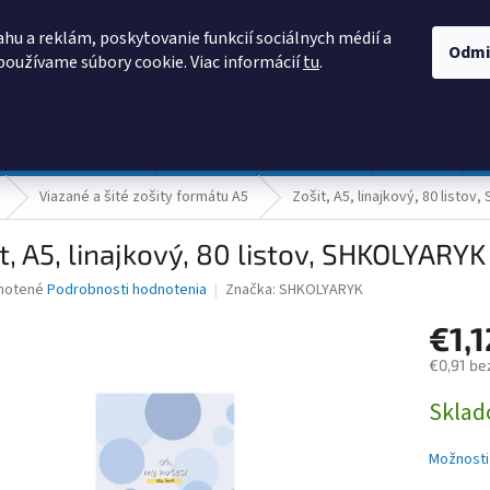
AKO NAKUPOVAŤ
OBCHODNÉ PODMIENKY
PODMIENKY OCHRANY
hu a reklám, poskytovanie funkcií sociálnych médií a
Odmi
používame súbory cookie. Viac informácií
tu
.
HĽADAŤ
Prevádzka a údržba
Nábytok
Centropen
DONAU
Viazané a šité zošity formátu A5
Zošit, A5, linajkový, 80 listo
t, A5, linajkový, 80 listov, SHKOLYARYK
né
notené
Podrobnosti hodnotenia
Značka:
SHKOLYARYK
nie
€1,
u
€0,91 be
Jednotk
Skla
cena:
iek.
Možnosti