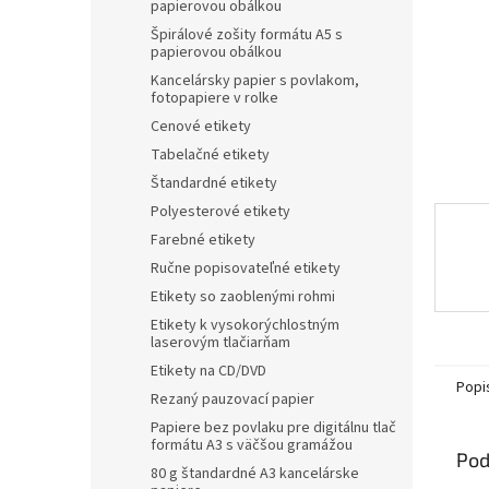
papierovou obálkou
Špirálové zošity formátu A5 s
papierovou obálkou
Kancelársky papier s povlakom,
fotopapiere v rolke
Cenové etikety
Tabelačné etikety
Štandardné etikety
Polyesterové etikety
Farebné etikety
Ručne popisovateľné etikety
Etikety so zaoblenými rohmi
Etikety k vysokorýchlostným
laserovým tlačiarňam
Etikety na CD/DVD
Popi
Rezaný pauzovací papier
Papiere bez povlaku pre digitálnu tlač
formátu A3 s väčšou gramážou
Pod
80 g štandardné A3 kancelárske