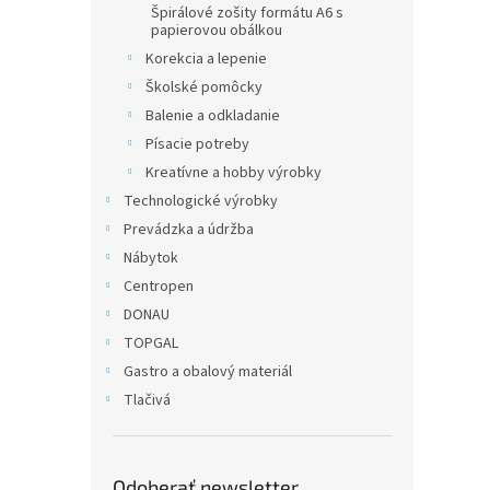
Špirálové zošity formátu A6 s
papierovou obálkou
Korekcia a lepenie
Školské pomôcky
Balenie a odkladanie
Písacie potreby
Kreatívne a hobby výrobky
Technologické výrobky
Prevádzka a údržba
Nábytok
Centropen
DONAU
TOPGAL
Gastro a obalový materiál
Tlačivá
Odoberať newsletter