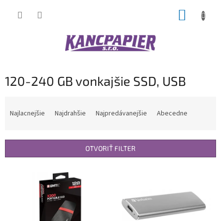
Prejsť
NÁKUP
na
obsah
KOŠÍK
120-240 GB vonkajšie SSD, USB
R
a
Najlacnejšie
Najdrahšie
Najpredávanejšie
Abecedne
d
e
n
OTVORIŤ FILTER
i
e
V
p
ý
r
p
o
i
d
s
u