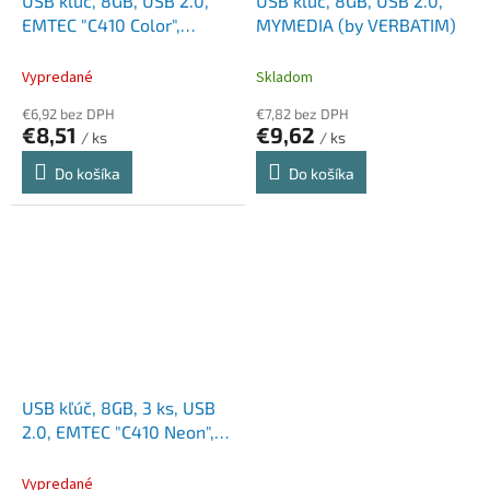
USB kľúč, 8GB, USB 2.0,
USB kľúč, 8GB, USB 2.0,
EMTEC "C410 Color",
MYMEDIA (by VERBATIM)
fialová
Vypredané
Skladom
€6,92 bez DPH
€7,82 bez DPH
€8,51
€9,62
/ ks
/ ks
Do košíka
Do košíka
USB kľúč, 8GB, 3 ks, USB
2.0, EMTEC "C410 Neon",
oranžová, žltá, ružová
Vypredané