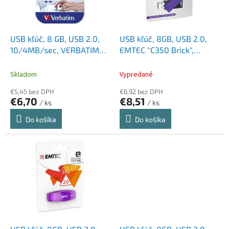
p
k
r
t
o
o
d
USB kľúč, 8 GB, USB 2.0,
USB kľúč, 8GB, USB 2.0,
v
u
10/4MB/sec, VERBATIM
EMTEC "C350 Brick",
k
"PinStripe", čierna
fialová
t
Skladom
Vypredané
o
€5,45 bez DPH
€6,92 bez DPH
v
€6,70
€8,51
/ ks
/ ks
Do košíka
Do košíka