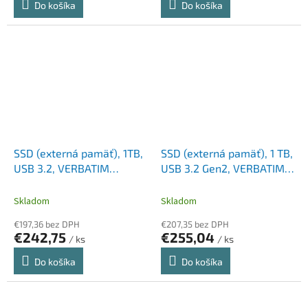
Do košíka
Do košíka
SSD (externá pamäť), 1TB,
SSD (externá pamäť), 1 TB,
USB 3.2, VERBATIM
USB 3.2 Gen2, VERBATIM
"Storen Go", čierna
"Vx500", sivá
Skladom
Skladom
€197,36 bez DPH
€207,35 bez DPH
€242,75
€255,04
/ ks
/ ks
Do košíka
Do košíka