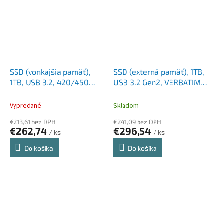
SSD (vonkajšia pamäť),
SSD (externá pamäť), 1TB,
1TB, USB 3.2, 420/450
USB 3.2 Gen2, VERBATIM
MB/s, EMTEC "X200"
"Pocket SSD", čierna/
červená
Vypredané
Skladom
€213,61 bez DPH
€241,09 bez DPH
€262,74
€296,54
/ ks
/ ks
Do košíka
Do košíka