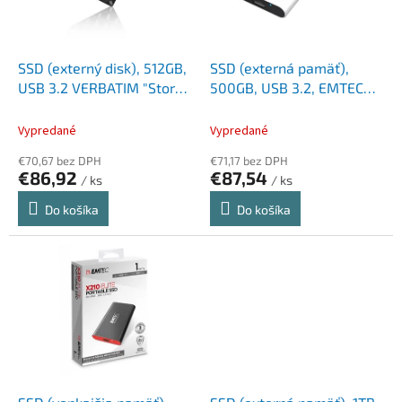
p
k
r
t
o
o
d
SSD (externý disk), 512GB,
SSD (externá pamäť),
v
u
USB 3.2 VERBATIM "Store
500GB, USB 3.2, EMTEC
k
n Go Mini", čierna
"X210G Gaming"
t
Vypredané
Vypredané
o
€70,67 bez DPH
€71,17 bez DPH
v
€86,92
€87,54
/ ks
/ ks
Do košíka
Do košíka