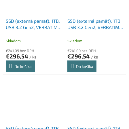
SSD (externá pamäť), 1TB,
SSD (externá pamäť), 1TB,
USB 3.2 Gen2, VERBATIM
USB 3.2 Gen2, VERBATIM
"Pocket SSD",
"Pocket SSD",
čierna/modrá
čierna/oranžová
Skladom
Skladom
€241,09 bez DPH
€241,09 bez DPH
€296,54
€296,54
/ ks
/ ks
Do košíka
Do košíka
SSD (externá pamäť), 1TB,
SSD (externá pamäť), 1TB,