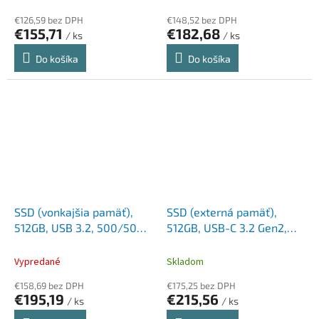
€126,59 bez DPH
€148,52 bez DPH
€155,71
€182,68
/ ks
/ ks
Do košíka
Do košíka
SSD (vonkajšia pamäť),
SSD (externá pamäť),
512GB, USB 3.2, 500/500
512GB, USB-C 3.2 Gen2,
MB/s, EMTEC "X210"
VERBATIM "Metal Mini
SSD", čierna
Vypredané
Skladom
€158,69 bez DPH
€175,25 bez DPH
€195,19
€215,56
/ ks
/ ks