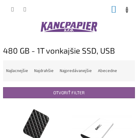
Prejsť
NÁKUP
na
obsah
KOŠÍK
480 GB - 1T vonkajšie SSD, USB
R
a
Najlacnejšie
Najdrahšie
Najpredávanejšie
Abecedne
d
e
n
OTVORIŤ FILTER
i
e
V
p
ý
r
p
o
i
d
s
u