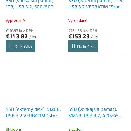
SSD (vonkajšia pamäť),
SSD (externá pamäť), 1TB,
1TB, USB 3.2, 500/500
USB 3.2 VERBATIM "Store
MB/s, EMTEC "X210"
n Go Mini", čierna
Vypredané
Vypredané
€116,93 bez DPH
€124,58 bez DPH
€143,82
€153,23
/ ks
/ ks
Do košíka
Do košíka
SSD (externý disk), 512GB,
SSD (vonkajšia pamäť),
USB 3.2 VERBATIM "Store
512GB, USB 3.2, 420/450
n Go", čierna
MB/s, EMTEC "X200"
Skladom
Skladom