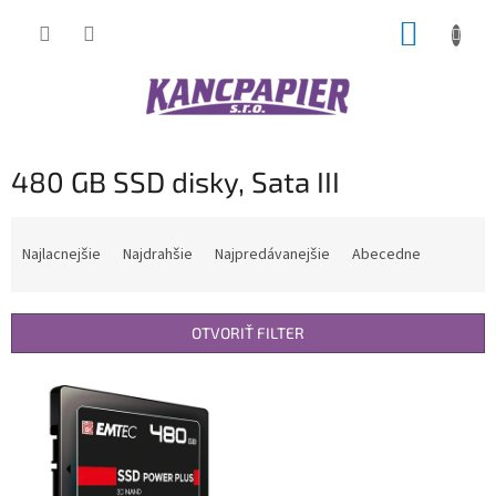
Prejsť
NÁKUP
na
obsah
KOŠÍK
480 GB SSD disky, Sata III
R
a
Najlacnejšie
Najdrahšie
Najpredávanejšie
Abecedne
d
e
n
OTVORIŤ FILTER
i
e
V
p
ý
r
p
o
i
d
s
u