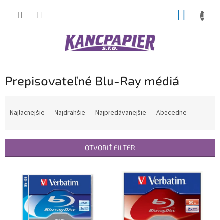
Prejsť
NÁKUP
na
obsah
KOŠÍK
Prepisovateľné Blu-Ray médiá
R
a
Najlacnejšie
Najdrahšie
Najpredávanejšie
Abecedne
d
e
n
OTVORIŤ FILTER
i
e
V
p
ý
r
p
o
i
d
s
u