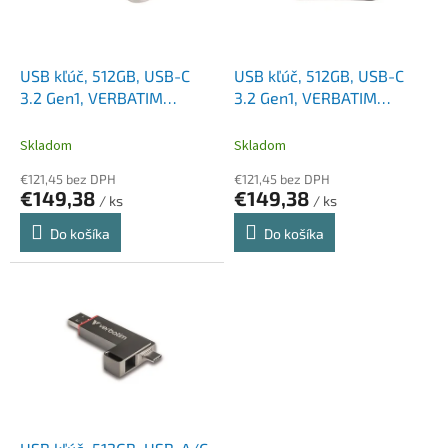
p
k
r
t
o
o
d
USB kľúč, 512GB, USB-C
USB kľúč, 512GB, USB-C
v
u
3.2 Gen1, VERBATIM
3.2 Gen1, VERBATIM
k
"Plectra", biely
"Plectra", čierny
t
Skladom
Skladom
o
€121,45 bez DPH
€121,45 bez DPH
v
€149,38
€149,38
/ ks
/ ks
Do košíka
Do košíka