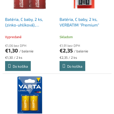
p
k
r
t
o
o
d
Batéria, C baby, 2 ks,
Batéria, C baby, 2 ks,
v
u
(zinko-uhlíková),
VERBATIM "Premium"
k
zmršťovacia fólia,
t
AGFAPHOTO "Heavy Duty"
Vypredané
Skladom
o
€1,06 bez DPH
€1,91 bez DPH
v
€1,30
€2,35
/ balenie
/ balenie
Jednotková
Jednotková
€1,30 / 2 ks
€2,35 / 2 ks
cena:
cena:
Do košíka
Do košíka