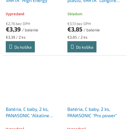
VARTA "High Energy"
plastu, VARTA "Longlife
Power"
Vypredané
Skladom
€2,76 bez DPH
€3,13 bez DPH
€3,39
€3,85
/ balenie
/ balenie
Jednotková
Jednotková
€3,39 / 2 ks
€3,85 / 2 ks
cena:
cena:
Do košíka
Do košíka
Batéria, C baby, 2 ks,
Batéria, C baby, 2 ks,
PANASONIC "Alkaline
PANASONIC "Pro power"
power"