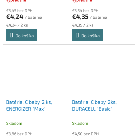
Vypredané
Vypredané
€3,45 bez DPH
€3,54 bez DPH
€4,24
€4,35
/ balenie
/ balenie
Jednotková
Jednotková
€4,24 / 2 ks
€4,35 / 2 ks
cena:
cena:
Do košíka
Do košíka
Batéria, C baby, 2 ks,
Batéria, C baby, 2ks,
ENERGIZER "Max"
DURACELL "Basic"
Skladom
Skladom
€3,86 bez DPH
€4,50 bez DPH