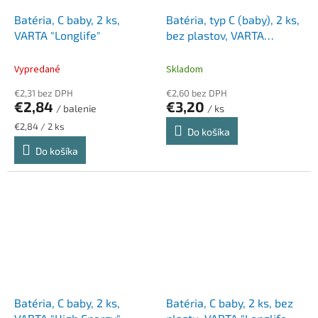
Batéria, C baby, 2 ks,
Batéria, typ C (baby), 2 ks,
VARTA "Longlife"
bez plastov, VARTA
"Longlife"
Vypredané
Skladom
€2,31 bez DPH
€2,60 bez DPH
€2,84
€3,20
/ balenie
/ ks
Jednotková
€2,84 / 2 ks
Do košíka
cena:
Do košíka
Batéria, C baby, 2 ks,
Batéria, C baby, 2 ks, bez