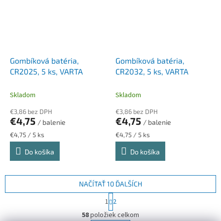
Gombíková batéria,
Gombíková batéria,
CR2025, 5 ks, VARTA
CR2032, 5 ks, VARTA
Skladom
Skladom
€3,86 bez DPH
€3,86 bez DPH
€4,75
€4,75
/ balenie
/ balenie
Jednotková
Jednotková
€4,75 / 5 ks
€4,75 / 5 ks
cena:
cena:
Do košíka
Do košíka
NAČÍTAŤ 10 ĎALŠÍCH
S
1
2
t
O
r
58
položiek celkom
v