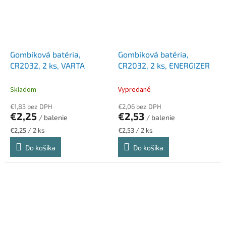
Gombíková batéria,
Gombíková batéria,
CR2032, 2 ks, VARTA
CR2032, 2 ks, ENERGIZER
Skladom
Vypredané
€1,83 bez DPH
€2,06 bez DPH
€2,25
€2,53
/ balenie
/ balenie
Jednotková
Jednotková
€2,25 / 2 ks
€2,53 / 2 ks
cena:
cena:
Do košíka
Do košíka