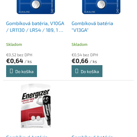
p
k
r
t
o
o
d
Gombíková batéria, V10GA
Gombíková batéria
v
u
/ LR1130 / LR54 / 189, 1 ks,
"V13GA"
k
VARTA
t
Skladom
Skladom
o
€0,52 bez DPH
€0,54 bez DPH
v
€0,64
€0,66
/ ks
/ ks
Do košíka
Do košíka