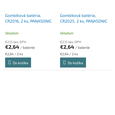
Gombíková batéria,
Gombíková batéria,
CR2016, 2 ks, PANASONIC
CR2025, 2 ks, PANASONIC
Skladom
Skladom
€2,15 bez DPH
€2,15 bez DPH
€2,64
€2,64
/ balenie
/ balenie
Jednotková
Jednotková
€2,64 / 2 ks
€2,64 / 2 ks
cena:
cena:
Do košíka
Do košíka