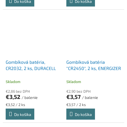
Do košíka
Do košíka
Gombíková batéria,
Gombíková batéria
CR2032, 2 ks, DURACELL
"CR2450", 2 ks, ENERGIZER
Skladom
Skladom
€2,86 bez DPH
€2,90 bez DPH
€3,52
€3,57
/ balenie
/ balenie
Jednotková
Jednotková
€3,52 / 2 ks
€3,57 / 2 ks
cena:
cena:
Do košíka
Do košíka