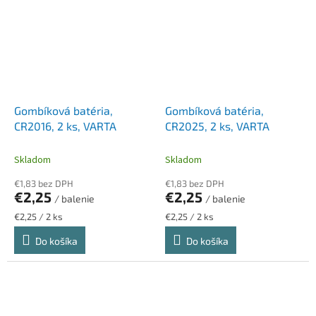
Gombíková batéria,
Gombíková batéria,
CR2016, 2 ks, VARTA
CR2025, 2 ks, VARTA
Skladom
Skladom
€1,83 bez DPH
€1,83 bez DPH
€2,25
€2,25
/ balenie
/ balenie
Jednotková
Jednotková
€2,25 / 2 ks
€2,25 / 2 ks
cena:
cena:
Do košíka
Do košíka