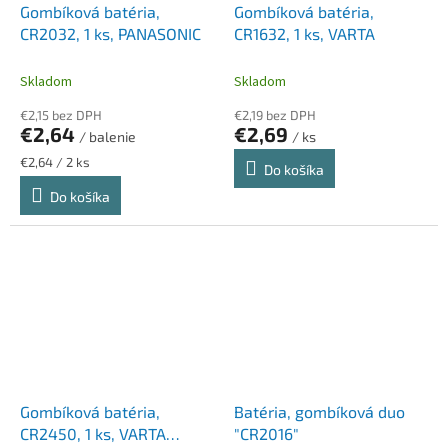
Gombíková batéria,
Gombíková batéria,
CR2032, 1 ks, PANASONIC
CR1632, 1 ks, VARTA
Skladom
Skladom
€2,15 bez DPH
€2,19 bez DPH
€2,64
€2,69
/ balenie
/ ks
Jednotková
€2,64 / 2 ks
Do košíka
cena:
Do košíka
Gombíková batéria,
Batéria, gombíková duo
CR2450, 1 ks, VARTA
"CR2016"