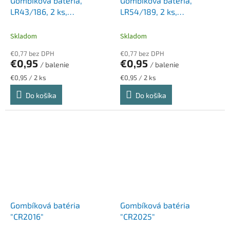
Gombíková batéria,
Gombíková batéria,
LR43/186, 2 ks,
LR54/189, 2 ks,
ENERGIZER
ENERGIZER
Skladom
Skladom
€0,77 bez DPH
€0,77 bez DPH
€0,95
€0,95
/ balenie
/ balenie
Jednotková
Jednotková
€0,95 / 2 ks
€0,95 / 2 ks
cena:
cena:
Do košíka
Do košíka
Gombíková batéria
Gombíková batéria
"CR2016"
"CR2025"