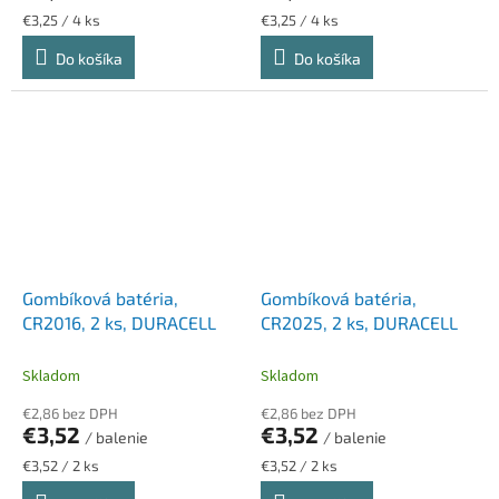
Jednotková
Jednotková
€3,25 / 4 ks
€3,25 / 4 ks
cena:
cena:
Do košíka
Do košíka
Gombíková batéria,
Gombíková batéria,
CR2016, 2 ks, DURACELL
CR2025, 2 ks, DURACELL
Skladom
Skladom
€2,86 bez DPH
€2,86 bez DPH
€3,52
€3,52
/ balenie
/ balenie
Jednotková
Jednotková
€3,52 / 2 ks
€3,52 / 2 ks
cena:
cena: