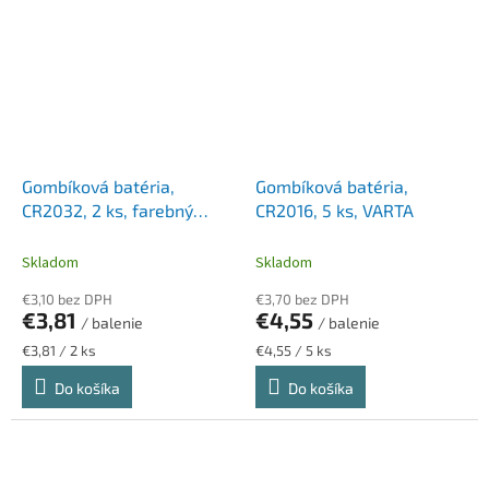
Gombíková batéria,
Gombíková batéria,
CR2032, 2 ks, farebný
CR2016, 5 ks, VARTA
indikátor, ENERGIZER
"Ultimate Lithium
Skladom
Skladom
Performance"
€3,10 bez DPH
€3,70 bez DPH
€3,81
€4,55
/ balenie
/ balenie
Jednotková
Jednotková
€3,81 / 2 ks
€4,55 / 5 ks
cena:
cena:
Do košíka
Do košíka