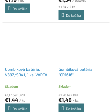
/ ks
/ balenie
Jednotková
€1,34 / 2 ks
Do košíka
cena:
Do košíka
Gombíková batéria,
Gombíková batéria
V392/SR41, 1 ks, VARTA
"CR1616"
Skladom
Skladom
€1,17 bez DPH
€1,20 bez DPH
€1,44
€1,48
/ ks
/ ks
Do košíka
Do košíka