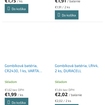
€1,75
€1,91
/ ks
/ balenie
Jednotková
€1,91 / 2 ks
Do košíka
cena:
Do košíka
Gombíková batéria,
Gombíková batéria, LR44,
CR2430, 1 ks, VARTA
2 ks, DURACELL
"Professional"
Skladom
Skladom
€1,62 bez DPH
€1,64 bez DPH
€1,99
€2,02
/ ks
/ balenie
Jednotková
€2,02 / 2 ks
Do košíka
cena: