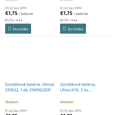
€1,42 bez DPH
€1,42 bez DPH
€1,75
€1,75
/ balenie
/ balenie
Jednotková
Jednotková
€1,75 / 4 ks
€1,75 / 4 ks
cena:
cena:
Do košíka
Do košíka
Gombíková batéria, lítiová,
Gombíková batéria,
CR1632, 1 db, ENERGIZER
LR44/A76, 2 ks,
ENERGIZER
Skladom
Skladom
€1,42 bez DPH
€1,55 bez DPH