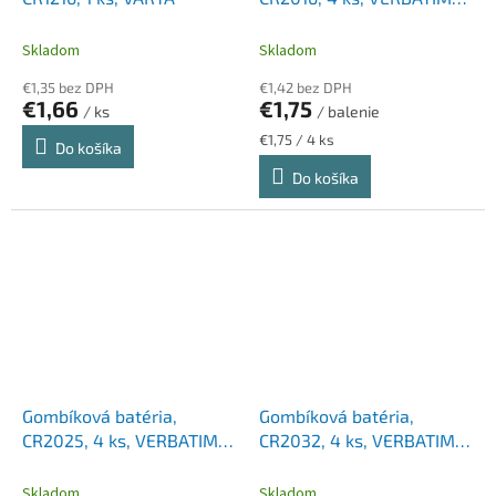
"Premium"
Skladom
Skladom
€1,35 bez DPH
€1,42 bez DPH
€1,66
€1,75
/ ks
/ balenie
Jednotková
€1,75 / 4 ks
Do košíka
cena:
Do košíka
Gombíková batéria,
Gombíková batéria,
CR2025, 4 ks, VERBATIM
CR2032, 4 ks, VERBATIM
"Premium"
"Premium"
Skladom
Skladom