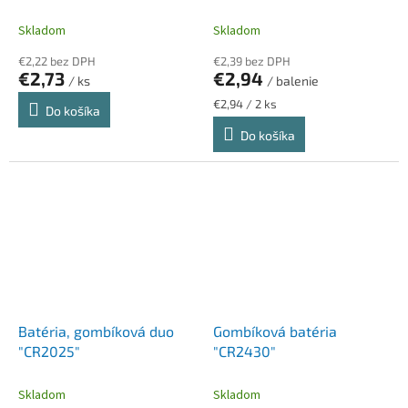
"Professional"
Skladom
Skladom
€2,22 bez DPH
€2,39 bez DPH
€2,73
€2,94
/ ks
/ balenie
Jednotková
€2,94 / 2 ks
Do košíka
cena:
Do košíka
Batéria, gombíková duo
Gombíková batéria
"CR2025"
"CR2430"
Skladom
Skladom