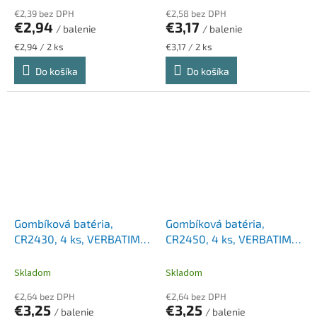
€2,39 bez DPH
€2,58 bez DPH
€2,94
€3,17
/ balenie
/ balenie
Jednotková
Jednotková
€2,94 / 2 ks
€3,17 / 2 ks
cena:
cena:
Do košíka
Do košíka
Gombíková batéria,
Gombíková batéria,
CR2430, 4 ks, VERBATIM
CR2450, 4 ks, VERBATIM
"Premium"
"Premium"
Skladom
Skladom
€2,64 bez DPH
€2,64 bez DPH
€3,25
€3,25
/ balenie
/ balenie