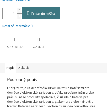
Možnosti doručenia
Pridať do košíka
Detailné informácie
OPÝTAŤ SA
ZDIEĽAŤ
Popis
Diskusia
Podrobný popis
Energizer® je už desaťročia lídrom na trhu s batériami pre
domáce elektronické zariadenia. Vďaka precíznej inžinierskej
práci sú naše produkty spoľahlivé, či už ide o batérie pre
domáce elektronické zariadenia, glukomery alebo najnovšie
hračky. Batérie Energizer® Electronics sú ideálnou voľbou pre