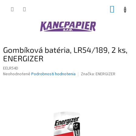
Prejsť
NÁKUP
na
obsah
KOŠÍK
Gombíková batéria, LR54/189, 2 ks,
ENERGIZER
EELR54D
Priemerné
Neohodnotené
Podrobnosti hodnotenia
Značka:
ENERGIZER
hodnotenie
produktu
je
0,0
z
5
hviezdičiek.