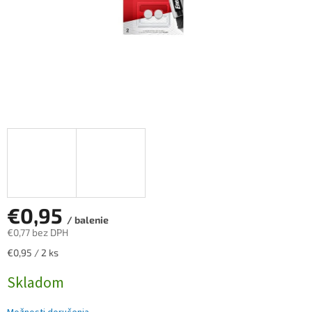
€0,95
/ balenie
€0,77 bez DPH
Jednotková
€0,95 / 2 ks
cena:
Skladom