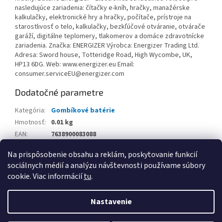
nasledujúce zariadenia: čítačky e-kníh, hračky, manažérske
kalkulačky, elektronické hry a hračky, počítače, prístroje na
starostlivosť o telo, kalkulačky, bezkľúčové otváranie, otvárače
garáží, digitálne teplomery, tlakomerov a domáce zdravotnícke
zariadenia. Značka: ENERGIZER Výrobca: Energizer Trading Ltd.
Adresa: Sword house, Totteridge Road, High Wycombe, UK,
HP13 6DG. Web: www.energizer.eu Email:
consumer.serviceEU@energizer.com
Dodatočné parametre
Kategória
:
Gombíkové batérie
Hmotnosť
:
0.01 kg
EAN
:
7638900083088
Balenie
:
Na prispôsobenie obsahu a reklám, poskytovanie funkcií
sociálnych médií a analýzu návštevnosti používame súbory
Z
cookie. Viac informácií
tu
.
á
Vytvoril Shoptet
p
Nastavenie
ä
t