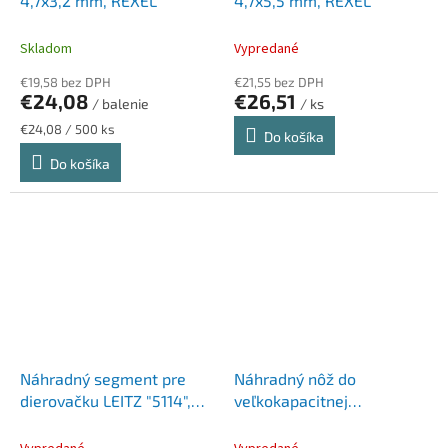
4,7x3,2 mm, REXEL
4,7x5,5 mm, REXEL
Skladom
Vypredané
€19,58 bez DPH
€21,55 bez DPH
€24,08
€26,51
/ balenie
/ ks
Jednotková
€24,08 / 500 ks
Do košíka
cena:
Do košíka
Náhradný segment pre
Náhradný nôž do
dierovačku LEITZ "5114",
veľkokapacitnej
LEITZ
dierovačky ECO P1100, 6
mm, RAPESCO