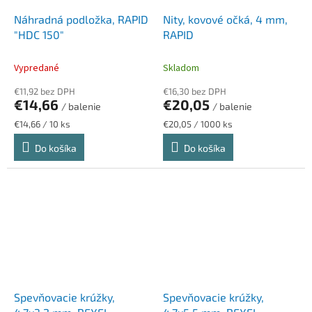
Náhradná podložka, RAPID
Nity, kovové očká, 4 mm,
"HDC 150"
RAPID
Vypredané
Skladom
€11,92 bez DPH
€16,30 bez DPH
€14,66
€20,05
/ balenie
/ balenie
Jednotková
Jednotková
€14,66 / 10 ks
€20,05 / 1000 ks
cena:
cena:
Do košíka
Do košíka
Spevňovacie krúžky,
Spevňovacie krúžky,