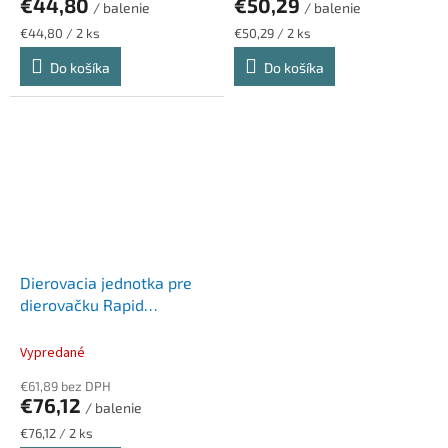
€44,80
€50,29
/ balenie
/ balenie
Jednotková
Jednotková
€44,80 / 2 ks
€50,29 / 2 ks
cena:
cena:
Do košíka
Do košíka
Dierovacia jednotka pre
dierovačku Rapid
"HDC150", RAPID
Vypredané
€61,89 bez DPH
€76,12
/ balenie
Jednotková
€76,12 / 2 ks