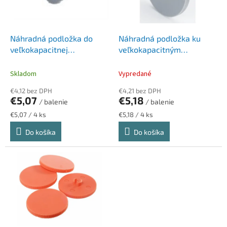
p
k
r
t
o
o
d
Náhradná podložka do
Náhradná podložka ku
v
u
veľkokapacitnej
veľkokapacitným
k
dierovačky P1100, P2200,
dierovačkám 2200, 4400
t
RAPESCO
a 2160, RAPESCO
Skladom
Vypredané
o
€4,12 bez DPH
€4,21 bez DPH
v
€5,07
€5,18
/ balenie
/ balenie
Jednotková
Jednotková
€5,07 / 4 ks
€5,18 / 4 ks
cena:
cena:
Do košíka
Do košíka