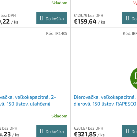
Skladom
V
 bez DPH
€129,79 bez DPH
Do košíka
Do
9,22
€159,64
/ ks
/ ks
Kód:
IR1405
Kód:
IR
Z
vačka, veľkokapacitná, 2-
Dierovačka, veľkokapacitná,
vá, 150 listov, uľahčené
dierová, 150 listov, RAPESCO
vanie, RAPESCO "ECO P2200",
"4400"
Skladom
2 bez DPH
€261,67 bez DPH
Do košíka
Do
4,23
€321,85
/ ks
/ ks