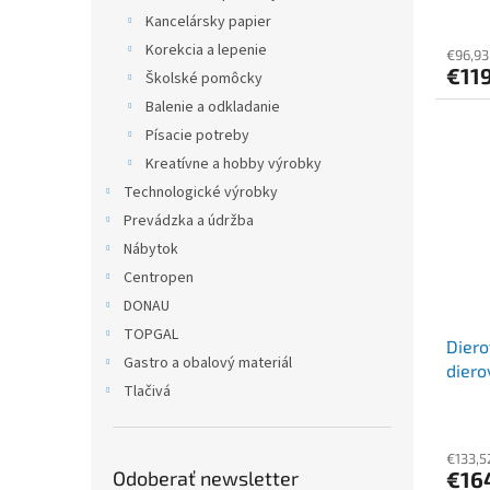
sivá
Kancelársky papier
Korekcia a lepenie
€96,93
€11
Školské pomôcky
Balenie a odkladanie
Písacie potreby
Kreatívne a hobby výrobky
Technologické výrobky
Prevádzka a údržba
Nábytok
Centropen
DONAU
TOPGAL
Diero
Gastro a obalový materiál
diero
Tlačivá
diero
biela
€133,5
Odoberať newsletter
€16