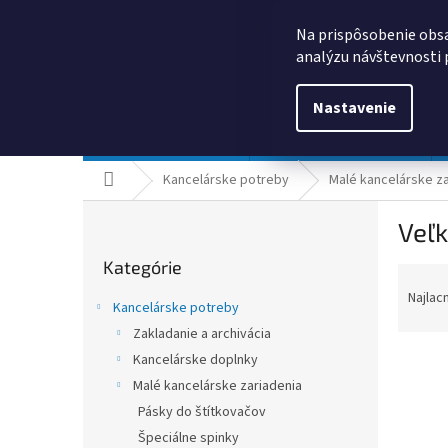
Prejsť
0385325635
obchod@kancpapier.sk
na
Na prispôsobenie obsa
obsah
analýzu návštevnosti 
Nastavenie
Kancelárske potreby
Technologické výrobky
Domov
Kancelárske potreby
Malé kancelárske za
B
Veľ
o
Preskočiť
č
Kategórie
kategórie
R
n
a
ý
Najlac
Kancelárske potreby
d
p
Zakladanie a archivácia
e
a
n
Kancelárske doplnky
n
i
e
Malé kancelárske zariadenia
e
l
Pásky do štítkovačov
V
p
ý
Špeciálne spinky