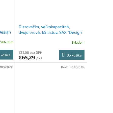
Dierovačka, veľkokapacitná,
"Design
dvojdierová, 65 listov, SAX "Design
618", modrá
Skladom
Skladom
€53,08 bez DPH
 košíka
Do košíka
€65,29
/ ks
20922603
Kód:
E51800184