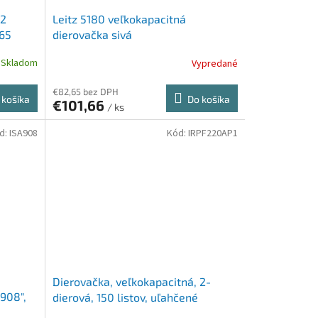
 2
Leitz 5180 veľkokapacitná
C65
dierovačka sivá
vá
Skladom
Vypredané
€82,65 bez DPH
 košíka
Do košíka
€101,66
/ ks
d:
ISA908
Kód:
IRPF220AP1
Dierovačka, veľkokapacitná, 2-
"908",
dierová, 150 listov, uľahčené
dierovanie, RAPESCO "ECO 2200",