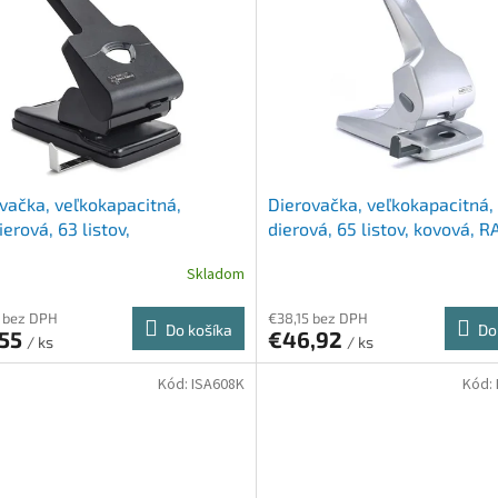
vačka, veľkokapacitná,
Dierovačka, veľkokapacitná,
ierová, 63 listov,
dierová, 65 listov, kovová, 
akteriálna, RAPESCO "865-P2",
"Zero 65", strieborná
Skladom
a
 bez DPH
€38,15 bez DPH
Do košíka
Do
,55
€46,92
/ ks
/ ks
Kód:
ISA608K
Kód: