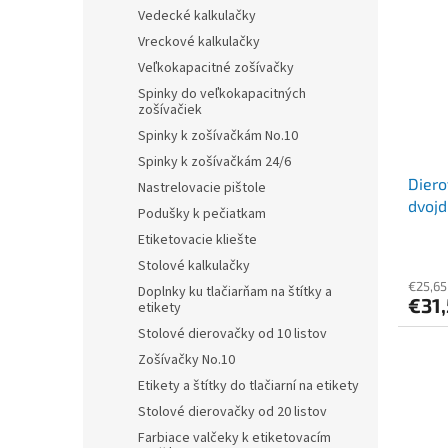
r
p
Vedecké kalkulačky
o
i
Vreckové kalkulačky
d
s
u
Veľkokapacitné zošívačky
p
k
Spinky do veľkokapacitných
r
t
zošívačiek
o
o
Spinky k zošívačkám No.10
d
v
Spinky k zošívačkám 24/6
u
Diero
k
Nastrelovacie pištole
dvojd
t
Podušky k pečiatkam
antib
o
Etiketovacie kliešte
čiern
v
Stolové kalkulačky
€25,65
Doplnky ku tlačiarňam na štítky a
€31
etikety
Stolové dierovačky od 10 listov
Zošívačky No.10
Etikety a štítky do tlačiarní na etikety
Stolové dierovačky od 20 listov
Farbiace valčeky k etiketovacím