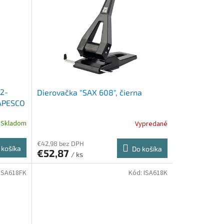
 2-
Dierovačka "SAX 608", čierna
RAPESCO
Skladom
Vypredané
€42,98 bez DPH
 košíka
Do košíka
€52,87
/ ks
ISA618FK
Kód:
ISA618K