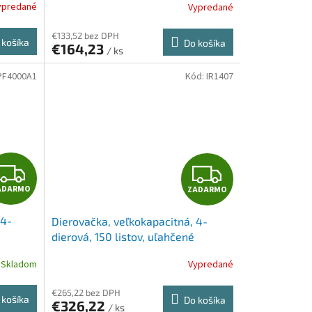
ypredané
Vypredané
sivá
€133,52 bez DPH
 košíka
Do košíka
€164,23
/ ks
PF4000A1
Kód:
IR1407
Z
Z
ADARMO
ZADARMO
A
A
 4-
Dierovačka, veľkokapacitná, 4-
D
D
dierová, 150 listov, uľahčené
dierovanie, RAPESCO "ECO P4400",
A
A
Skladom
Vypredané
biela
R
R
€265,22 bez DPH
 košíka
Do košíka
€326,22
/ ks