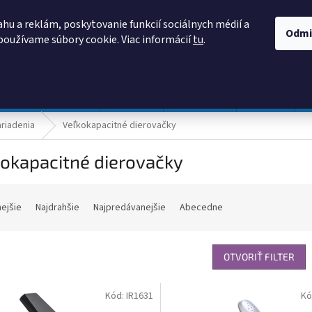
AKO NAKUPOVAŤ
OBCHODNÉ PODMIENKY
PODMIENKY OCHRANY
hu a reklám, poskytovanie funkcií sociálnych médií a
Odmi
používame súbory cookie. Viac informácií
tu
.
HĽADAŤ
Prevádzka a údržba
Nábytok
Centropen
DONAU
riadenia
Veľkokapacitné dierovačky
kokapacitné dierovačky
nejšie
Najdrahšie
Najpredávanejšie
Abecedne
OTVORIŤ FILTER
Kód:
IR1631
Kó