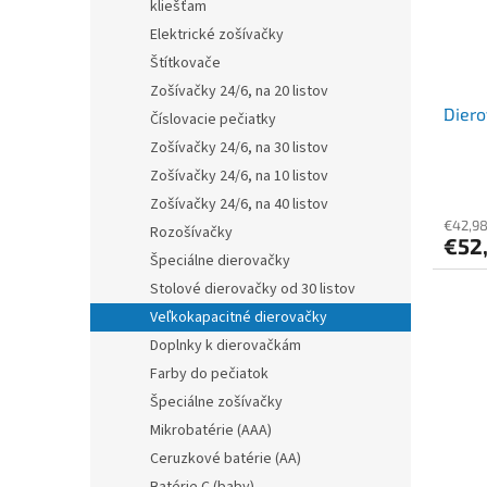
kliešťam
Elektrické zošívačky
Štítkovače
Zošívačky 24/6, na 20 listov
Diero
Číslovacie pečiatky
Zošívačky 24/6, na 30 listov
Zošívačky 24/6, na 10 listov
Zošívačky 24/6, na 40 listov
€42,9
Rozošívačky
€52
Špeciálne dierovačky
Stolové dierovačky od 30 listov
Veľkokapacitné dierovačky
Doplnky k dierovačkám
Farby do pečiatok
Špeciálne zošívačky
Mikrobatérie (AAA)
Ceruzkové batérie (AA)