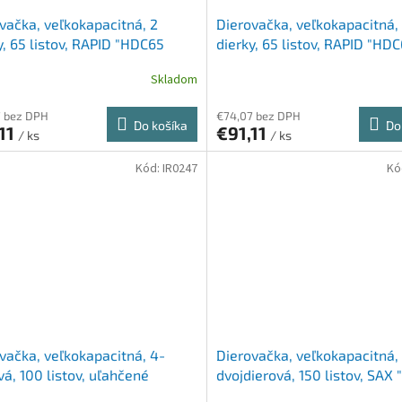
vačka, veľkokapacitná, 2
Dierovačka, veľkokapacitná,
y, 65 listov, RAPID "HDC65
dierky, 65 listov, RAPID "HD
on", čierna
Fashion", strieborná/oranžo
Skladom
7 bez DPH
€74,07 bez DPH
Do košíka
Do
11
€91,11
/ ks
/ ks
Kód:
IR0247
Kó
vačka, veľkokapacitná, 4-
Dierovačka, veľkokapacitná,
vá, 100 listov, uľahčené
dvojdierová, 150 listov, SAX 
vanie, RAPESCO "ECO P1100",
čierna