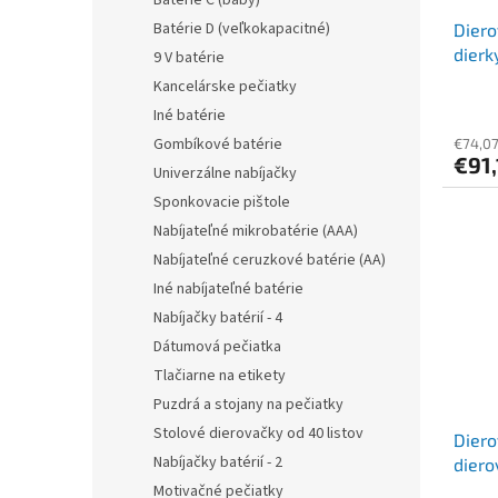
Batérie C (baby)
Batérie D (veľkokapacitné)
Diero
dierk
9 V batérie
Fashi
Kancelárske pečiatky
Iné batérie
Gombíkové batérie
€74,0
€91,
Univerzálne nabíjačky
Sponkovacie pištole
Nabíjateľné mikrobatérie (AAA)
Nabíjateľné ceruzkové batérie (AA)
Iné nabíjateľné batérie
Nabíjačky batérií - 4
Dátumová pečiatka
Tlačiarne na etikety
Puzdrá a stojany na pečiatky
Stolové dierovačky od 40 listov
Diero
Nabíjačky batérií - 2
diero
diero
Motivačné pečiatky