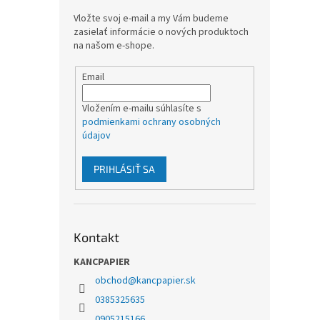
Vložte svoj e-mail a my Vám budeme
zasielať informácie o nových produktoch
na našom e-shope.
Email
Vložením e-mailu súhlasíte s
podmienkami ochrany osobných
údajov
PRIHLÁSIŤ SA
Kontakt
KANCPAPIER
obchod
@
kancpapier.sk
0385325635
0905215166