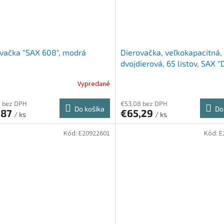
vačka "SAX 608", modrá
Dierovačka, veľkokapacitná,
dvojdierová, 65 listov, SAX 
618", čierna
Vypredané
8 bez DPH
€53,08 bez DPH
Do košíka
Do
,87
€65,29
/ ks
/ ks
Kód:
E20922601
Kód:
E