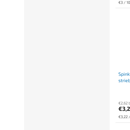
Jednot
€3 / 1
cena:
Spink
strie
€2,62 
€3,
Jednot
€3,22 
cena: