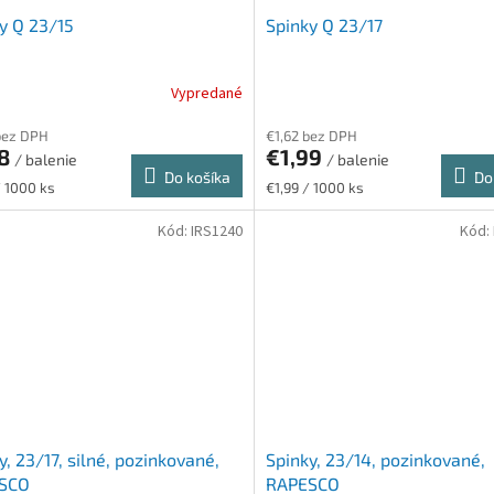
y Q 23/15
Spinky Q 23/17
Vypredané
bez DPH
€1,62 bez DPH
78
€1,99
/ balenie
/ balenie
Do košíka
Do
ková
Jednotková
/ 1000 ks
€1,99 / 1000 ks
cena:
Kód:
IRS1240
Kód:
y, 23/17, silné, pozinkované,
Spinky, 23/14, pozinkované,
SCO
RAPESCO