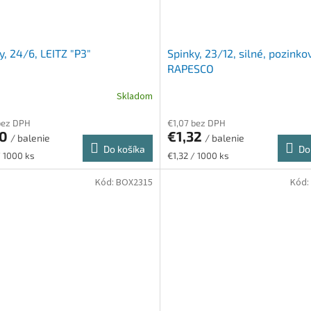
y, 24/6, LEITZ "P3"
Spinky, 23/12, silné, pozinko
RAPESCO
Skladom
bez DPH
€1,07 bez DPH
30
€1,32
/ balenie
/ balenie
Do košíka
Do
ková
Jednotková
/ 1000 ks
€1,32 / 1000 ks
cena:
Kód:
BOX2315
Kód: