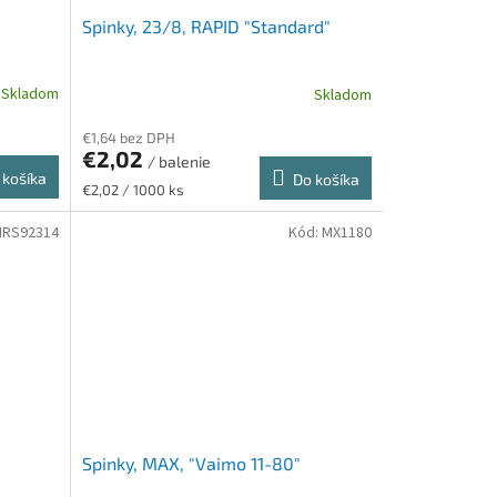
Spinky, 23/8, RAPID "Standard"
Skladom
Skladom
€1,64 bez DPH
€2,02
/ balenie
 košíka
Do košíka
Jednotková
€2,02 / 1000 ks
cena:
IRS92314
Kód:
MX1180
Spinky, MAX, "Vaimo 11-80"