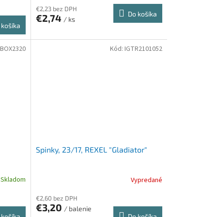
€2,23 bez DPH
Do košíka
€2,74
/ ks
 košíka
BOX2320
Kód:
IGTR2101052
Spinky, 23/17, REXEL "Gladiator"
Skladom
Vypredané
€2,60 bez DPH
€3,20
/ balenie
 košíka
Do košíka