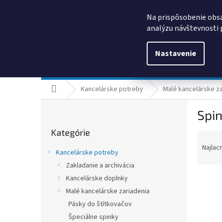
Prejsť
0385325635
obchod@kancpapier.sk
na
Na prispôsobenie obsa
obsah
analýzu návštevnosti 
Nastavenie
Kancelárske potreby
Technologické výrobky
Domov
Kancelárske potreby
Malé kancelárske za
B
Spin
o
Preskočiť
č
Kategórie
kategórie
R
n
a
ý
Najlac
Kancelárske potreby
d
p
Zakladanie a archivácia
e
a
n
Kancelárske doplnky
n
i
e
Malé kancelárske zariadenia
e
l
Pásky do štítkovačov
V
p
ý
Špeciálne spinky