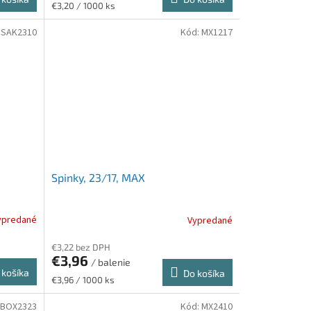
Jednotková
€3,20 / 1000 ks
cena:
ISAK2310
Kód:
MX1217
Spinky, 23/17, MAX
ypredané
Vypredané
€3,22 bez DPH
€3,96
/ balenie
 košíka
Do košíka
Jednotková
€3,96 / 1000 ks
cena:
BOX2323
Kód:
MX2410