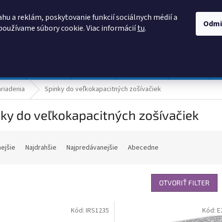
AKO NAKUPOVAŤ
OBCHODNÉ PODMIENKY
PODMIENKY OCHRANY
hu a reklám, poskytovanie funkcií sociálnych médií a
Odmi
používame súbory cookie. Viac informácií
tu
.
HĽADAŤ
Prevádzka a údržba
Nábytok
Centropen
DONAU
riadenia
Spinky do veľkokapacitných zošívačiek
ky do veľkokapacitných zošívačiek
nejšie
Najdrahšie
Najpredávanejšie
Abecedne
OTVORIŤ FILTER
Kód:
IRS1235
Kód:
E