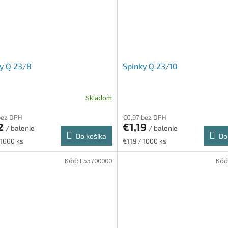
y Q 23/8
Spinky Q 23/10
Skladom
bez DPH
€0,97 bez DPH
12
€1,19
/ balenie
/ balenie
Do košíka
Do
ková
Jednotková
/ 1000 ks
€1,19 / 1000 ks
cena:
Kód:
E55700000
Kód