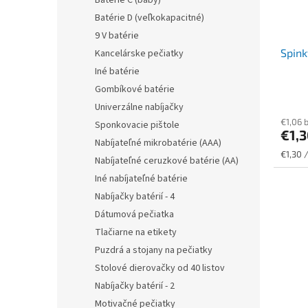
Batérie C (baby)
Batérie D (veľkokapacitné)
9 V batérie
Spink
Kancelárske pečiatky
Iné batérie
Gombíkové batérie
Univerzálne nabíjačky
€1,06 
Sponkovacie pištole
€1,
Nabíjateľné mikrobatérie (AAA)
Jednot
€1,30 
Nabíjateľné ceruzkové batérie (AA)
cena:
Iné nabíjateľné batérie
Nabíjačky batérií - 4
Dátumová pečiatka
Tlačiarne na etikety
Puzdrá a stojany na pečiatky
Stolové dierovačky od 40 listov
Nabíjačky batérií - 2
Motivačné pečiatky