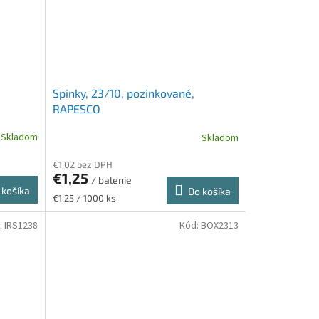
Spinky, 23/10, pozinkované,
RAPESCO
Skladom
Skladom
€1,02 bez DPH
€1,25
/ balenie
 košíka
Do košíka
Jednotková
€1,25 / 1000 ks
cena:
:
IRS1238
Kód:
BOX2313