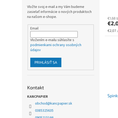
Vložte svoj e-mail a my Vám budeme
zasielať informácie o nových produktoch
na našom e-shope.
€1,68 
€2,
Email
Jednot
€2,07 
cena:
Vložením e-mailu súhlasíte s
podmienkami ochrany osobných
údajov
PRIHLÁSIŤ SA
Kontakt
Spink
KANCPAPIER
obchod
@
kancpapier.sk
0385325635
0905215166