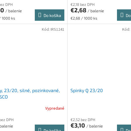
bez DPH
€2,18 bez DPH
30
€2,68
/ balenie
/ balenie
Do košíka
Do
ková
Jednotková
/ 1000 ks
€2,68 / 1000 ks
cena:
Kód:
IRS1241
Kód:
y, 23/20, silné, pozinkované,
Spinky Q 23/20
SCO
Vypredané
 bez DPH
€2,52 bez DPH
€3,10
 balenie
/ balenie
Do košíka
Do