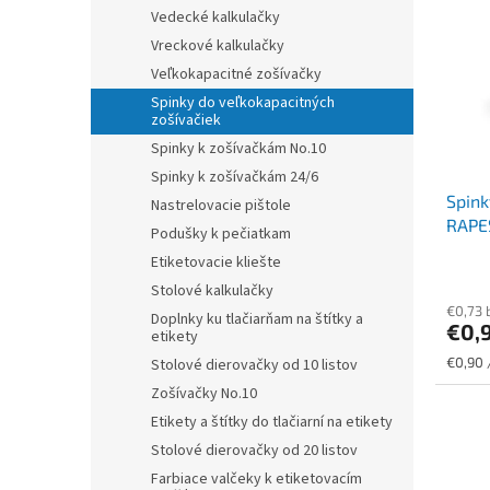
r
p
Vedecké kalkulačky
o
i
Vreckové kalkulačky
d
s
u
Veľkokapacitné zošívačky
p
k
Spinky do veľkokapacitných
r
t
zošívačiek
o
o
Spinky k zošívačkám No.10
d
v
Spinky k zošívačkám 24/6
u
Spink
k
Nastrelovacie pištole
RAPE
t
Podušky k pečiatkam
o
Etiketovacie kliešte
v
Stolové kalkulačky
€0,73 
Doplnky ku tlačiarňam na štítky a
€0,
etikety
Jednot
€0,90 
Stolové dierovačky od 10 listov
cena:
Zošívačky No.10
Etikety a štítky do tlačiarní na etikety
Stolové dierovačky od 20 listov
Farbiace valčeky k etiketovacím