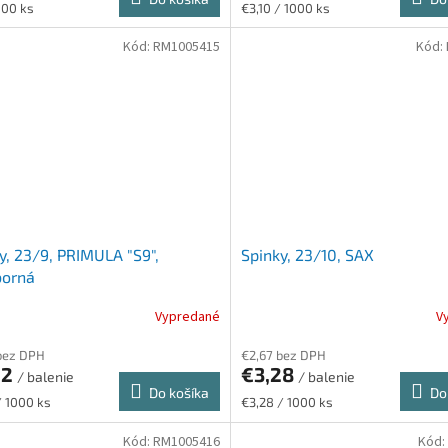
ková
Jednotková
000 ks
€3,10 / 1000 ks
cena:
Kód:
RM1005415
Kód:
y, 23/9, PRIMULA "S9",
Spinky, 23/10, SAX
borná
Vypredané
V
bez DPH
€2,67 bez DPH
22
€3,28
/ balenie
/ balenie
Do košíka
Do
ková
Jednotková
/ 1000 ks
€3,28 / 1000 ks
cena:
Kód:
RM1005416
Kód: