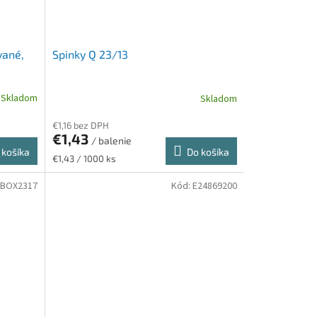
vané,
Spinky Q 23/13
Skladom
Skladom
€1,16 bez DPH
€1,43
/ balenie
 košíka
Do košíka
Jednotková
€1,43 / 1000 ks
cena:
BOX2317
Kód:
E24869200