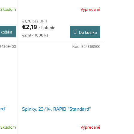
Skladom
Vypredané
€1,78 bez DPH
€2,19
/ balenie
 košíka
Do košíka
Jednotková
€2,19 / 1000 ks
cena:
24869400
Kód:
E24869500
rd"
Spinky, 23/14, RAPID "Standard"
Skladom
Vypredané