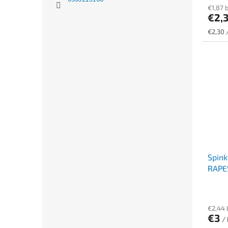
€1,87 
€2,
Jednot
€2,30 
cena:
Spink
RAPE
€2,44
€3
/