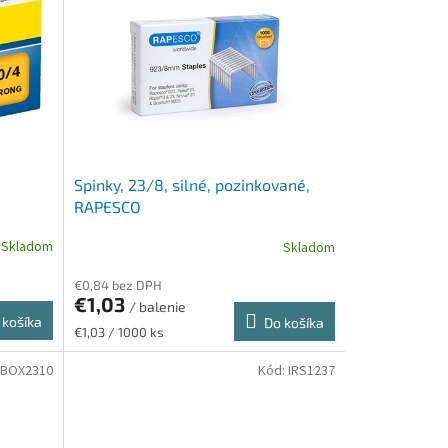
Spinky, 23/8, silné, pozinkované,
RAPESCO
Skladom
Skladom
€0,84 bez DPH
€1,03
/ balenie
 košíka
Do košíka
Jednotková
€1,03 / 1000 ks
cena:
BOX2310
Kód:
IRS1237