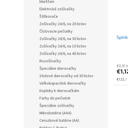
kliešťam
Elektrické zošívačky
Štítkovače
Zošívačky 24/6, na 20 listov
Číslovacie pečiatky
Spink
Zošívačky 24/6, na 30 listov
Zošívačky 24/6, na 10 listov
Zošívačky 24/6, na 40 listov
Rozošívačky
€0,91 
Špeciálne dierovačky
€1,
Stolové dierovačky od 30 listov
Jednot
€1,12 
Veľkokapacitné dierovačky
cena:
Doplnky k dierovačkám
Farby do pečiatok
Špeciálne zošívačky
Mikrobatérie (AAA)
Ceruzkové batérie (AA)