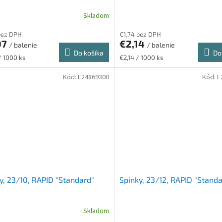
Skladom
bez DPH
€1,74 bez DPH
07
€2,14
/ balenie
/ balenie
Do košíka
Do
ková
Jednotková
/ 1000 ks
€2,14 / 1000 ks
cena:
Kód:
E24869300
Kód:
E
y, 23/10, RAPID "Standard"
Spinky, 23/12, RAPID "Standa
Skladom