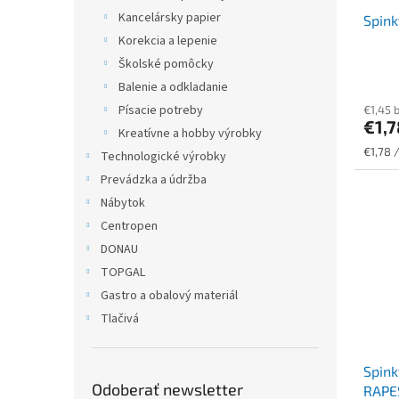
Kancelársky papier
Spink
Korekcia a lepenie
Školské pomôcky
Balenie a odkladanie
Písacie potreby
€1,45 
€1,
Kreatívne a hobby výrobky
Jednot
€1,78 
Technologické výrobky
cena:
Prevádzka a údržba
Nábytok
Centropen
DONAU
TOPGAL
Gastro a obalový materiál
Tlačivá
Spink
Odoberať newsletter
RAPE