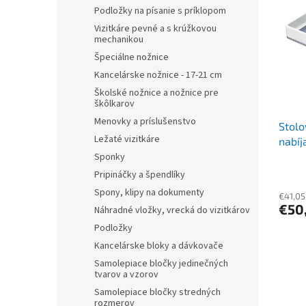
r
p
Podložky na písanie s príklopom
o
i
Vizitkáre pevné a s krúžkovou
d
s
mechanikou
u
p
Špeciálne nožnice
k
r
t
Kancelárske nožnice - 17-21 cm
o
o
Školské nožnice a nožnice pre
d
škôlkarov
v
u
Menovky a príslušenstvo
Stolo
k
Ležaté vizitkáre
nabíj
t
o
Sponky
v
Pripináčky a špendlíky
Spony, klipy na dokumenty
€41,05
€50
Náhradné vložky, vrecká do vizitkárov
Podložky
Kancelárske bloky a dávkovače
Samolepiace bločky jedinečných
tvarov a vzorov
Samolepiace bločky stredných
rozmerov