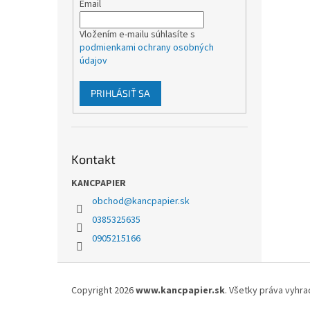
Email
Vložením e-mailu súhlasíte s
podmienkami ochrany osobných
údajov
PRIHLÁSIŤ SA
Kontakt
KANCPAPIER
obchod
@
kancpapier.sk
0385325635
0905215166
Z
á
Copyright 2026
www.kancpapier.sk
. Všetky práva vyhr
p