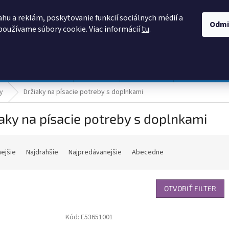
AKO NAKUPOVAŤ
OBCHODNÉ PODMIENKY
PODMIENKY OCHRANY
hu a reklám, poskytovanie funkcií sociálnych médií a
Odmi
používame súbory cookie. Viac informácií
tu
.
HĽADAŤ
Prevádzka a údržba
Nábytok
Centropen
DONAU
y
Držiaky na písacie potreby s doplnkami
aky na písacie potreby s doplnkami
nejšie
Najdrahšie
Najpredávanejšie
Abecedne
OTVORIŤ FILTER
Kód:
E53651001