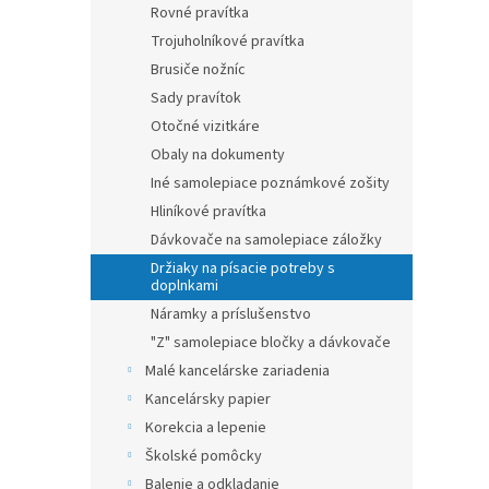
Rovné pravítka
Trojuholníkové pravítka
Brusiče nožníc
Sady pravítok
Otočné vizitkáre
Obaly na dokumenty
Iné samolepiace poznámkové zošity
Hliníkové pravítka
Dávkovače na samolepiace záložky
Držiaky na písacie potreby s
doplnkami
Náramky a príslušenstvo
"Z" samolepiace bločky a dávkovače
Malé kancelárske zariadenia
Kancelársky papier
Korekcia a lepenie
Školské pomôcky
Balenie a odkladanie