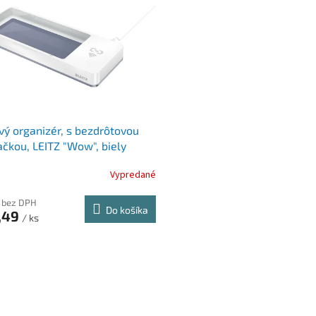
vý organizér, s bezdrôtovou
ačkou, LEITZ "Wow", biely
Vypredané
 bez DPH
Do košíka
,49
/ ks
O
v
l
á
d
a