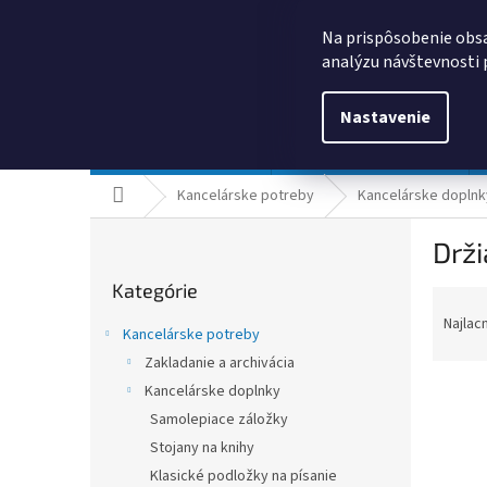
Prejsť
0385325635
obchod@kancpapier.sk
na
Na prispôsobenie obsa
obsah
analýzu návštevnosti 
Nastavenie
Kancelárske potreby
Technologické výrobky
Domov
Kancelárske potreby
Kancelárske doplnk
B
Drži
o
Preskočiť
č
Kategórie
kategórie
R
n
a
ý
Najlac
Kancelárske potreby
d
p
Zakladanie a archivácia
e
a
n
Kancelárske doplnky
n
i
e
Samolepiace záložky
e
l
Stojany na knihy
V
p
ý
Klasické podložky na písanie