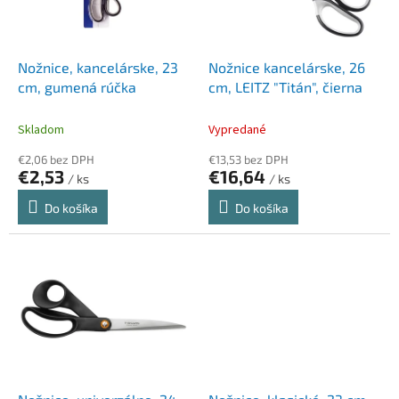
p
k
r
t
o
o
d
Nožnice, kancelárske, 23
Nožnice kancelárske, 26
v
u
cm, gumená rúčka
cm, LEITZ "Titán", čierna
k
t
Skladom
Vypredané
o
€2,06 bez DPH
€13,53 bez DPH
v
€2,53
€16,64
/ ks
/ ks
Do košíka
Do košíka