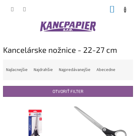
Prejsť
NÁKUP
na
obsah
KOŠÍK
Kancelárske nožnice - 22-27 cm
R
a
Najlacnejšie
Najdrahšie
Najpredávanejšie
Abecedne
d
e
n
OTVORIŤ FILTER
i
e
V
p
ý
r
p
o
i
d
s
u