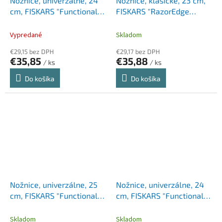
Nožnice, univerzálne, 24
Nožnice, klasické, 23 cm,
cm, FISKARS "Functional
FISKARS "RazorEdge
Form", čierne
Softgrip", oranžová-biela
Vypredané
Skladom
€29,15 bez DPH
€29,17 bez DPH
€35,85
€35,88
/ ks
/ ks
Do košíka
Do košíka
Nožnice, univerzálne, 25
Nožnice, univerzálne, 24
cm, FISKARS "Functional
cm, FISKARS "Functional
Form Renew", čierna
Form", biele
Skladom
Skladom