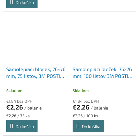
Do košíka
Samolepiaci bloček, 76×76
Samolepiaci bloček, 76x76
mm, 75 listov, 3M POSTIT
mm, 100 listov 3M POSTIT,
"Super Sticky", mix
žltý
Skladom
Skladom
€1,84 bez DPH
€1,84 bez DPH
€2,26
€2,26
/ balenie
/ balenie
Jednotková
Jednotková
€2,26 / 75 ks
€2,26 / 100 ks
cena:
cena:
Do košíka
Do košíka