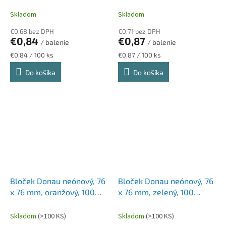
STICK N "Kraft Notes",
STICK N, pastelové farby
hnedá
Skladom
Skladom
€0,68 bez DPH
€0,71 bez DPH
€0,84
€0,87
/ balenie
/ balenie
Jednotková
Jednotková
€0,84 / 100 ks
€0,87 / 100 ks
cena:
cena:
Do košíka
Do košíka
Bloček Donau neónový, 76
Bloček Donau neónový, 76
x 76 mm, oranžový, 100
x 76 mm, zelený, 100
lístkov
lístkov
Skladom
(>100 KS)
Skladom
(>100 KS)