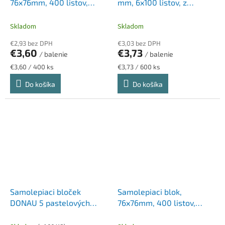
76x76mm, 400 listov,
mm, 6x100 listov, z
STICK N, pastelové dúhové
recyklovaného papiera,
farby
VICTORIA OFFICE, mix
Skladom
Skladom
€2,93 bez DPH
€3,03 bez DPH
€3,60
€3,73
/ balenie
/ balenie
Jednotková
Jednotková
€3,60 / 400 ks
€3,73 / 600 ks
cena:
cena:
Do košíka
Do košíka
Samolepiaci bloček
Samolepiaci blok,
DONAU 5 pastelových
76x76mm, 400 listov,
farieb 76x76mm 450l
STICK N, dúhové neónové
farby