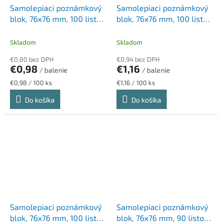
Samolepiaci poznámkový
Samolepiaci poznámkový
blok, 76x76 mm, 100 listov,
blok, 76x76 mm, 100 listov,
STICK N „360°, zelená
STICK N "Magic Pad",
pastelové farby
Skladom
Skladom
€0,80 bez DPH
€0,94 bez DPH
€0,98
€1,16
/ balenie
/ balenie
Jednotková
Jednotková
€0,98 / 100 ks
€1,16 / 100 ks
cena:
cena:
Do košíka
Do košíka
Samolepiaci poznámkový
Samolepiaci poznámkový
blok, 76x76 mm, 100 listov,
blok, 76x76 mm, 90 listov,