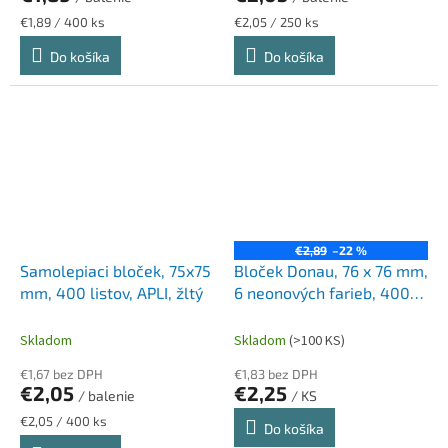
Jednotková
Jednotková
€1,89 / 400 ks
€2,05 / 250 ks
cena:
cena:
Do košíka
Do košíka
€2,89
–22 %
Samolepiaci bloček, 75x75
Bloček Donau, 76 x 76 mm,
mm, 400 listov, APLI, žltý
6 neonových farieb, 400
lístkov
Skladom
Skladom
(>100 KS)
€1,67 bez DPH
€1,83 bez DPH
€2,05
€2,25
/ balenie
/ KS
Jednotková
€2,05 / 400 ks
Do košíka
cena: