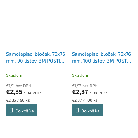
Samolepiaci bloček, 76x76
Samolepiaci bloček, 76x76
mm, 90 listov, 3M POSTIT
mm, 100 listov, 3M POSTIT,
"Super Sticky", žltý
žltá
Skladom
Skladom
€1,91 bez DPH
€1,93 bez DPH
€2,35
€2,37
/ balenie
/ balenie
Jednotková
Jednotková
€2,35 / 90 ks
€2,37 / 100 ks
cena:
cena:
Do košíka
Do košíka