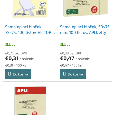
d
s
u
p
k
r
t
o
o
d
Samolepiaci bloček,
Samolepiaci bloček, 50x75
v
u
75x75, 100 listov, VICTORIA
mm, 100 listov, APLI, žltý
k
OFFICE, žltý
t
Skladom
Skladom
o
€0,25 bez DPH
€0,38 bez DPH
v
€0,31
€0,47
/ balenie
/ balenie
Jednotková
Jednotková
€0,31 / 100 ks
€0,47 / 100 ks
cena:
cena:
Do košíka
Do košíka