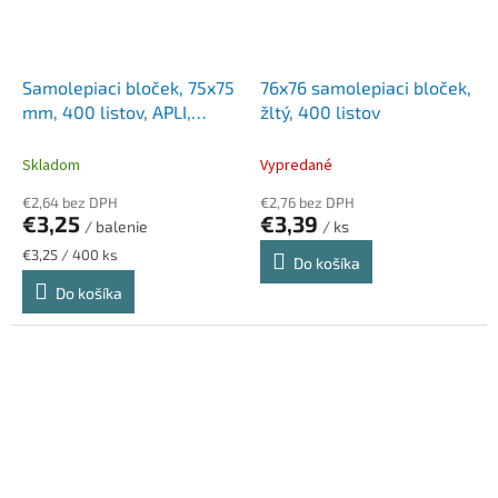
Samolepiaci bloček, 75x75
76x76 samolepiaci bloček,
mm, 400 listov, APLI,
žltý, 400 listov
pastelový
Skladom
Vypredané
€2,64 bez DPH
€2,76 bez DPH
€3,25
€3,39
/ balenie
/ ks
Jednotková
€3,25 / 400 ks
Do košíka
cena:
Do košíka