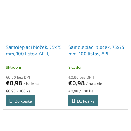
Samolepiaci bloček, 75x75
Samolepiaci bloček, 75x75
mm, 100 listov, APLI,
mm, 100 listov, APLI,
neónový ružový
neónový zelený
Skladom
Skladom
€0,80 bez DPH
€0,80 bez DPH
€0,98
€0,98
/ balenie
/ balenie
Jednotková
Jednotková
€0,98 / 100 ks
€0,98 / 100 ks
cena:
cena:
Do košíka
Do košíka