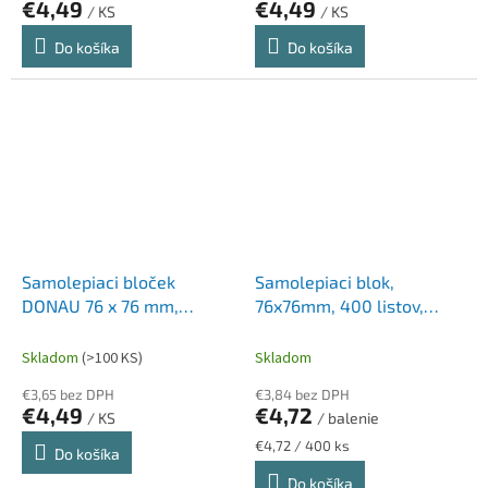
€4,49
€4,49
/ KS
/ KS
Do košíka
Do košíka
Samolepiaci bloček
Samolepiaci blok,
DONAU 76 x 76 mm,
76x76mm, 400 listov,
neónová zelená, 400
STICK N, neónová žltá
lístkov
Skladom
(>100 KS)
Skladom
€3,65 bez DPH
€3,84 bez DPH
€4,49
€4,72
/ KS
/ balenie
Jednotková
€4,72 / 400 ks
Do košíka
cena:
Do košíka