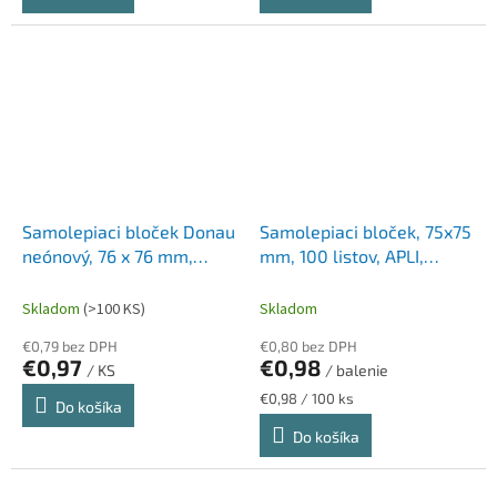
Samolepiaci bloček Donau
Samolepiaci bloček, 75x75
neónový, 76 x 76 mm,
mm, 100 listov, APLI,
ružový, 100 lístkov
neónový oranžový
Skladom
(>100 KS)
Skladom
€0,79 bez DPH
€0,80 bez DPH
€0,97
€0,98
/ KS
/ balenie
Jednotková
€0,98 / 100 ks
Do košíka
cena:
Do košíka