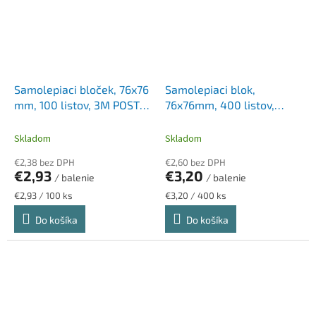
Samolepiaci bloček, 76x76
Samolepiaci blok,
mm, 100 listov, 3M POSTIT,
76x76mm, 400 listov,
rôzne farby
STICK N, pastelová žltá
Skladom
Skladom
€2,38 bez DPH
€2,60 bez DPH
€2,93
€3,20
/ balenie
/ balenie
Jednotková
Jednotková
€2,93 / 100 ks
€3,20 / 400 ks
cena:
cena:
Do košíka
Do košíka