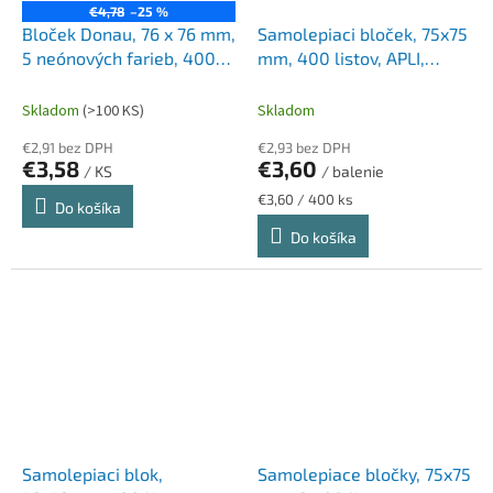
€4,78
–25 %
Bloček Donau, 76 x 76 mm,
Samolepiaci bloček, 75x75
5 neónových farieb, 400
mm, 400 listov, APLI,
lístkov
neónový
Skladom
(>100 KS)
Skladom
€2,91 bez DPH
€2,93 bez DPH
€3,58
€3,60
/ KS
/ balenie
Jednotková
€3,60 / 400 ks
Do košíka
cena:
Do košíka
Samolepiaci blok,
Samolepiace bločky, 75x75