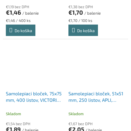
€1,19 bez DPH
€1,38 bez DPH
€1,46
€1,70
/ balenie
/ balenie
Jednotková
Jednotková
€1,46 / 400 ks
€1,70 / 100 ks
cena:
cena:
Do košíka
Do košíka
Samolepiaci bloček, 75x75
Samolepiaci bloček, 51x51
mm, 400 listov, VICTORIA
mm, 250 listov, APLI,
OFFICE, neónový
neónový
Skladom
Skladom
€1,54 bez DPH
€1,67 bez DPH
€1,89
€2,05
/ balenie
/ balenie