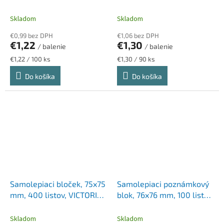
STICK N, neónové farby
STICK N "Extra Sticky",
neónová žltá
Skladom
Skladom
€0,99 bez DPH
€1,06 bez DPH
€1,22
€1,30
/ balenie
/ balenie
Jednotková
Jednotková
€1,22 / 100 ks
€1,30 / 90 ks
cena:
cena:
Do košíka
Do košíka
Samolepiaci bloček, 75x75
Samolepiaci poznámkový
mm, 400 listov, VICTORIA
blok, 76x76 mm, 100 listov,
OFFICE, pastelový
STICK N "Magic Pad",
neónové farby
Skladom
Skladom