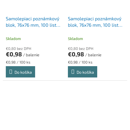
Samolepiaci poznámkový
Samolepiaci poznámkový
blok, 76x76 mm, 100 listov,
blok, 76x76 mm, 100 listov,
STICK N „360°, oranžová
STICK N „360°, ružová
Skladom
Skladom
€0,80 bez DPH
€0,80 bez DPH
€0,98
€0,98
/ balenie
/ balenie
Jednotková
Jednotková
€0,98 / 100 ks
€0,98 / 100 ks
cena:
cena:
Do košíka
Do košíka