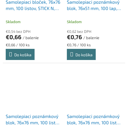
Samolepiaci bloček, 76x76
Samolepiaci poznámkový
mm, 100 listov, STICK N,
blok, 76x51 mm, 100 lap,
pastelovo žltá
STICK N "Kraft Notes",
hnedá
Skladom
Skladom
€0,54 bez DPH
€0,62 bez DPH
€0,66
€0,76
/ balenie
/ balenie
Jednotková
Jednotková
€0,66 / 100 ks
€0,76 / 100 ks
cena:
cena:
Do košíka
Do košíka
Samolepiaci poznámkový
Samolepiaci poznámkový
blok, 76x76 mm, 100 listov,
blok, 76x76 mm, 100 listov,