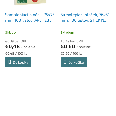
Samolepiaci bloček, 75x75
Samolepiaci bloček, 76x51
mm, 100 listov, APLI, žltý
mm, 100 listov, STICK N,
pastelová žltá
Skladom
Skladom
€0,39 bez DPH
€0,49 bez DPH
€0,48
€0,60
/ balenie
/ balenie
Jednotková
Jednotková
€0,48 / 100 ks
€0,60 / 100 ks
cena:
cena:
Do košíka
Do košíka