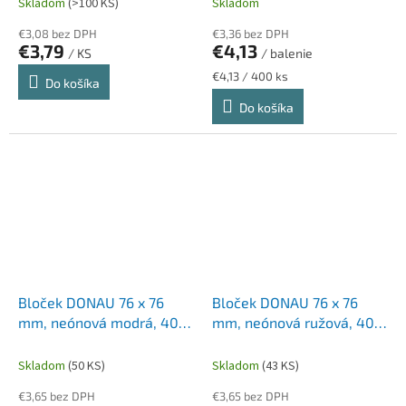
Skladom
(>100 KS)
Skladom
€3,08 bez DPH
€3,36 bez DPH
€3,79
€4,13
/ KS
/ balenie
Jednotková
€4,13 / 400 ks
Do košíka
cena:
Do košíka
Bloček DONAU 76 x 76
Bloček DONAU 76 x 76
mm, neónová modrá, 400
mm, neónová ružová, 400
lístkov
lístkov
Skladom
(50 KS)
Skladom
(43 KS)
€3,65 bez DPH
€3,65 bez DPH