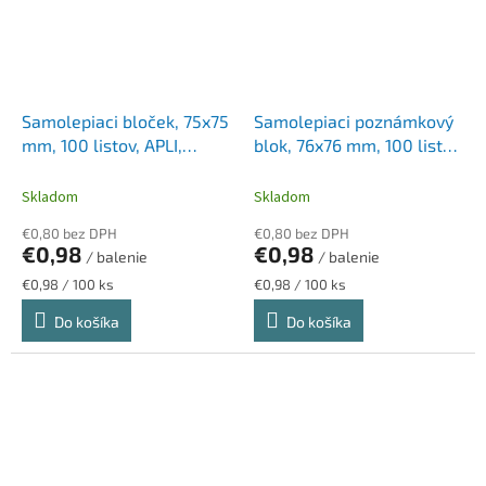
Samolepiaci bloček, 75x75
Samolepiaci poznámkový
mm, 100 listov, APLI,
blok, 76x76 mm, 100 listov,
neónový žltý
STICK N „360°, modrá
Skladom
Skladom
€0,80 bez DPH
€0,80 bez DPH
€0,98
€0,98
/ balenie
/ balenie
Jednotková
Jednotková
€0,98 / 100 ks
€0,98 / 100 ks
cena:
cena:
Do košíka
Do košíka