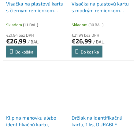
Visačka na plastovú kartu
Visačka na plastovú kartu
s čiernym remienkom
s modrým remienkom
DONAU 85x50mm 50ks
DONAU 85x50mm 50ks
Skladom
(11 BAL.)
Skladom
(30 BAL.)
€21,94 bez DPH
€21,94 bez DPH
€26,99
€26,99
/ BAL.
/ BAL.
Do košíka
Do košíka
Klip na menovku alebo
Držiak na identifikačnú
identifikačnú kartu,
kartu, 1 ks, DURABLE
DURABLE
"ECO", sivá