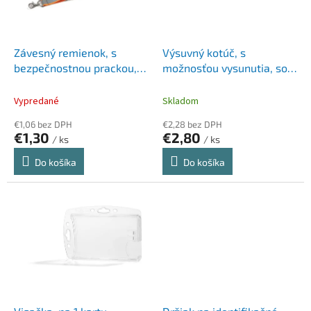
p
k
r
t
o
o
d
Závesný remienok, s
Výsuvný kotúč, s
v
u
bezpečnostnou prackou,
možnosťou vysunutia, so
k
reflexná, DURABLE
svorkou,VICTORIA OFFICE,
t
čierna
Vypredané
Skladom
o
€1,06 bez DPH
€2,28 bez DPH
v
€1,30
€2,80
/ ks
/ ks
Do košíka
Do košíka