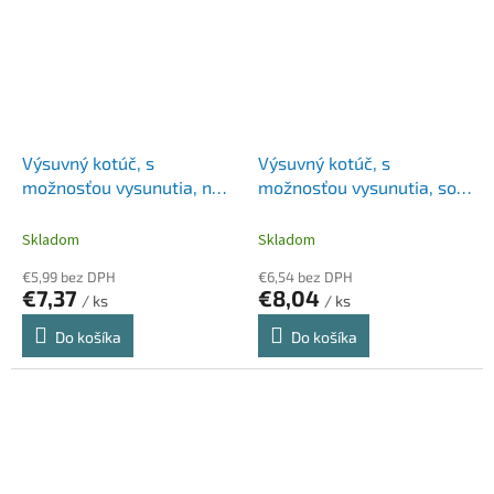
Výsuvný kotúč, s
Výsuvný kotúč, s
možnosťou vysunutia, na
možnosťou vysunutia, so
patent, DURABLE "Extra
svorkou, DURABLE "Style",
Strong", tmavomodrý
čierna
Skladom
Skladom
€5,99 bez DPH
€6,54 bez DPH
€7,37
€8,04
/ ks
/ ks
Do košíka
Do košíka