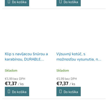
Do košíka
Do košíka
Klip s navíjacou šnúrou a
Výsuvný kotúč, s
karabínou, DURABLE
možnosťou vysunutia, na
"Extra strong", biela
patent, DURABLE "Extra
Strong", čierny
Skladom
Skladom
€5,99 bez DPH
€5,99 bez DPH
€7,37
€7,37
/ ks
/ ks
Do košíka
Do košíka