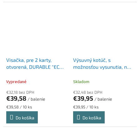
Visačka, pre 2 karty,
Výsuvný kotúč, s
otvorená, DURABLE "ECO",
možnosťou vysunutia, na
čierna
patent, DURABLE "Style",
čierna
Vypredané
Skladom
€32,18 bez DPH
€32,48 bez DPH
€39,58
€39,95
/ balenie
/ balenie
Jednotková
Jednotková
€39,58 / 10 ks
€39,95 / 10 ks
cena:
cena:
Do košíka
Do košíka