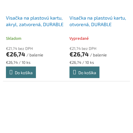
Visačka na plastovú kartu,
Visačka na plastovú kartu,
akryl, zatvorená, DURABLE
otvorená, DURABLE
Skladom
Vypredané
€21,74 bez DPH
€21,74 bez DPH
€26,74
€26,74
/ balenie
/ balenie
Jednotková
Jednotková
€26,74 / 10 ks
€26,74 / 10 ks
cena:
cena:
Do košíka
Do košíka