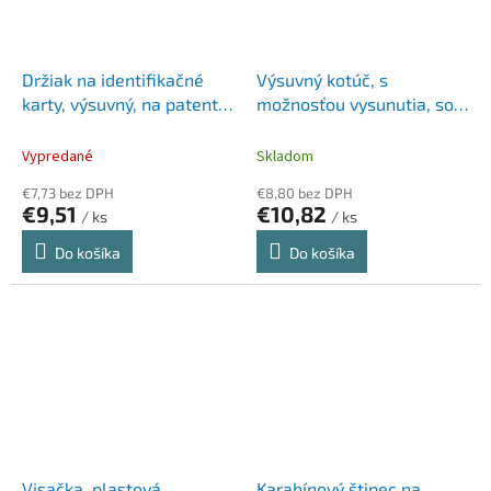
Držiak na identifikačné
Výsuvný kotúč, s
karty, výsuvný, na patent,
možnosťou vysunutia, so
s popruhom na zavesenie
svorkou, DURABLE "Extra
na krk, DURABLE "Extra
strong", čierna
Vypredané
Skladom
Strong", čierna
€7,73 bez DPH
€8,80 bez DPH
€9,51
€10,82
/ ks
/ ks
Do košíka
Do košíka
Visačka, plastová,
Karabínový štipec na