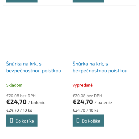
Šnúrka na krk, s
Šnúrka na krk, s
bezpečnostnou poistkou,
bezpečnostnou poistkou,
DURABLE, modrá
DURABLE, zelená
Skladom
Vypredané
€20,08 bez DPH
€20,08 bez DPH
€24,70
€24,70
/ balenie
/ balenie
Jednotková
Jednotková
€24,70 / 10 ks
€24,70 / 10 ks
cena:
cena:
Do košíka
Do košíka