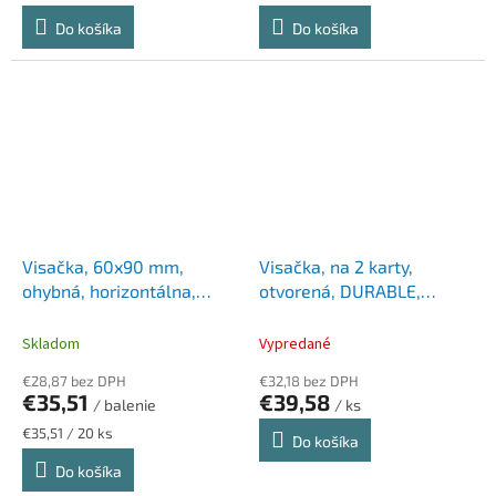
cena:
cena:
Do košíka
Do košíka
Visačka, 60x90 mm,
Visačka, na 2 karty,
ohybná, horizontálna,
otvorená, DURABLE,
DURABLE
priehľadná
Skladom
Vypredané
€28,87 bez DPH
€32,18 bez DPH
€35,51
€39,58
/ balenie
/ ks
Jednotková
€35,51 / 20 ks
Do košíka
cena:
Do košíka