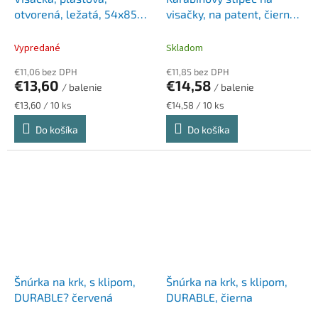
otvorená, ležatá, 54x85
visačky, na patent, čierna,
mm, DJOIS
DJOIS
Vypredané
Skladom
€11,06 bez DPH
€11,85 bez DPH
€13,60
€14,58
/ balenie
/ balenie
Jednotková
Jednotková
€13,60 / 10 ks
€14,58 / 10 ks
cena:
cena:
Do košíka
Do košíka
Šnúrka na krk, s klipom,
Šnúrka na krk, s klipom,
DURABLE? červená
DURABLE, čierna