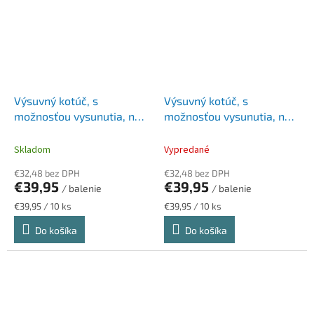
Výsuvný kotúč, s
Výsuvný kotúč, s
možnosťou vysunutia, na
možnosťou vysunutia, na
patent, DURABLE "Style",
patent, DURABLE "Style“,
tmavomodrá
biela
Skladom
Vypredané
€32,48 bez DPH
€32,48 bez DPH
€39,95
€39,95
/ balenie
/ balenie
Jednotková
Jednotková
€39,95 / 10 ks
€39,95 / 10 ks
cena:
cena:
Do košíka
Do košíka