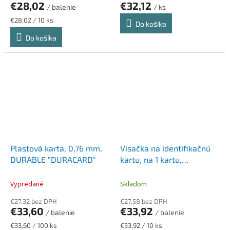
€28,02
€32,12
/ balenie
/ ks
Jednotková
€28,02 / 10 ks
Do košíka
cena:
Do košíka
Plastová karta, 0,76 mm,
Visačka na identifikačnú
DURABLE "DURACARD"
kartu, na 1 kartu,
upevniteľný na zápästie,
DURABLE, priehľadná
Vypredané
Skladom
€27,32 bez DPH
€27,58 bez DPH
€33,60
€33,92
/ balenie
/ balenie
Jednotková
Jednotková
€33,60 / 100 ks
€33,92 / 10 ks