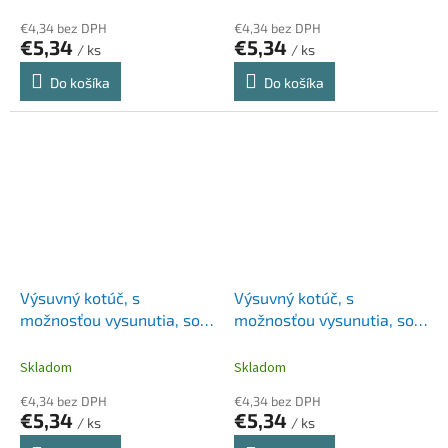
€4,34 bez DPH
€4,34 bez DPH
€5,34
€5,34
/ ks
/ ks
Do košíka
Do košíka
Výsuvný kotúč, s
Výsuvný kotúč, s
možnosťou vysunutia, so
možnosťou vysunutia, so
svorkou, DURABLE "Style",
svorkou, DURABLE "Style",
tmavomodrý
žltý
Skladom
Skladom
€4,34 bez DPH
€4,34 bez DPH
€5,34
€5,34
/ ks
/ ks