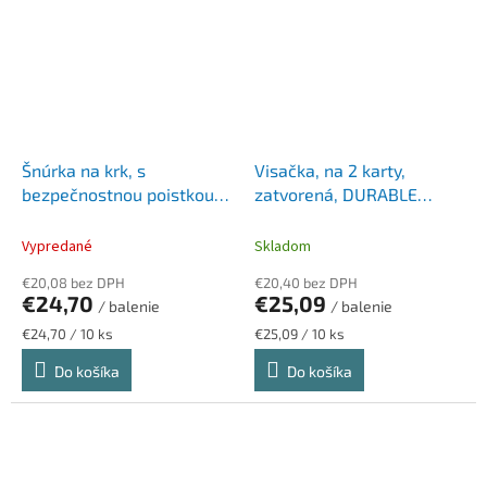
Šnúrka na krk, s
Visačka, na 2 karty,
bezpečnostnou poistkou,
zatvorená, DURABLE
DURABLE, žltá
"ENCLOSED", priehľadná
Vypredané
Skladom
€20,08 bez DPH
€20,40 bez DPH
€24,70
€25,09
/ balenie
/ balenie
Jednotková
Jednotková
€24,70 / 10 ks
€25,09 / 10 ks
cena:
cena:
Do košíka
Do košíka