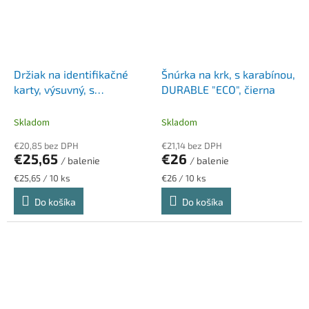
Držiak na identifikačné
Šnúrka na krk, s karabínou,
karty, výsuvný, s
DURABLE "ECO", čierna
karabínou, DURABLE
Skladom
Skladom
€20,85 bez DPH
€21,14 bez DPH
€25,65
€26
/ balenie
/ balenie
Jednotková
Jednotková
€25,65 / 10 ks
€26 / 10 ks
cena:
cena:
Do košíka
Do košíka