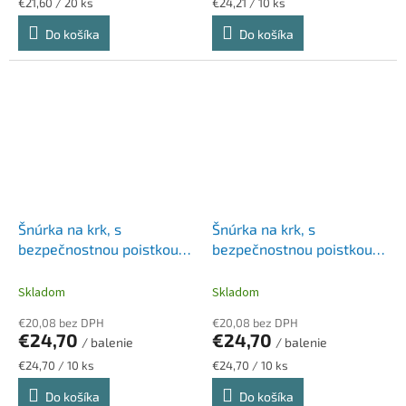
Jednotková
Jednotková
€21,60 / 20 ks
€24,21 / 10 ks
cena:
cena:
Do košíka
Do košíka
Šnúrka na krk, s
Šnúrka na krk, s
bezpečnostnou poistkou,
bezpečnostnou poistkou,
DURABLE, červená
DURABLE, čierna
Skladom
Skladom
€20,08 bez DPH
€20,08 bez DPH
€24,70
€24,70
/ balenie
/ balenie
Jednotková
Jednotková
€24,70 / 10 ks
€24,70 / 10 ks
cena:
cena:
Do košíka
Do košíka