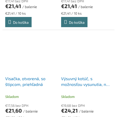
€17,41 bez DPH
€17,41 bez DPH
€21,41
€21,41
/ balenie
/ balenie
Jednotková
Jednotková
€21,41 / 10 ks
€21,41 / 10 ks
cena:
cena:
Do košíka
Do košíka
Visačka, otvorená, so
Výsuvný kotúč, s
štipcom, priehľadná
možnosťou vysunutia, na
patent, DURABLE, čierny
Skladom
Skladom
€17,56 bez DPH
€19,68 bez DPH
€21,60
€24,21
/ balenie
/ balenie