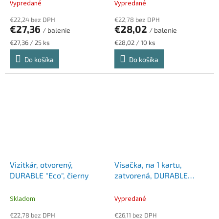
Vypredané
Vypredané
€22,24 bez DPH
€22,78 bez DPH
€27,36
€28,02
/ balenie
/ balenie
Jednotková
Jednotková
€27,36 / 25 ks
€28,02 / 10 ks
cena:
cena:
Do košíka
Do košíka
Vizitkár, otvorený,
Visačka, na 1 kartu,
DURABLE "Eco", čierny
zatvorená, DURABLE
"PUSHBOX", priehľadná
Skladom
Vypredané
€22,78 bez DPH
€26,11 bez DPH