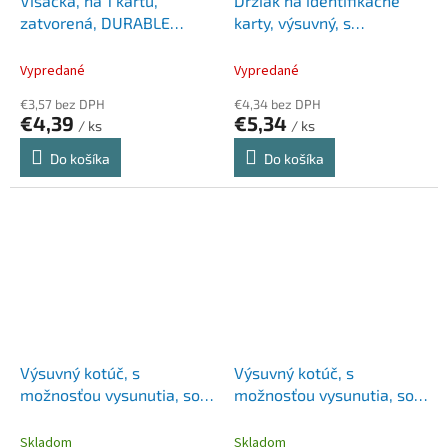
Visačka, na 1 kartu,
Držiak na identifikačné
zatvorená, DURABLE
karty, výsuvný, s
"ENCLOSED", priehľadná
karabínou, DURABLE
"STYLE", zelená
Vypredané
Vypredané
€3,57 bez DPH
€4,34 bez DPH
€4,39
€5,34
/ ks
/ ks
Do košíka
Do košíka
Výsuvný kotúč, s
Výsuvný kotúč, s
možnosťou vysunutia, so
možnosťou vysunutia, so
svorkou, DURABLE "Style",
svorkou, DURABLE "Style",
červený
čierny
Skladom
Skladom