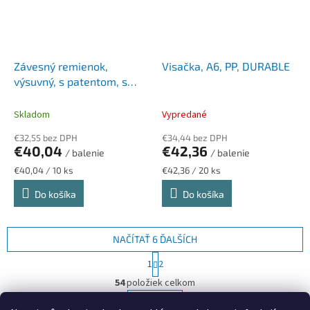
Závesný remienok,
Visačka, A6, PP, DURABLE
výsuvný, s patentom, s
kotúčom, DURABLE, čierna
Skladom
Vypredané
€32,55 bez DPH
€34,44 bez DPH
€40,04
€42,36
/ balenie
/ balenie
Jednotková
Jednotková
€40,04 / 10 ks
€42,36 / 20 ks
cena:
cena:
Do košíka
Do košíka
NAČÍTAŤ 6 ĎALŠÍCH
S
1
2
t
O
r
54
položiek celkom
v
á
l
HORE
n