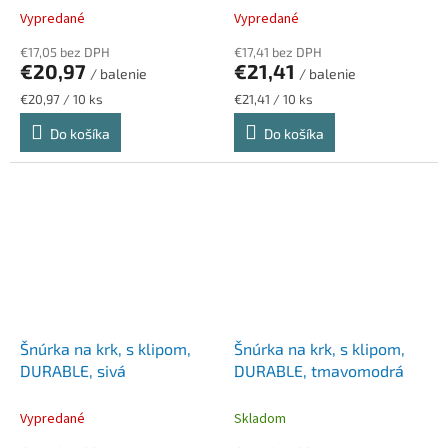
Vypredané
Vypredané
€17,05 bez DPH
€17,41 bez DPH
€20,97
€21,41
/ balenie
/ balenie
Jednotková
Jednotková
€20,97 / 10 ks
€21,41 / 10 ks
cena:
cena:
Do košíka
Do košíka
Šnúrka na krk, s klipom,
Šnúrka na krk, s klipom,
DURABLE, sivá
DURABLE, tmavomodrá
Vypredané
Skladom