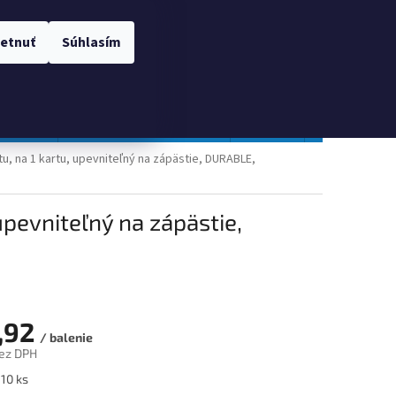
 OSOBNÝCH ÚDAJOV
Prihlásenie
etnuť
Súhlasím
NÁKUPNÝ
Prázdny košík
KOŠÍK
TOPGAL
Gastro a obalový materiál
Tlačivá
Obchodné po
tu, na 1 kartu, upevniteľný na zápästie, DURABLE,
 upevniteľný na zápästie,
,92
/ balenie
ez DPH
ová
 10 ks