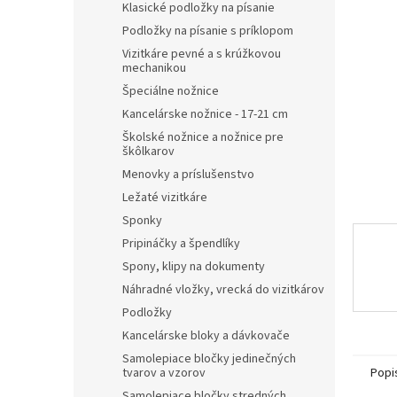
Klasické podložky na písanie
hviezdič
Podložky na písanie s príklopom
Vizitkáre pevné a s krúžkovou
mechanikou
Špeciálne nožnice
Kancelárske nožnice - 17-21 cm
Školské nožnice a nožnice pre
škôlkarov
Menovky a príslušenstvo
Ležaté vizitkáre
Sponky
Pripináčky a špendlíky
Spony, klipy na dokumenty
Náhradné vložky, vrecká do vizitkárov
Podložky
Kancelárske bloky a dávkovače
Samolepiace bločky jedinečných
Popi
tvarov a vzorov
Samolepiace bločky stredných