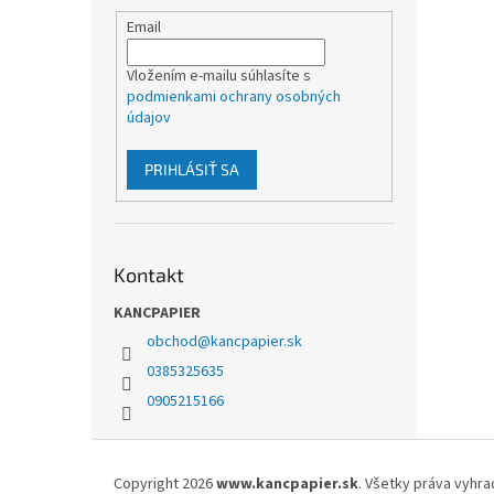
Email
Vložením e-mailu súhlasíte s
podmienkami ochrany osobných
údajov
PRIHLÁSIŤ SA
Kontakt
KANCPAPIER
obchod
@
kancpapier.sk
0385325635
0905215166
Z
á
Copyright 2026
www.kancpapier.sk
. Všetky práva vyhr