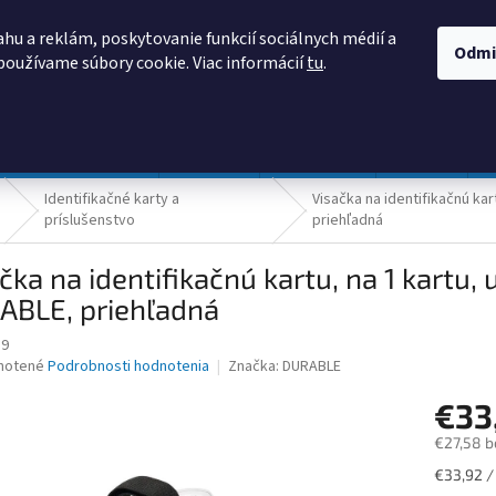
AKO NAKUPOVAŤ
OBCHODNÉ PODMIENKY
PODMIENKY OCHRANY
hu a reklám, poskytovanie funkcií sociálnych médií a
Odmi
používame súbory cookie. Viac informácií
tu
.
HĽADAŤ
Prevádzka a údržba
Nábytok
Centropen
DONAU
Identifikačné karty a
Visačka na identifikačnú kar
príslušenstvo
priehľadná
čka na identifikačnú kartu, na 1 kartu,
ABLE, priehľadná
19
né
notené
Podrobnosti hodnotenia
Značka:
DURABLE
nie
€33
u
€27,58 b
Jednotk
€33,92 /
cena: