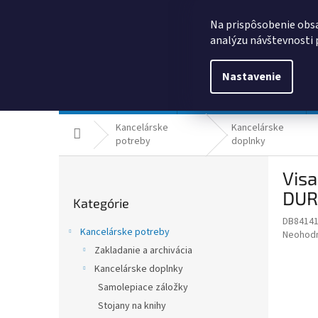
Prejsť
0385325635
obchod@kancpapier.sk
na
Na prispôsobenie obsa
obsah
analýzu návštevnosti 
Nastavenie
Kancelárske potreby
Technologické výrobky
Kancelárske
Kancelárske
Domov
potreby
doplnky
B
Visa
o
Preskočiť
č
DUR
Kategórie
kategórie
n
DB8414
ý
Kancelárske potreby
Priemer
Neohod
p
hodnote
Zakladanie a archivácia
a
produkt
Kancelárske doplnky
n
je
e
Samolepiace záložky
0,0
z
l
Stojany na knihy
5