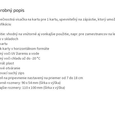
robný popis
ečnostná visačka na kartu pre 1 kartu, upevniteľný na zápästie, ktorý umož
ifikáciu
itie: vhodný na vnútorné aj vonkajšie použitie, napr. pre zamestnancov na l
o v skladoch
kartu
ak karty v horizontálnom formáte
ný voči UV žiareniu a vode
ný voči chladu až do -20 °C
iál: plast
ové otváranie
ovací suchý zips
ň na pripevnenie nastavený na priemer od 7 do 18 cm
orné rozmery: 90 x 54 mm (šírka x výška)
ajšie rozmery: 110 x 100 mm (šírka x výška)