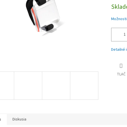
iek.
Skla
Možnosti
Detailné 
TLAČ
s
Diskusia