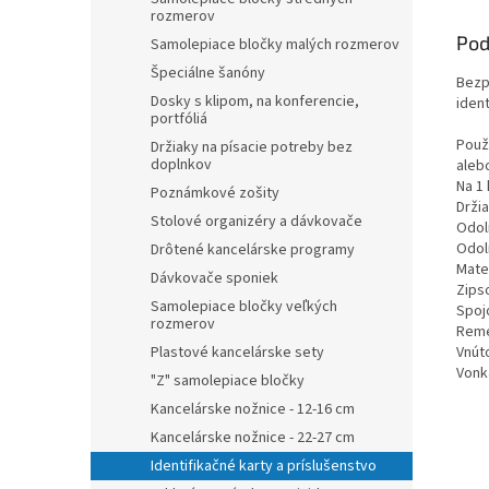
rozmerov
Pod
Samolepiace bločky malých rozmerov
Špeciálne šanóny
Bezp
Dosky s klipom, na konferencie,
ident
portfóliá
Použ
Držiaky na písacie potreby bez
doplnkov
aleb
Na 1 
Poznámkové zošity
Drži
Stolové organizéry a dávkovače
Odol
Odol
Drôtené kancelárske programy
Mater
Dávkovače sponiek
Zips
Samolepiace bločky veľkých
Spoj
rozmerov
Reme
Vnút
Plastové kancelárske sety
Vonk
"Z" samolepiace bločky
Kancelárske nožnice - 12-16 cm
Kancelárske nožnice - 22-27 cm
Identifikačné karty a príslušenstvo