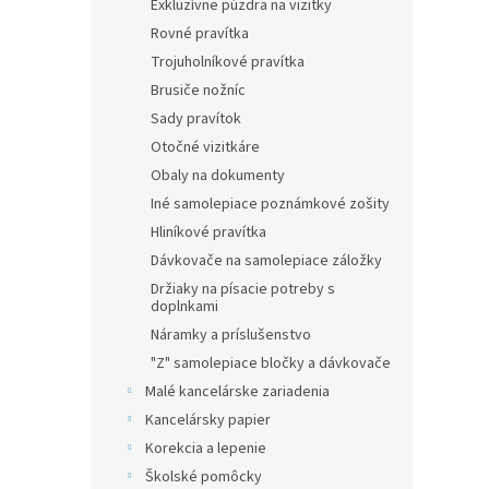
Exkluzívne púzdra na vizitky
Rovné pravítka
Trojuholníkové pravítka
Brusiče nožníc
Sady pravítok
Otočné vizitkáre
Obaly na dokumenty
Iné samolepiace poznámkové zošity
Hliníkové pravítka
Dávkovače na samolepiace záložky
Držiaky na písacie potreby s
doplnkami
Náramky a príslušenstvo
"Z" samolepiace bločky a dávkovače
Malé kancelárske zariadenia
Kancelársky papier
Korekcia a lepenie
Školské pomôcky