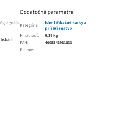
Dodatočné parametre
ňuje rýchlu
Identifikačné karty a
Kategória
:
príslušenstvo
Hmotnosť
:
0.19 kg
etiskách
EAN
:
4005546981833
Balenie
: