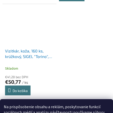
Vizitkár, koža, 160 ks,
krúžkový, SIGEL "Torino",
čierny
Skladom
€41,28 bez DPH
€50,77
/ ks
Do košíka
11
položiek celkom
O
Na prispôsobenie obsahu a reklám, poskytovanie funkcií
v
sociálnych médií a analýzu návštevnosti používame súbory