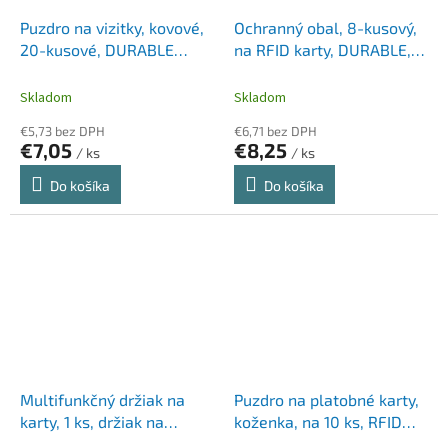
Puzdro na vizitky, kovové,
Ochranný obal, 8-kusový,
20-kusové, DURABLE
na RFID karty, DURABLE,
"CARD BOX DUO",
čierna
strieborná
Skladom
Skladom
€5,73 bez DPH
€6,71 bez DPH
€7,05
€8,25
/ ks
/ ks
Do košíka
Do košíka
Multifunkčný držiak na
Puzdro na platobné karty,
karty, 1 ks, držiak na
koženka, na 10 ks, RFID
telefón, TROIKA
ochrana, TROIKA, čierna