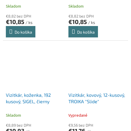
"Hildecard"
Skladom
Skladom
€8,82 bez DPH
€8,82 bez DPH
€10,85
€10,85
/ ks
/ ks
Do košíka
Do košíka
Vizitkár, koženka, 192
Vizitkár, kovový, 12-kusový,
kusový, SIGEL, čierny
TROIKA "Slide"
Skladom
Vypredané
€8,89 bez DPH
€9,56 bez DPH
€10,93
€11,76