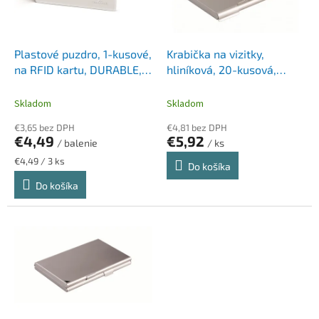
p
k
r
t
o
o
d
Plastové puzdro, 1-kusové,
Krabička na vizitky,
v
u
na RFID kartu, DURABLE,
hliníková, 20-kusová,
k
priehľadná
DURABLE, matná-
t
strieborná
Skladom
Skladom
o
€3,65 bez DPH
€4,81 bez DPH
v
€4,49
€5,92
/ balenie
/ ks
Jednotková
€4,49 / 3 ks
Do košíka
cena:
Do košíka