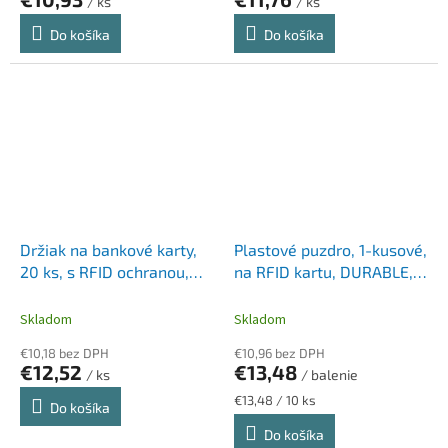
/ ks
/ ks
Do košíka
Do košíka
Držiak na bankové karty,
Plastové puzdro, 1-kusové,
20 ks, s RFID ochranou,
na RFID kartu, DURABLE,
TROIKA, čierny
strieborná
Skladom
Skladom
€10,18 bez DPH
€10,96 bez DPH
€12,52
€13,48
/ ks
/ balenie
Jednotková
€13,48 / 10 ks
Do košíka
cena:
Do košíka