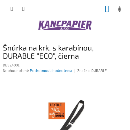
Prejsť
NÁKUP
na
obsah
KOŠÍK
Šnúrka na krk, s karabínou,
DURABLE "ECO", čierna
DB824001
Priemerné
Neohodnotené
Podrobnosti hodnotenia
Značka:
DURABLE
hodnotenie
produktu
je
0,0
z
5
hviezdičiek.