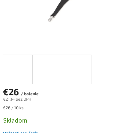
€26
/ balenie
€21,14 bez DPH
Jednotková
€26 / 10 ks
cena:
Skladom