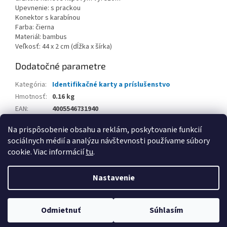
Upevnenie: s prackou
Konektor s karabínou
Farba: čierna
Materiál: bambus
Veľkosť: 44 x 2 cm (dĺžka x šírka)
Dodatočné parametre
Kategória
:
Identifikačné karty a príslušenstvo
Hmotnosť
:
0.16 kg
EAN
:
4005546731940
Balenie
:
Na prispôsobenie obsahu a reklám, poskytovanie funkcií
sociálnych médií a analýzu návštevnosti používame súbory
Z
cookie. Viac informácií
tu
.
á
Vytvoril Shoptet
p
Nastavenie
ä
t
Copyright 2026
www.kancpapier.sk
. Všetky práva vyhradené.
i
Odmietnuť
Súhlasím
Upraviť nastavenie cookies
e