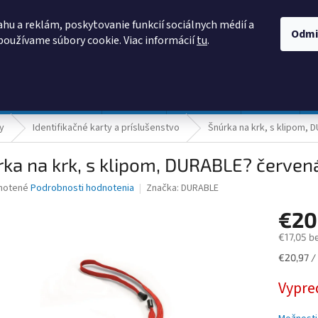
AKO NAKUPOVAŤ
OBCHODNÉ PODMIENKY
PODMIENKY OCHRANY
hu a reklám, poskytovanie funkcií sociálnych médií a
Odmi
používame súbory cookie. Viac informácií
tu
.
HĽADAŤ
Prevádzka a údržba
Nábytok
Centropen
DONAU
y
Identifikačné karty a príslušenstvo
Šnúrka na krk, s klipom,
ka na krk, s klipom, DURABLE? červen
né
notené
Podrobnosti hodnotenia
Značka:
DURABLE
nie
€20
u
€17,05 b
Jednotk
€20,97 / 
cena:
iek.
Vypre