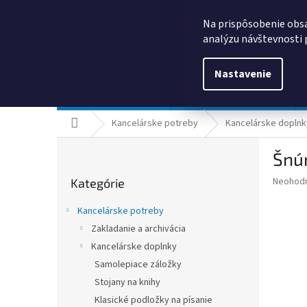
Prejsť
0385325635
obchod@kancpapier.sk
na
Na prispôsobenie obsa
obsah
analýzu návštevnosti 
Nastavenie
Kancelárske potreby
Technologické výrobky
Domov
Kancelárske potreby
Kancelárske doplnk
B
Šnúr
o
Preskočiť
č
Priemer
Neohod
Kategórie
kategórie
n
hodnote
ý
produkt
Kancelárske potreby
p
je
Zakladanie a archivácia
0,0
a
z
Kancelárske doplnky
n
5
e
Samolepiace záložky
hviezdič
l
Stojany na knihy
Klasické podložky na písanie