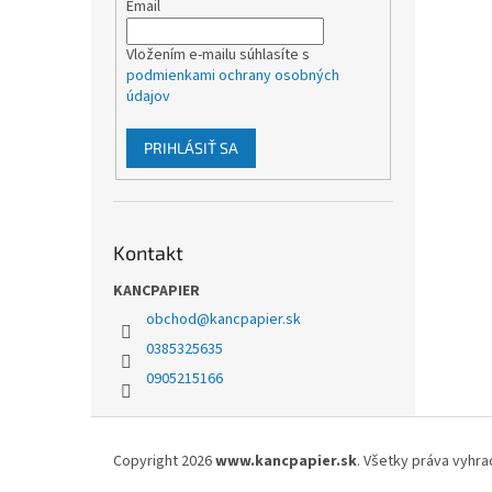
Email
Vložením e-mailu súhlasíte s
podmienkami ochrany osobných
údajov
PRIHLÁSIŤ SA
Kontakt
KANCPAPIER
obchod
@
kancpapier.sk
0385325635
0905215166
Z
á
Copyright 2026
www.kancpapier.sk
. Všetky práva vyhr
p