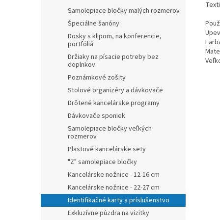
Text
Samolepiace bločky malých rozmerov
Použi
Špeciálne šanóny
Upev
Dosky s klipom, na konferencie,
Farb
portfóliá
Mater
Držiaky na písacie potreby bez
Veľko
doplnkov
Poznámkové zošity
Stolové organizéry a dávkovače
Drôtené kancelárske programy
Dávkovače sponiek
Samolepiace bločky veľkých
rozmerov
Plastové kancelárske sety
"Z" samolepiace bločky
Kancelárske nožnice - 12-16 cm
Kancelárske nožnice - 22-27 cm
Identifikačné karty a príslušenstvo
Exkluzívne púzdra na vizitky