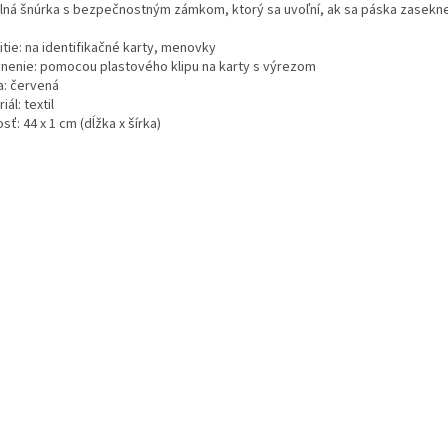
ilná šnúrka s bezpečnostným zámkom, ktorý sa uvoľní, ak sa páska zasekne
tie: na identifikačné karty, menovky
nenie: pomocou plastového klipu na karty s výrezom
a: červená
iál: textil
sť: 44 x 1 cm (dĺžka x šírka)