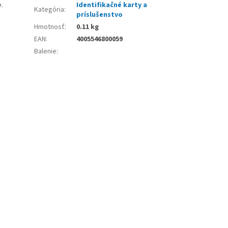
.
Identifikačné karty a
Kategória
:
príslušenstvo
Hmotnosť
:
0.11 kg
EAN
:
4005546800059
Balenie
: